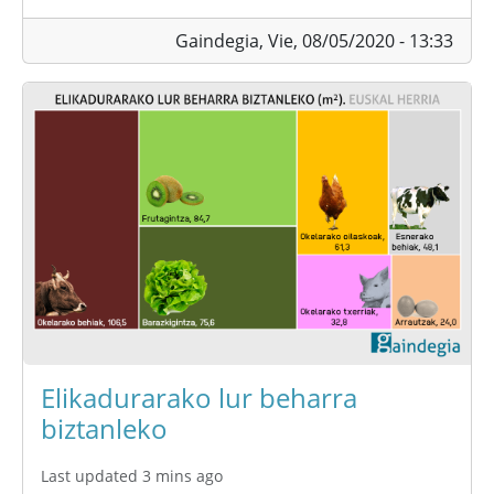
Gaindegia,
Vie, 08/05/2020 - 13:33
Elikadurarako lur beharra
biztanleko
Last updated 3 mins ago