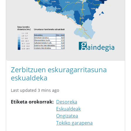
Zerbitzuen eskuragarritasuna
eskualdeka
Last updated 3 mins ago
Etiketa orokorrak
Desoreka
Eskualdeak
Ongizatea
Tokiko garapena