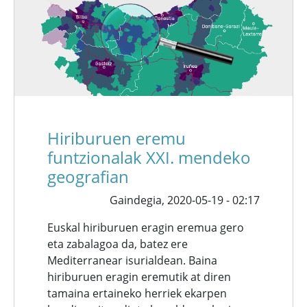
Hiriburuen eremu
funtzionalak XXI. mendeko
geografian
Gaindegia,
2020-05-19 - 02:17
Euskal hiriburuen eragin eremua gero
eta zabalagoa da, batez ere
Mediterranear isurialdean. Baina
hiriburuen eragin eremutik at diren
tamaina ertaineko herriek ekarpen