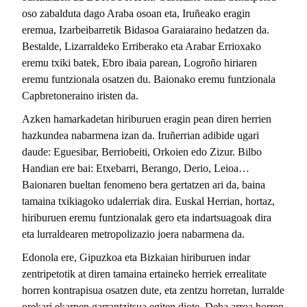
oso zabalduta dago Araba osoan eta, Iruñeako eragin
eremua, Izarbeibarretik Bidasoa Garaiaraino hedatzen da.
Bestalde, Lizarraldeko Erriberako eta Arabar Errioxako
eremu txiki batek, Ebro ibaia parean, Logroño hiriaren
eremu funtzionala osatzen du. Baionako eremu funtzionala
Capbretoneraino iristen da.
Azken hamarkadetan hiriburuen eragin pean diren herrien
hazkundea nabarmena izan da. Iruñerrian adibide ugari
daude: Eguesibar, Berriobeiti, Orkoien edo Zizur. Bilbo
Handian ere bai: Etxebarri, Berango, Derio, Leioa…
Baionaren bueltan fenomeno bera gertatzen ari da, baina
tamaina txikiagoko udalerriak dira. Euskal Herrian, hortaz,
hiriburuen eremu funtzionalak gero eta indartsuagoak dira
eta lurraldearen metropolizazio joera nabarmena da.
Edonola ere, Gipuzkoa eta Bizkaian hiriburuen indar
zentripetotik at diren tamaina ertaineko herriek errealitate
horren kontrapisua osatzen dute, eta zentzu horretan, lurralde
orekari ekarpen garrantzitsua egiten diote. Deba arroa horren