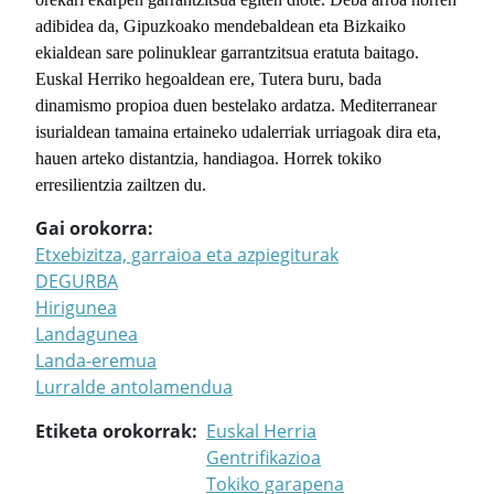
adibidea da, Gipuzkoako mendebaldean eta Bizkaiko
ekialdean sare polinuklear garrantzitsua eratuta baitago.
Euskal Herriko hegoaldean ere, Tutera buru, bada
dinamismo propioa duen bestelako ardatza.
Mediterranear
isurialdean tamaina ertaineko udalerriak urriagoak dira eta,
hauen arteko distantzia, handiagoa. Horrek tokiko
erresilientzia zailtzen du.
Gai orokorra
Etxebizitza, garraioa eta azpiegiturak
DEGURBA
Hirigunea
Landagunea
Landa-eremua
Lurralde antolamendua
Etiketa orokorrak
Euskal Herria
Gentrifikazioa
Tokiko garapena