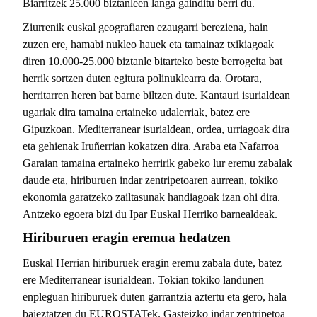
Biarritzek 25.000 biztanleen langa gainditu berri du.
Ziurrenik euskal geografiaren ezaugarri bereziena, hain
zuzen ere, hamabi nukleo hauek eta tamainaz txikiagoak
diren 10.000-25.000 biztanle bitarteko beste berrogeita bat
herrik sortzen duten egitura polinuklearra da. Orotara,
herritarren heren bat barne biltzen dute. Kantauri isurialdean
ugariak dira tamaina ertaineko udalerriak, batez ere
Gipuzkoan. Mediterranear isurialdean, ordea, urriagoak dira
eta gehienak Iruñerrian kokatzen dira. Araba eta Nafarroa
Garaian tamaina ertaineko herririk gabeko lur eremu zabalak
daude eta, hiriburuen indar zentripetoaren aurrean, tokiko
ekonomia garatzeko zailtasunak handiagoak izan ohi dira.
Antzeko egoera bizi du Ipar Euskal Herriko barnealdeak.
Hiriburuen eragin eremua hedatzen
Euskal Herrian hiriburuek eragin eremu zabala dute, batez
ere Mediterranear isurialdean. Tokian tokiko landunen
enpleguan hiriburuek duten garrantzia aztertu eta gero, hala
baieztatzen du EUROSTATek. Gasteizko indar zentripetoa