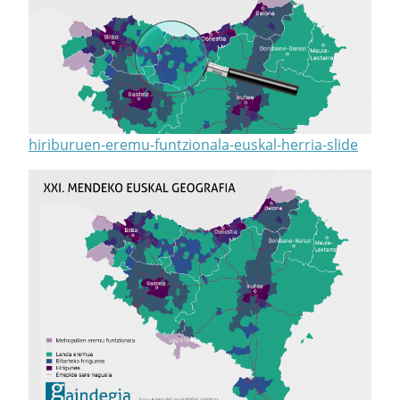
hiriburuen-eremu-funtzionala-euskal-herria-slide