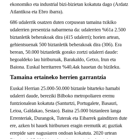
ekonomiko eta industrial bizi-bizietan kokatuta dago (Ardatz
Atlantikoa eta Ebro ibarra).
686 udalerrik osatzen duten corpusean tamaina txikiko
udalerrien presentzia nabarmena da: udalerrien %61a 2.500
biztanletik beherakoak dira (415 udalerri); horien artean,
gehientsuenak 500 biztanletik beherakoak dira (306). Era
berean, 50.000 biztanletik gorako zortzi udalerri daude:
hegoaldeko lau hiriburuak, Barakaldo, Getxo, Irun eta
Baiona. Euskal herritarren %40,4ak hauetan du bizileku.
Tamaina ertaineko herrien garrantzia
Euskal Herrian 25.000-50.000 biztanle bitarteko hamabi
udalerri daude, bereziki Bilboko metropoliaren eremu
funtzionalean kokatuta (Santurtzi, Portugalete, Basauri,
Leioa, Galdakao, Sestao). Baina 25.000 biztanleen langa
Errenteriak, Durangok, Tuterak eta Eibarrek gainditzen dute
ere, azken bi hauek hiriburuen eragin eremutik at; guztiak
errepide sare nagusiaren ondoan kokatuta. 2020 urtean