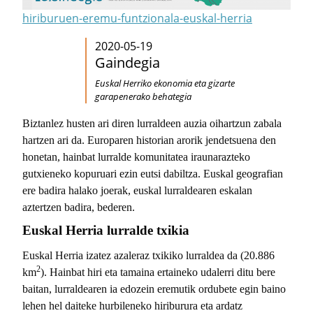
hiriburuen-eremu-funtzionala-euskal-herria
2020-05-19
Gaindegia
Euskal Herriko ekonomia eta gizarte
garapenerako behategia
Biztanlez husten ari diren lurraldeen auzia oihartzun zabala
hartzen ari da. Europaren historian arorik jendetsuena den
honetan, hainbat lurralde komunitatea iraunarazteko
gutxieneko kopuruari ezin eutsi dabiltza. Euskal geografian
ere badira halako joerak, euskal lurraldearen eskalan
aztertzen badira, bederen.
Euskal Herria lurralde txikia
Euskal Herria izatez azaleraz txikiko lurraldea da (20.886
2
km
). Hainbat hiri eta tamaina ertaineko udalerri ditu bere
baitan, lurraldearen ia edozein eremutik ordubete egin baino
lehen hel daiteke hurbileneko hiriburura eta ardatz