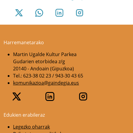
Harremanetarako
Martin Ugalde Kultur Parkea
Gudarien etorbidea z/g
20140 - Andoain (Gipuzkoa)
Tel.: 623-38 02 23 / 943-30 43 65
komunikazioa@gaindegia.eus
Edukien erabileraz
Legezko oharrak