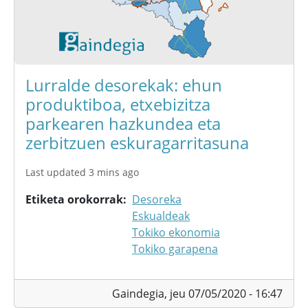
Lurralde desorekak: ehun
produktiboa, etxebizitza
parkearen hazkundea eta
zerbitzuen eskuragarritasuna
Last updated 3 mins ago
Etiketa orokorrak
Desoreka
Eskualdeak
Tokiko ekonomia
Tokiko garapena
Gaindegia,
jeu 07/05/2020 - 16:47