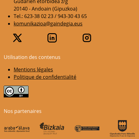
Gudarien etorbidea z/g
20140 - Andoain (Gipuzkoa)
Tel.: 623-38 02 23 / 943-30 43 65
komunikazioa@gaindegia.eus
Utilisation des contenus
Mentions légales
Politique de confidentialité
Nos partenaires