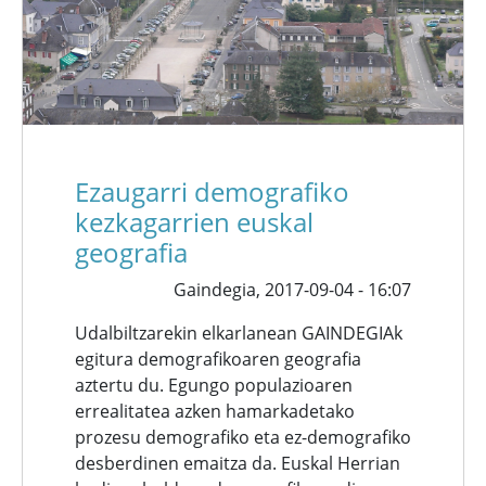
Ezaugarri demografiko
kezkagarrien euskal
geografia
Gaindegia,
2017-09-04 - 16:07
Udalbiltzarekin elkarlanean GAINDEGIAk
egitura demografikoaren geografia
aztertu du. Egungo populazioaren
errealitatea azken hamarkadetako
prozesu demografiko eta ez-demografiko
desberdinen emaitza da. Euskal Herrian