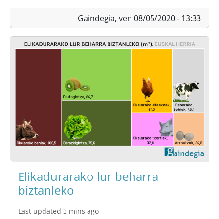
Gaindegia,
ven 08/05/2020 - 13:33
Elikadurarako lur beharra
biztanleko
Last updated 3 mins ago