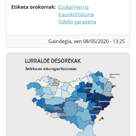
Etiketa orokorrak
Euskal Herria
Iraunkortasuna
Tokiko garapena
Gaindegia,
ven 08/05/2020 - 13:25