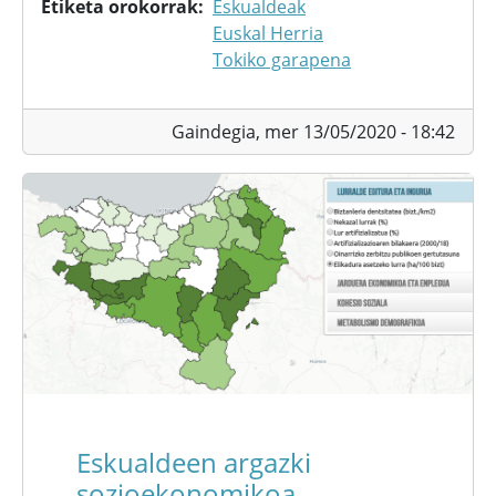
Etiketa orokorrak
Eskualdeak
Euskal Herria
Tokiko garapena
Gaindegia,
mer 13/05/2020 - 18:42
Eskualdeen argazki
sozioekonomikoa