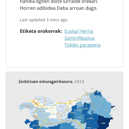
handia egiten diote lurralde orekari.
Horren adibidea Deba arroan dago.
Last updated 3 mins ago
Etiketa orokorrak
Euskal Herria
Gentrifikazioa
Tokiko garapena