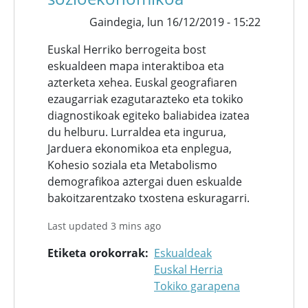
Gaindegia,
lun 16/12/2019 - 15:22
Euskal Herriko berrogeita bost
eskualdeen mapa interaktiboa eta
azterketa xehea. Euskal geografiaren
ezaugarriak ezagutarazteko eta tokiko
diagnostikoak egiteko baliabidea izatea
du helburu. Lurraldea eta ingurua,
Jarduera ekonomikoa eta enplegua,
Kohesio soziala eta Metabolismo
demografikoa aztergai duen eskualde
bakoitzarentzako txostena eskuragarri.
Last updated 3 mins ago
Etiketa orokorrak
Eskualdeak
Euskal Herria
Tokiko garapena