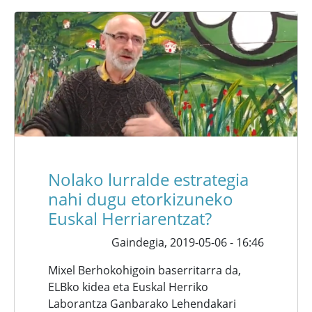
Nolako lurralde estrategia
nahi dugu etorkizuneko
Euskal Herriarentzat?
Gaindegia,
2019-05-06 - 16:46
Mixel Berhokohigoin baserritarra da,
ELBko kidea eta Euskal Herriko
Laborantza Ganbarako Lehendakari