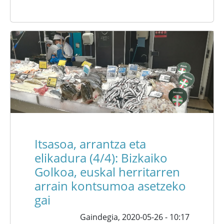
Itsasoa, arrantza eta
elikadura (4/4): Bizkaiko
Golkoa, euskal herritarren
arrain kontsumoa asetzeko
gai
Gaindegia,
2020-05-26 - 10:17