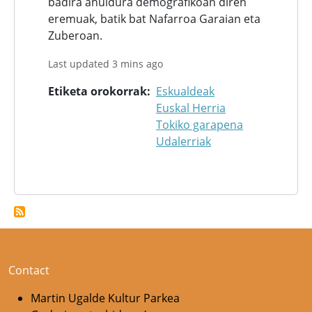
badira ahuldura demografikoan diren
eremuak, batik bat Nafarroa Garaian eta
Zuberoan.
Last updated 3 mins ago
Etiketa orokorrak
Eskualdeak
Euskal Herria
Tokiko garapena
Udalerriak
Contact
Martin Ugalde Kultur Parkea