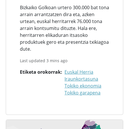
Bizkaiko Golkoan urtero 300.000 bat tona
arrain arrantzatzen dira eta, azken
urtean, euskal herritarrek 76.000 tona
arrain kontsumitu dituzte. Hala ere,
herritarren elikaduran itsasoko
produktuek gero eta presentzia txikiagoa
dute.
Last updated 3 mins ago
Etiketa orokorrak
Euskal Herria
Iraunkortasuna
Tokiko ekonomia
Tokiko garapena