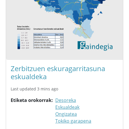
Zerbitzuen eskuragarritasuna
eskualdeka
Last updated 3 mins ago
Etiketa orokorrak
Desoreka
Eskualdeak
Ongizatea
Tokiko garapena