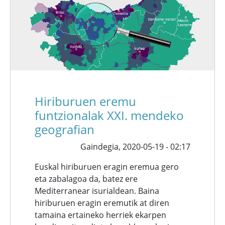
Hiriburuen eremu
funtzionalak XXI. mendeko
geografian
Gaindegia,
2020-05-19 - 02:17
Euskal hiriburuen eragin eremua gero
eta zabalagoa da, batez ere
Mediterranear isurialdean. Baina
hiriburuen eragin eremutik at diren
tamaina ertaineko herriek ekarpen