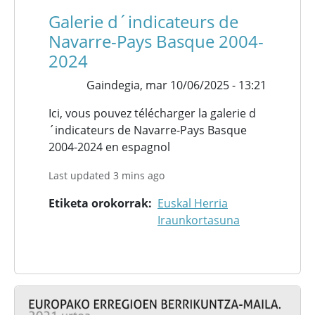
Galerie d´indicateurs de
Navarre-Pays Basque 2004-
2024
Gaindegia,
mar 10/06/2025 - 13:21
Ici, vous pouvez télécharger la galerie d
´indicateurs de Navarre-Pays Basque
2004-2024 en espagnol
Last updated 3 mins ago
Etiketa orokorrak
Euskal Herria
Iraunkortasuna