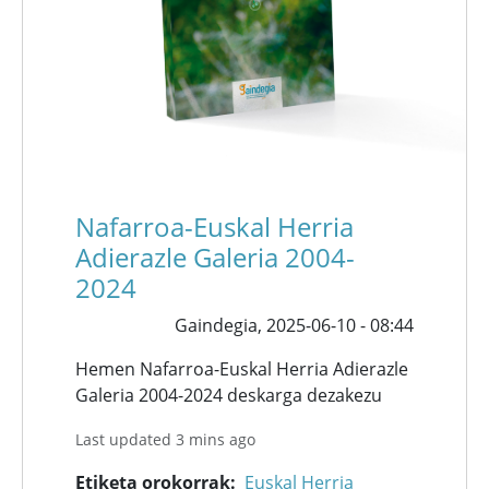
Nafarroa-Euskal Herria
Adierazle Galeria 2004-
2024
Gaindegia,
2025-06-10 - 08:44
Hemen Nafarroa-Euskal Herria Adierazle
Galeria 2004-2024 deskarga dezakezu
Last updated 3 mins ago
Etiketa orokorrak
Euskal Herria