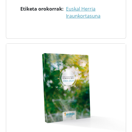
Etiketa orokorrak
Euskal Herria
Iraunkortasuna