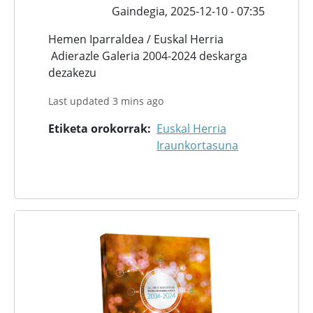
Gaindegia,
2025-12-10 - 07:35
Hemen Iparraldea / Euskal Herria
Adierazle Galeria 2004-2024 deskarga
dezakezu
Last updated 3 mins ago
Etiketa orokorrak
Euskal Herria
Iraunkortasuna