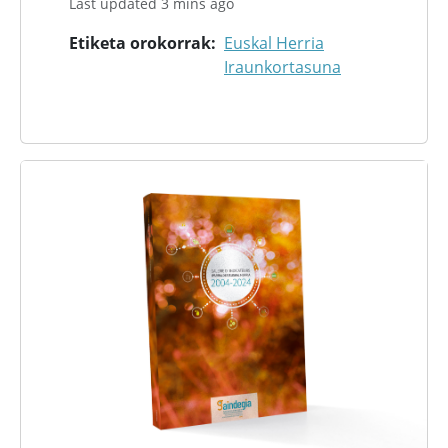
Last updated 3 mins ago
Etiketa orokorrak
Euskal Herria
Iraunkortasuna