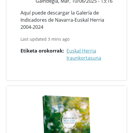
Gaindegia,
Mar, 10/06/2025 - 13:16
Aquí puede descargar la Galería de
Indicadores de Navarra-Euskal Herria
2004-2024
Last updated 3 mins ago
Etiketa orokorrak
Euskal Herria
Iraunkortasuna