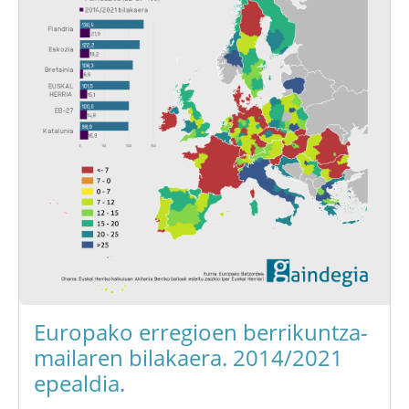
Europako erregioen berrikuntza-
mailaren bilakaera. 2014/2021
epealdia.