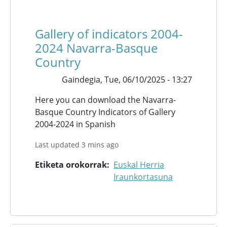
Gallery of indicators 2004-
2024 Navarra-Basque
Country
Gaindegia,
Tue, 06/10/2025 - 13:27
Here you can download the Navarra-
Basque Country Indicators of Gallery
2004-2024 in Spanish
Last updated 3 mins ago
Etiketa orokorrak
Euskal Herria
Iraunkortasuna