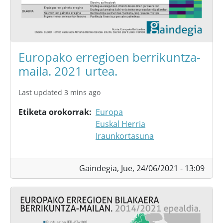
Europako erregioen berrikuntza-
maila. 2021 urtea.
Last updated 3 mins ago
Etiketa orokorrak
Europa
Euskal Herria
Iraunkortasuna
Gaindegia,
Jue, 24/06/2021 - 13:09