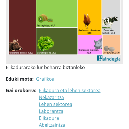
Elikadurarako lur beharra biztanleko
Eduki mota
Grafikoa
Gai orokorra
Elikadura eta lehen sektorea
Nekazaritza
Lehen sektorea
Laborantza
Elikadura
Abeltzaintza