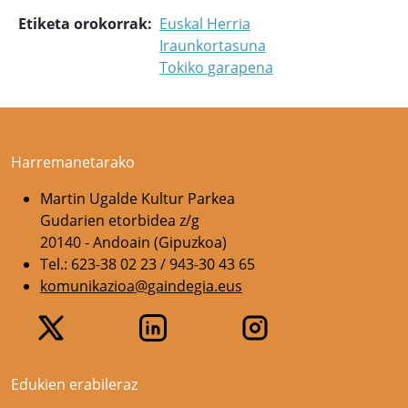
Etiketa orokorrak
Euskal Herria
Iraunkortasuna
Tokiko garapena
Harremanetarako
Martin Ugalde Kultur Parkea
Gudarien etorbidea z/g
20140 - Andoain (Gipuzkoa)
Tel.: 623-38 02 23 / 943-30 43 65
komunikazioa@gaindegia.eus
Edukien erabileraz