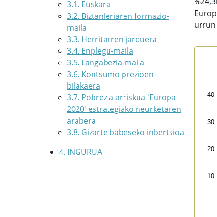
%24,3k
3.1. Euskara
Europa
3.2. Biztanleriaren formazio-
urrun
maila
3.3. Herritarren jarduera
3.4. Enplegu-maila
Giz
3.5. Langabezia-maila
3.6. Kontsumo prezioen
Line
bilakaera
Eus
40
3.7. Pobrezia arriskua 'Europa
Vi
2020' estrategiako neurketaren
The 
arabera
30
The 
3.8. Gizarte babeseko inbertsioa
20
4. INGURUA
10