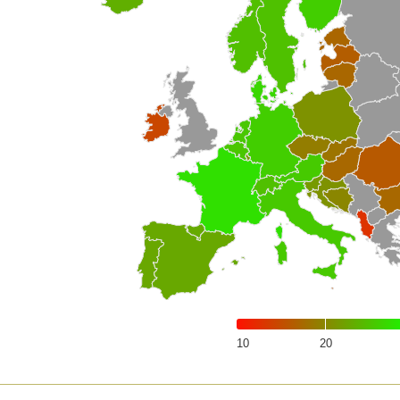
10
20
of interactive chart.