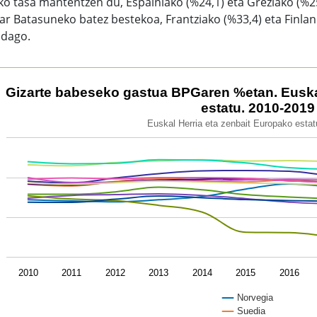
o tasa mantentzen du, Espainiako (%24,1) eta Greziako (%25,
r Batasuneko batez bestekoa, Frantziako (%33,4) eta Finlan
 dago.
arte babeseko gastua BPGaren %etan. Euskal Herria eta zen
Gizarte babeseko gastua BPGaren %etan. Euskal
estatu. 2010-2019
 chart with 13 lines.
Euskal Herria eta zenbait Europako esta
kal Herria eta zenbait Europako estatu. 2010-2019
ew as data table, Gizarte babeseko gastua BPGaren %etan. E
chart has 1 X axis displaying categories.
chart has 1 Y axis displaying values. Data ranges from 13.7 
2010
2011
2012
2013
2014
2015
2016
Norvegia
Suedia