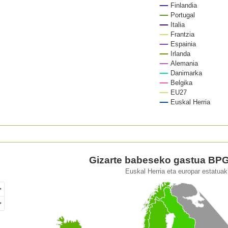
Finlandia
Portugal
Italia
Frantzia
Espainia
Irlanda
Alemania
Danimarka
Belgika
EU27
Euskal Herria
of interactive chart.
arte babeseko gastua BPGaren %etan
Gizarte babeseko gastua BP
Euskal Herria eta europar estatuak
of unspecified region with 1 data series.
kal Herria eta europar estatuak. 2019
ew as data table, Gizarte babeseko gastua BPGaren %etan