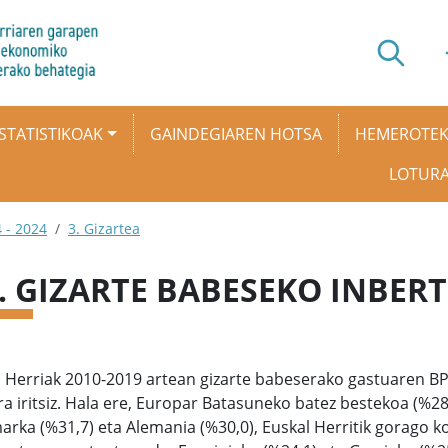
STATISTIKOAK
GAINDEGIAREN HOTSA
HEMEROTE
LOTUR
 - 2024
3. Gizartea
8. GIZARTE BABESEKO INBER
l Herriak 2010-2019 artean gizarte babeserako gastuaren 
a iritsiz. Hala ere, Europar Batasuneko batez bestekoa (%28,
rka (%31,7) eta Alemania (%30,0), Euskal Herritik gorago ko