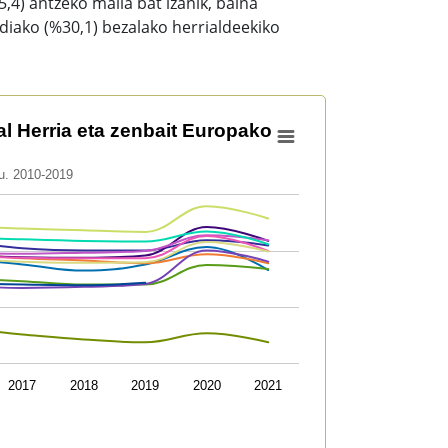
4) antzeko maila bat izanik, baina
diako (%30,1) bezalako herrialdeekiko
bait Europako estatu. 2010-2019
 Herria eta zenbait Europako
tu. 2010-2019
uskal Herria eta zenbait Europako estatu. 2010-2019
to 38.
2017
2018
2019
2020
2021