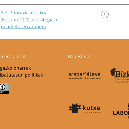
3.7. Pobrezia arriskua
'Europa 2020' estrategiako
neurketaren arabera
n erabileraz
Babesleak
gezko oharrak
ibatutasun politikak