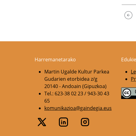
Harremanetarako
Edukie
Martin Ugalde Kultur Parkea
Le
Gudarien etorbidea z/g
Pr
20140 - Andoain (Gipuzkoa)
Tel.: 623-38 02 23 / 943-30 43
65
komunikazioa@gaindegia.eus