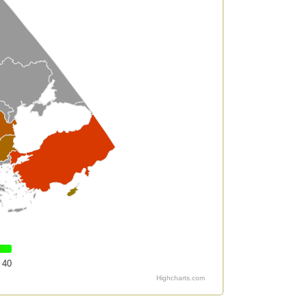
40
Highcharts.com