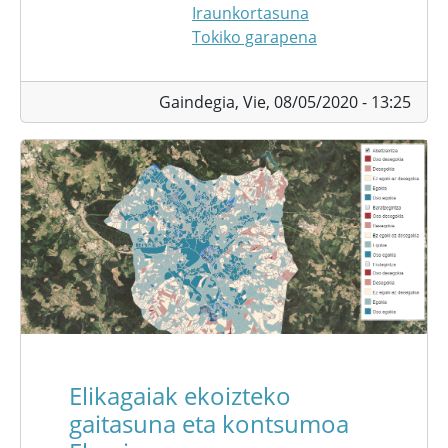
Iraunkortasuna
Tokiko garapena
Gaindegia,
Vie, 08/05/2020 - 13:25
Elikagaiak ekoizteko
gaitasuna eta kontsumoa