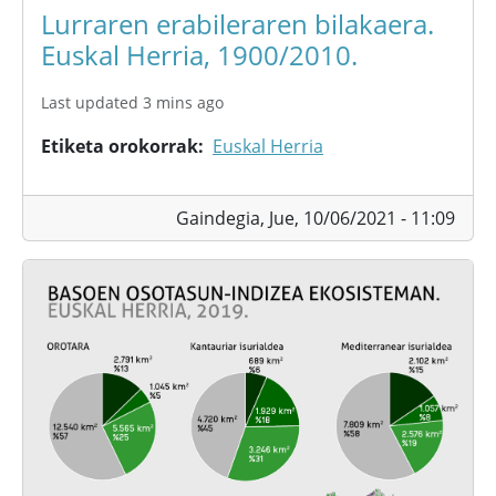
Lurraren erabileraren bilakaera.
Euskal Herria, 1900/2010.
Last updated 3 mins ago
Etiketa orokorrak
Euskal Herria
Gaindegia,
Jue, 10/06/2021 - 11:09