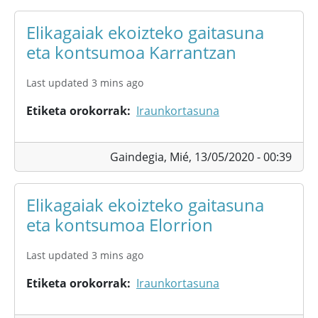
Elikagaiak ekoizteko gaitasuna
eta kontsumoa Karrantzan
Last updated 3 mins ago
Etiketa orokorrak
Iraunkortasuna
Gaindegia,
Mié, 13/05/2020 - 00:39
Elikagaiak ekoizteko gaitasuna
eta kontsumoa Elorrion
Last updated 3 mins ago
Etiketa orokorrak
Iraunkortasuna