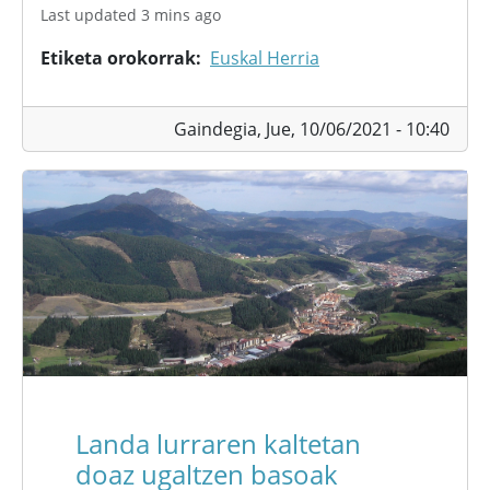
Last updated 3 mins ago
Etiketa orokorrak
Euskal Herria
Gaindegia,
Jue, 10/06/2021 - 10:40
Landa lurraren kaltetan
doaz ugaltzen basoak