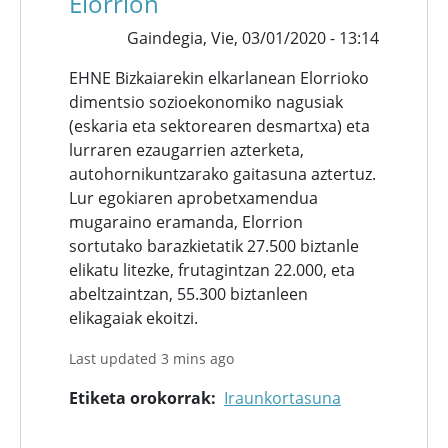
Elorrion
Gaindegia,
Vie, 03/01/2020 - 13:14
EHNE Bizkaiarekin elkarlanean Elorrioko
dimentsio sozioekonomiko nagusiak
(eskaria eta sektorearen desmartxa) eta
lurraren ezaugarrien azterketa,
autohornikuntzarako gaitasuna aztertuz.
Lur egokiaren aprobetxamendua
mugaraino eramanda, Elorrion
sortutako barazkietatik 27.500 biztanle
elikatu litezke, frutagintzan 22.000, eta
abeltzaintzan, 55.300 biztanleen
elikagaiak ekoitzi.
Last updated 3 mins ago
Etiketa orokorrak
Iraunkortasuna