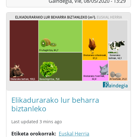
Gaindegia,
Vie, 08/05/2020 - 13:29
Elikadurarako lur beharra
biztanleko
Last updated 3 mins ago
Etiketa orokorrak
Euskal Herria