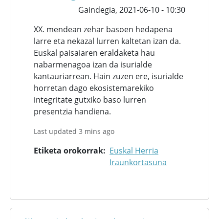
Gaindegia,
2021-06-10 - 10:30
XX. mendean zehar basoen hedapena
larre eta nekazal lurren kaltetan izan da.
Euskal paisaiaren eraldaketa hau
nabarmenagoa izan da isurialde
kantauriarrean. Hain zuzen ere, isurialde
horretan dago ekosistemarekiko
integritate gutxiko baso lurren
presentzia handiena.
Last updated 3 mins ago
Etiketa orokorrak
Euskal Herria
Iraunkortasuna