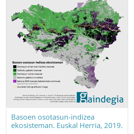
Basoen osotasun-indizea
ekosisteman. Euskal Herria, 2019.