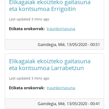
Elikagaiak ekoizteko gaitasuna
eta kontsumoa Errigoitin
Last updated 3 mins ago
Etiketa orokorrak
Iraunkortasuna
Gaindegia,
Mié, 13/05/2020 - 00:51
Elikagaiak ekoizteko gaitasuna
eta kontsumoa Larrabetzun
Last updated 3 mins ago
Etiketa orokorrak
Iraunkortasuna
Gaindegia,
Mié, 13/05/2020 - 00:41