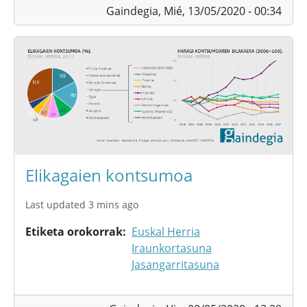
Gaindegia,
Mié, 13/05/2020 - 00:34
Elikagaien kontsumoa
Last updated 3 mins ago
Etiketa orokorrak
Euskal Herria
Iraunkortasuna
Jasangarritasuna