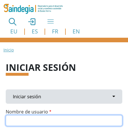
Pasar al contenido principal
EU
ES
FR
EN
Ruta de navegación
Inicio
INICIAR SESIÓN
Solapas principales
Toggle 
Iniciar sesión
Nombre de usuario