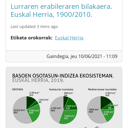
Lurraren erabileraren bilakaera.
Euskal Herria, 1900/2010.
Last updated 3 mins ago
Etiketa orokorrak
Euskal Herria
Gaindegia,
jeu 10/06/2021 - 11:09