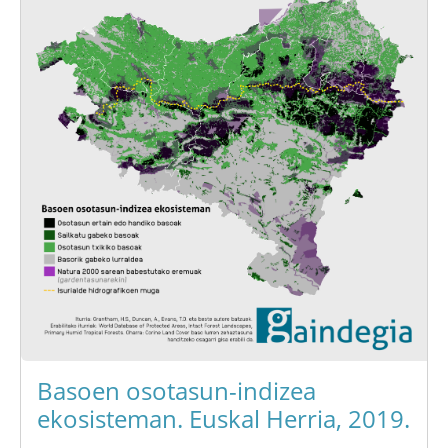
Basoen osotasun-indizea
ekosisteman. Euskal Herria, 2019.