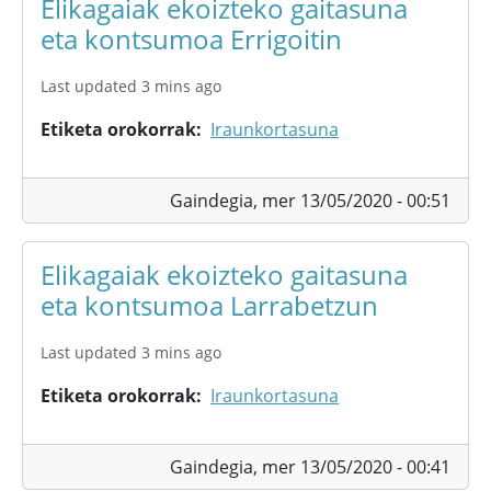
Elikagaiak ekoizteko gaitasuna
eta kontsumoa Errigoitin
Last updated 3 mins ago
Etiketa orokorrak
Iraunkortasuna
Gaindegia,
mer 13/05/2020 - 00:51
Elikagaiak ekoizteko gaitasuna
eta kontsumoa Larrabetzun
Last updated 3 mins ago
Etiketa orokorrak
Iraunkortasuna
Gaindegia,
mer 13/05/2020 - 00:41