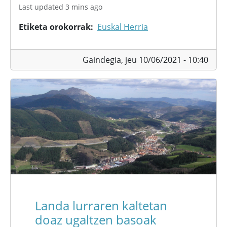
Last updated 3 mins ago
Etiketa orokorrak
Euskal Herria
Gaindegia,
jeu 10/06/2021 - 10:40
Landa lurraren kaltetan
doaz ugaltzen basoak