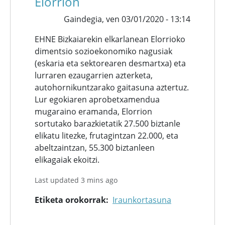
Elorrion
Gaindegia,
ven 03/01/2020 - 13:14
EHNE Bizkaiarekin elkarlanean Elorrioko
dimentsio sozioekonomiko nagusiak
(eskaria eta sektorearen desmartxa) eta
lurraren ezaugarrien azterketa,
autohornikuntzarako gaitasuna aztertuz.
Lur egokiaren aprobetxamendua
mugaraino eramanda, Elorrion
sortutako barazkietatik 27.500 biztanle
elikatu litezke, frutagintzan 22.000, eta
abeltzaintzan, 55.300 biztanleen
elikagaiak ekoitzi.
Last updated 3 mins ago
Etiketa orokorrak
Iraunkortasuna