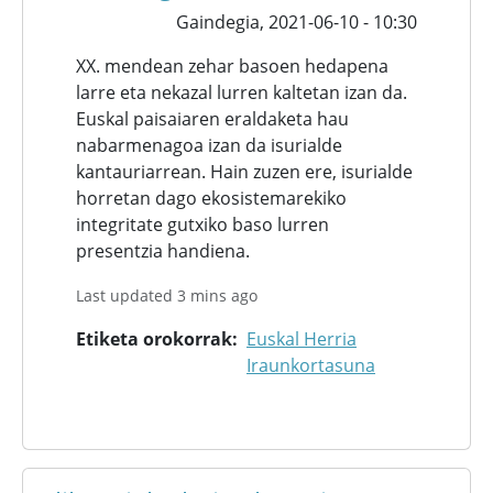
Gaindegia,
2021-06-10 - 10:30
XX. mendean zehar basoen hedapena
larre eta nekazal lurren kaltetan izan da.
Euskal paisaiaren eraldaketa hau
nabarmenagoa izan da isurialde
kantauriarrean. Hain zuzen ere, isurialde
horretan dago ekosistemarekiko
integritate gutxiko baso lurren
presentzia handiena.
Last updated 3 mins ago
Etiketa orokorrak
Euskal Herria
Iraunkortasuna