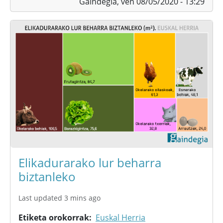
Gaindegia,
ven 08/05/2020 - 13:29
Elikadurarako lur beharra
biztanleko
Last updated 3 mins ago
Etiketa orokorrak
Euskal Herria