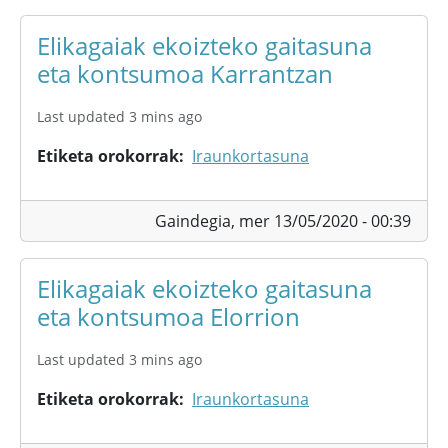
Elikagaiak ekoizteko gaitasuna
eta kontsumoa Karrantzan
Last updated 3 mins ago
Etiketa orokorrak
Iraunkortasuna
Gaindegia,
mer 13/05/2020 - 00:39
Elikagaiak ekoizteko gaitasuna
eta kontsumoa Elorrion
Last updated 3 mins ago
Etiketa orokorrak
Iraunkortasuna