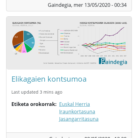
Gaindegia,
mer 13/05/2020 - 00:34
Elikagaien kontsumoa
Last updated 3 mins ago
Etiketa orokorrak
Euskal Herria
Iraunkortasuna
Jasangarritasuna