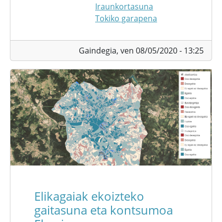
Iraunkortasuna
Tokiko garapena
Gaindegia,
ven 08/05/2020 - 13:25
Elikagaiak ekoizteko
gaitasuna eta kontsumoa