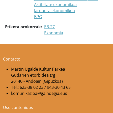
Aktibitate ekonomikoa
Jarduera ekonomikoa
BPG
Etiketa orokorrak
EB-27
Ekonomia
Contacto
Martin Ugalde Kultur Parkea
Gudarien etorbidea z/g
20140 - Andoain (Gipuzkoa)
Tel.: 623-38 02 23 / 943-30 43 65
komunikazioa@gaindegia.eus
Uso contenidos