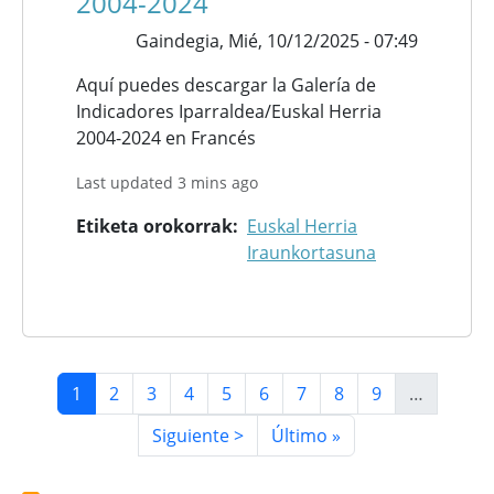
2004-2024
Gaindegia,
Mié, 10/12/2025 - 07:49
Aquí puedes descargar la Galería de
Indicadores Iparraldea/Euskal Herria
2004-2024 en Francés
Last updated 3 mins ago
Etiketa orokorrak
Euskal Herria
Iraunkortasuna
Paginación
Página actual
Página
Página
Página
Página
Página
Página
Página
Página
1
2
3
4
5
6
7
8
9
…
Siguiente página
Última página
Siguiente >
Último »