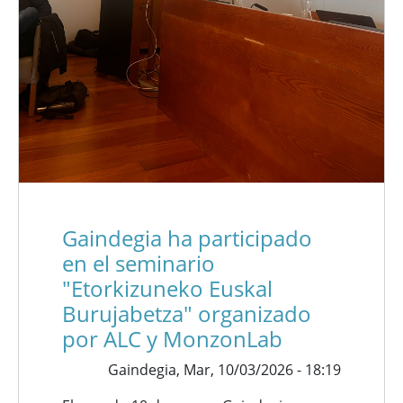
Gaindegia ha participado
en el seminario
"Etorkizuneko Euskal
Burujabetza" organizado
por ALC y MonzonLab
Gaindegia,
Mar, 10/03/2026 - 18:19