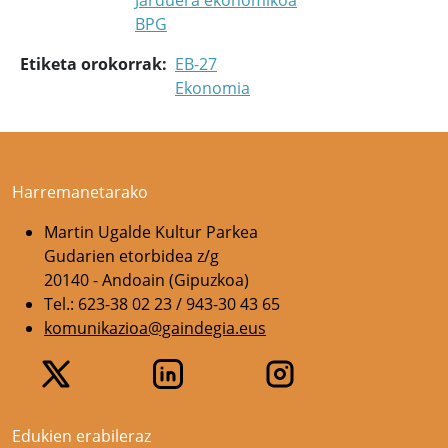
Jarduera ekonomikoa
BPG
Etiketa orokorrak
EB-27
Ekonomia
Harremanetarako
Martin Ugalde Kultur Parkea
Gudarien etorbidea z/g
20140 - Andoain (Gipuzkoa)
Tel.: 623-38 02 23 / 943-30 43 65
komunikazioa@gaindegia.eus
Edukien erabileraz