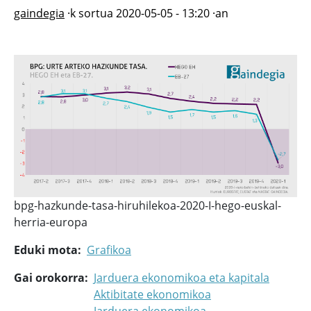
gaindegia
·k sortua
2020-05-05 - 13:20
·an
bpg-hazkunde-tasa-hiruhilekoa-2020-I-hego-euskal-
herria-europa
Eduki mota
Grafikoa
Gai orokorra
Jarduera ekonomikoa eta kapitala
Aktibitate ekonomikoa