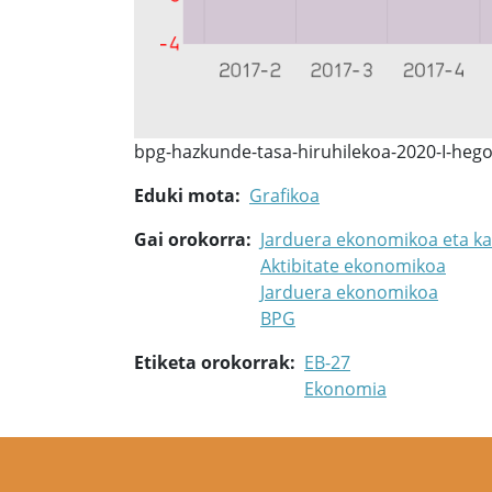
bpg-hazkunde-tasa-hiruhilekoa-2020-I-hego
Eduki mota
Grafikoa
Gai orokorra
Jarduera ekonomikoa eta ka
Aktibitate ekonomikoa
Jarduera ekonomikoa
BPG
Etiketa orokorrak
EB-27
Ekonomia