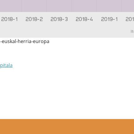
-euskal-herria-europa
pitala