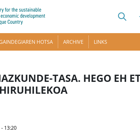
GAINDEGIAREN HOTSA
ARCHIVE
LINKS
AZKUNDE-TASA. HEGO EH ET
 HIRUHILEKOA
 - 13:20