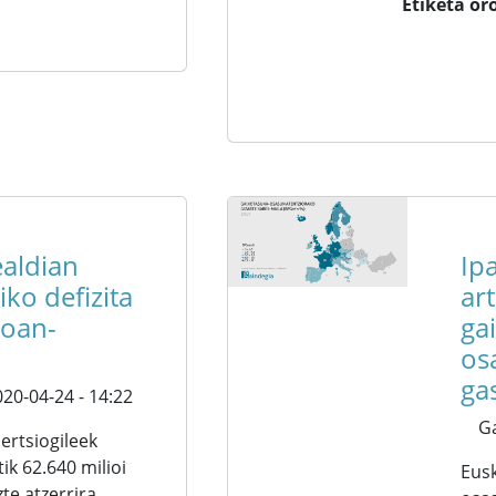
Etiketa or
aldian
Ip
iko defizita
ar
joan-
ga
os
ga
20-04-24 - 14:22
G
ertsiogileek
ik 62.640 milioi
Eusk
e atzerrira,