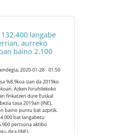
] 132.400 langabe
rrian, aurreko
koan baino 2.100
aindegia,
2020-01-28 - 01:50
sa %8,9koa izan da 2019ko
ekoan. Azken hiruhilekoko
n finkatzen dute Euskal
bezia tasa 2019an (INE),
n baino puntu bat azpitik.
4.000 bat langabetu
6.900 pertsona aktibo
tu dira (INE).