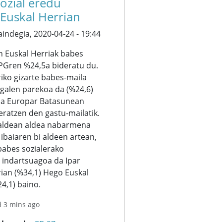
ozial eredu
 Euskal Herrian
aindegia,
2020-04-24 - 19:44
n Euskal Herriak babes
BPGren %24,5a bideratu du.
iko gizarte babes-maila
galen parekoa da (%24,6)
da Europar Batasunean
eratzen den gastu-mailatik.
raldean aldea nabarmena
ibaiaren bi aldeen artean,
babes sozialerako
 indartsuagoa da Ipar
rian (%34,1) Hego Euskal
4,1) baino.
d 3 mins ago