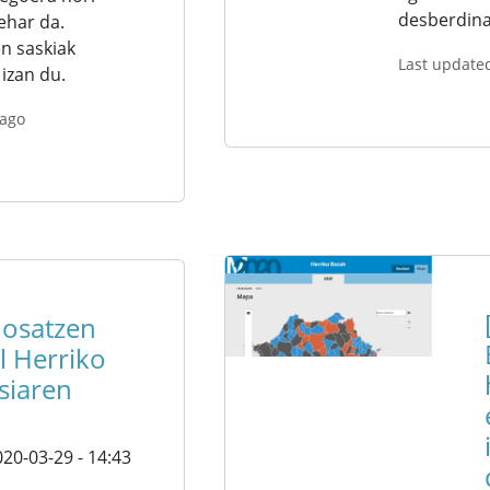
desberdina
ehar da.
en saskiak
Last update
izan du.
 ago
 osatzen
l Herriko
siaren
20-03-29 - 14:43