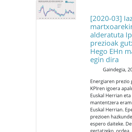
[2020-03] Ia
martxoareki
alderatuta I
prezioak gutx
Hego EHn m
egin dira
Gaindegia,
20
Energiaren prezio
KPIren igoera apal
Euskal Herrian eta
mantentzera eram
Euskal Herrian. E
prezioen hazkunde
espero daiteke. De
gertatzeko, ordea,