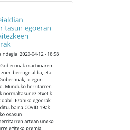
ialdian
ritasun egoeran
aitezkeen
rrak
aindegia,
2020-04-12 - 18:58
o Gobernuak martxoaren
 zuen berrogeialdia, eta
 Gobernuak, bi egun
o. Munduko herritarren
k normaltasunez etxetik
k dabil. Ezohiko egoerak
 ditu, baina COVID-19ak
ako osasun
 herritarren artean uneko
urre egiteko premia