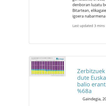
denboran luzatu b
Bitartean, elikagai
igoera nabarmena 
Last updated 3 mins
Zerbitzuek
dute Euska
balio erant
%68a
Gaindegia,
20