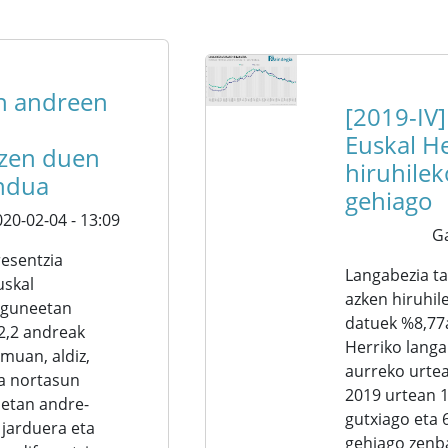
n andreen
[2019-IV
a
Euskal He
zen duen
hiruhile
ndua
gehiago
20-02-04 - 13:09
G
esentzia
Langabezia ta
uskal
azken hiruhil
riguneetan
datuek %8,77a
2,2 andreak
Herriko langa
muan, aldiz,
aurreko urtea
ia nortasun
2019 urtean 1
etan andre-
gutxiago eta 
 jarduera eta
gehiago zenba