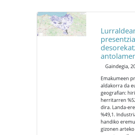
Lurraldea
presentzi
desorekat
antolame
Gaindegia,
20
Emakumeen pr
aldakorra da e
geografian: hi
herritarren %5
dira. Landa-ere
%49,1. Industr
handiko eremu
gizonen arteko