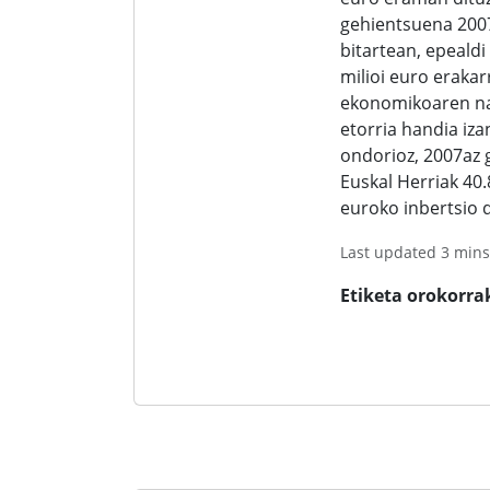
gehientsuena 2007
bitartean, epealdi
milioi euro erakarr
ekonomikoaren na
etorria handia iza
ondorioz, 2007az 
Euskal Herriak 40.
euroko inbertsio d
Last updated 3 mins
Etiketa orokorra