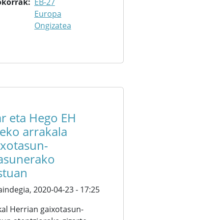
okorrak
EB-27
Europa
Ongizatea
ar eta Hego EH
teko arrakala
ixotasun-
asunerako
stuan
aindegia,
2020-04-23 - 17:25
al Herrian gaixotasun-