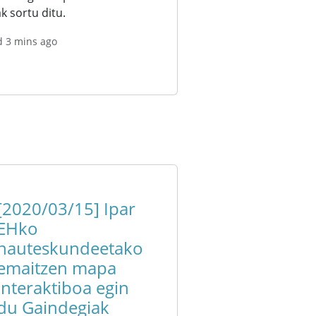
k sortu ditu.
d 3 mins ago
[2020/03/15] Ipar
EHko
hauteskundeetako
emaitzen mapa
interaktiboa egin
du Gaindegiak