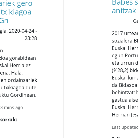
Babes s
ariek gero
anitzak
 txikiagoa
PGn
G
gia,
2020-04-24 -
2017 urtea
23:28
sozialera 
Euskal Herr
en
egun Portu
azioa gorabidean
eta urrun 
skal Herria ez
(%28,2) bid
ena. Hala,
Euskal lur
en ordainsariek
da Bidasoa 
u txikiagoa dute
behintzat; 
uktu Gordinean.
gastua aise
Euskal Her
 3 mins ago
Herrian (%2
okorrak
Last update