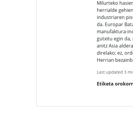
Milurteko hasie
herrialde gehi
industriaren pi
da. Europar Ba
manufaktura-ind
gutxitu egin da
anitz Asia alde
direlako; ez, or
Herrian bezainb
Last updated 3 mi
Etiketa orokor