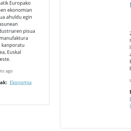
ratik Europako
enen ekonomian
sua ahuldu egin
tasunean
ustriaren pisua
, manufaktura
ra kanporatu
dea, Euskal
este.
ns ago
rak
Ekonomia