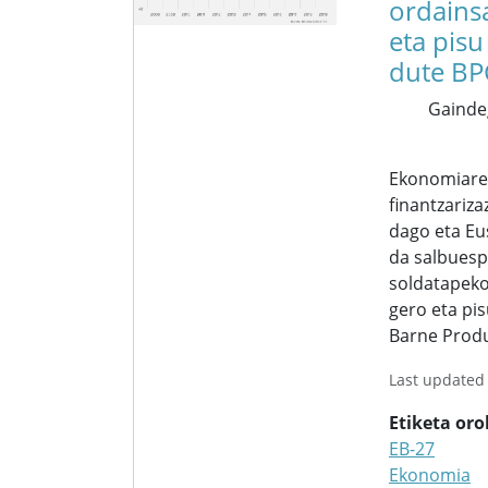
ordains
eta pisu
dute B
Gainde
Ekonomiar
finantzariz
dago eta Eu
da salbuesp
soldatapeko
gero eta pis
Barne Prod
Last updated
Etiketa or
EB-27
Ekonomia