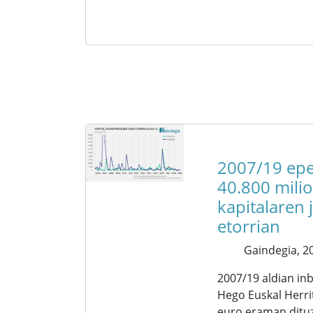
2007/19 epe
40.800 milio
kapitalaren 
etorrian
Gaindegia,
20
2007/19 aldian inb
Hego Euskal Herrit
euro eraman dituzt