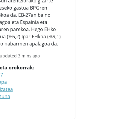
un atentziorako gizarte
eseko gastua BPGren
koa da, EB-27an baino
iagoa eta Espainia eta
iaren parekoa. Hego EHko
ua (%6,2) Ipar EHkoa (%9,1)
no nabarmen apalagoa da.
 updated 3 mins ago
keta orokorrak
27
opa
izatea
suna