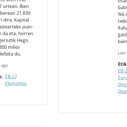
osas
 urtean. Bien
bab
 berean 21.830
%6,4
i dira. Kapital
txik
zioarteko joan-
Ital
n da eta, horren
gast
geroztik Hego
bai
800 milioi
Last
efizita du.
Eti
 ago
EB-
k
EB-27
Eur
Ekonomia
Ong
Osa