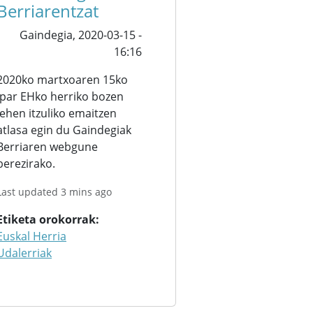
Berriarentzat
Gaindegia,
2020-03-15 -
16:16
2020ko martxoaren 15ko
Ipar EHko herriko bozen
lehen itzuliko emaitzen
atlasa egin du Gaindegiak
Berriaren webgune
berezirako.
Last updated 3 mins ago
Etiketa orokorrak
Euskal Herria
Udalerriak