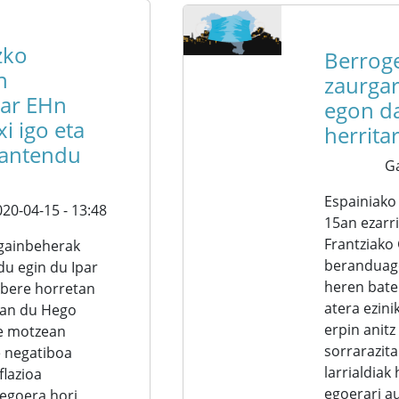
zko
Berroge
n
zaurgar
par EHn
egon d
i igo eta
herrita
antendu
G
Espainiak
20-04-15 - 13:48
15an ezarri
Frantziako
 gainbeherak
beranduag
du egin du Ipar
heren bate
 bere horretan
atera ezini
an du Hego
erpin anitz
pe motzean
sorrarazit
 negatiboa
larrialdiak
flazioa
egoerari a
 egoera hori