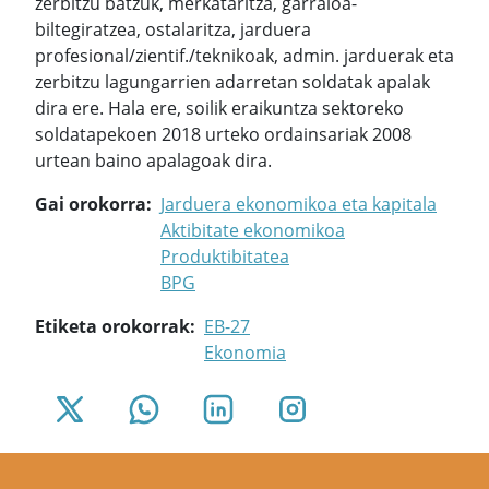
zerbitzu batzuk, merkataritza, garraioa-
biltegiratzea, ostalaritza, jarduera
profesional/zientif./teknikoak, admin. jarduerak eta
zerbitzu lagungarrien adarretan soldatak apalak
dira ere. Hala ere, soilik eraikuntza sektoreko
soldatapekoen 2018 urteko ordainsariak 2008
urtean baino apalagoak dira.
Gai orokorra
Jarduera ekonomikoa eta kapitala
Aktibitate ekonomikoa
Produktibitatea
BPG
Etiketa orokorrak
EB-27
Ekonomia