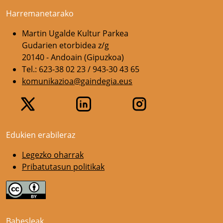
Harremanetarako
Martin Ugalde Kultur Parkea
Gudarien etorbidea z/g
20140 - Andoain (Gipuzkoa)
Tel.: 623-38 02 23 / 943-30 43 65
komunikazioa@gaindegia.eus
Edukien erabileraz
Legezko oharrak
Pribatutasun politikak
Babesleak