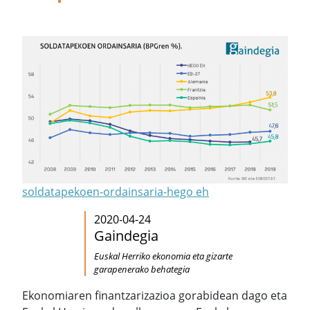
soldatapekoen-ordainsaria-hego eh
2020-04-24
Gaindegia
Euskal Herriko ekonomia eta gizarte
garapenerako behategia
Ekonomiaren finantzarizazioa gorabidean dago eta