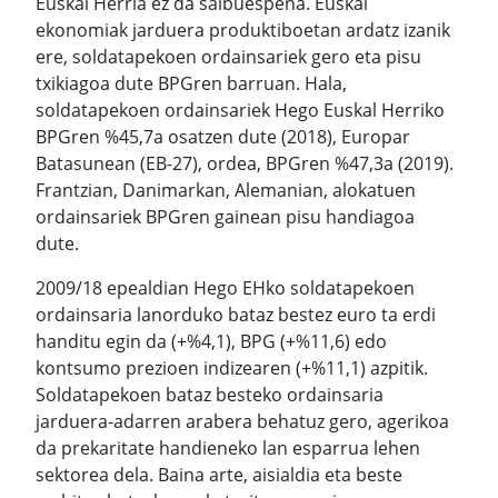
Euskal Herria ez da salbuespena. Euskal
ekonomiak jarduera produktiboetan ardatz izanik
ere, soldatapekoen ordainsariek gero eta pisu
txikiagoa dute BPGren barruan. Hala,
soldatapekoen ordainsariek Hego Euskal Herriko
BPGren %45,7a osatzen dute (2018), Europar
Batasunean (EB-27), ordea, BPGren %47,3a (2019).
Frantzian, Danimarkan, Alemanian, alokatuen
ordainsariek BPGren gainean pisu handiagoa
dute.
2009/18 epealdian Hego EHko soldatapekoen
ordainsaria lanorduko bataz bestez euro ta erdi
handitu egin da (+%4,1), BPG (+%11,6) edo
kontsumo prezioen indizearen (+%11,1) azpitik.
Soldatapekoen bataz besteko ordainsaria
jarduera-adarren arabera behatuz gero, agerikoa
da prekaritate handieneko lan esparrua lehen
sektorea dela. Baina arte, aisialdia eta beste