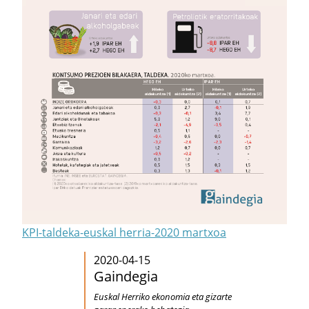
KPI-taldeka-euskal herria-2020 martxoa
2020-04-15
Gaindegia
Euskal Herriko ekonomia eta gizarte