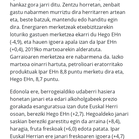
hankaz gora jarri ditu. Zentzu horretan, zenbait
gastu nabarmen murriztu dira herritarren artean
eta, beste batzuk, mantendu edo handitu egin
dira. Energiaren merketzeak etxebizitzarekin
loturiko gastuen merketzea ekarri du Hego EHn
(-4,9), eta hauen igoera apala izan da Ipar EHn
(+0,4), 2019ko martxoarekin alderatuta.
Garraioaren merketzea ere nabarmena da. Iazko
martxoa oinarri hartuta, petrolioari eratorritako
produktuak Ipar EHn 8,8 puntu merketu dira eta,
Hego EHn, 8,7 puntu.
Edonola ere, berrogeialdiko udaberri hasiera
honetan janari eta edari alkoholgabeek prezio
gorakada esanguratsua izan dute Euskal Herri
osoan, bereziki Hego EHn (+2,7). Hegoaldeko janari
saskian bereziki garestitu egin da arraina (+8,4),
haragia, fruta freskoak (+6,0) edota patata. Ipar
Euskal Herrian ere janari freskoaren igoera (+4,7)