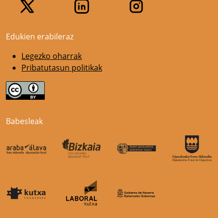
Edukien erabileraz
Legezko oharrak
Pribatutasun politikak
Babesleak