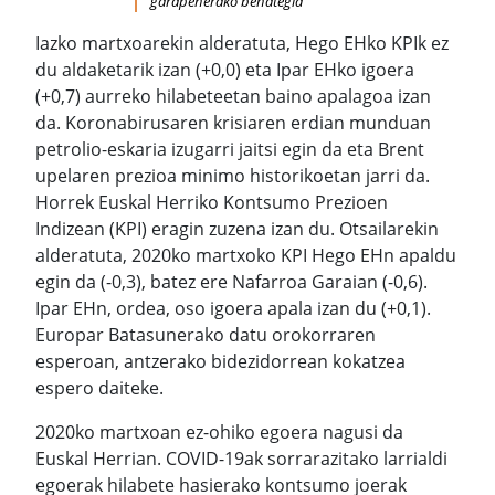
garapenerako behategia
Iazko martxoarekin alderatuta, Hego EHko KPIk ez
du aldaketarik izan (+0,0) eta Ipar EHko igoera
(+0,7) aurreko hilabeteetan baino apalagoa izan
da.
Koronabirusaren krisiaren erdian munduan
petrolio-eskaria izugarri jaitsi egin da eta Brent
upelaren prezioa minimo historikoetan jarri da.
Horrek Euskal Herriko Kontsumo Prezioen
Indizean (KPI) eragin zuzena izan du. Otsailarekin
alderatuta, 2020ko martxoko KPI Hego EHn apaldu
egin da (-0,3), batez ere Nafarroa Garaian (-0,6).
Ipar EHn, ordea, oso igoera apala izan du (+0,1).
Europar Batasunerako datu orokorraren
esperoan, antzerako bidezidorrean kokatzea
espero daiteke.
2020ko martxoan ez-ohiko egoera nagusi da
Euskal Herrian. COVID-19ak sorrarazitako larrialdi
egoerak hilabete hasierako kontsumo joerak