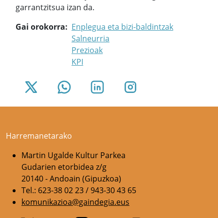
garrantzitsua izan da.
Gai orokorra
Enplegua eta bizi-baldintzak
Salneurria
Prezioak
KPI
Harremanetarako
Martin Ugalde Kultur Parkea
Gudarien etorbidea z/g
20140 - Andoain (Gipuzkoa)
Tel.: 623-38 02 23 / 943-30 43 65
komunikazioa@gaindegia.eus