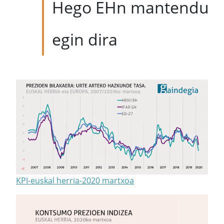
Hego EHn mantendu
egin dira
KPI-euskal herria-2020 martxoa