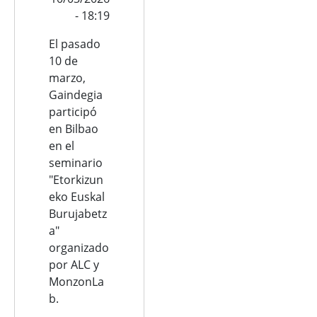
- 18:19
El pasado
10 de
marzo,
Gaindegia
participó
en Bilbao
en el
seminario
"Etorkizun
eko Euskal
Burujabetz
a"
organizado
por ALC y
MonzonLa
b.