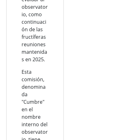
observator
io, como
continuaci
ón de las
fructíferas
reuniones
mantenida
s en 2025.
Esta
comisión,
denomina
da
"Cumbre"
en el
nombre
interno del
observator
io, tiene