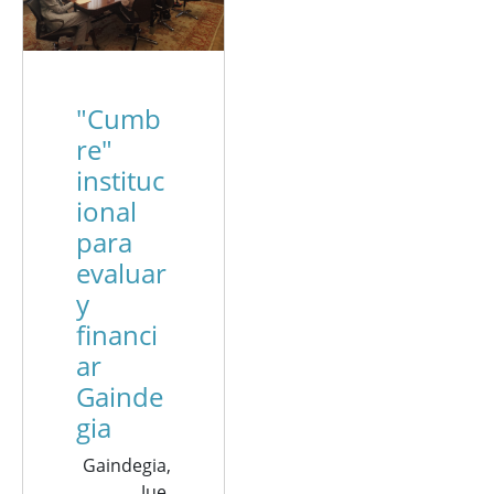
"Cumb
re"
instituc
ional
para
evaluar
y
financi
ar
Gainde
gia
Gaindegia,
Jue,