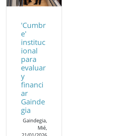
'Cumbr
e'
instituc
ional
para
evaluar
y
financi
ar
Gainde
gia
Gaindegia,
Mié,
21/01/2026