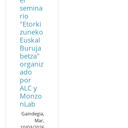
semina
rio
"Etorki
zuneko
Euskal
Buruja
betza"
organiz
ado
por
ALC y
Monzo
nLab
Gaindegia,
Mar,
10/03/2026