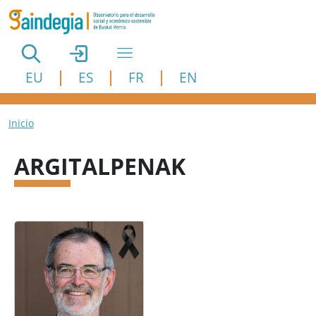
Pasar al contenido principal
EU
ES
FR
EN
Ruta de navegación
Inicio
ARGITALPENAK