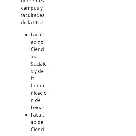
diferentes
campus y
facultades
de la EHU
Facult
ad de
Cienci
as
Sociale
s y de
la
Comu
nicació
n de
Leioa
Facult
ad de
Cienci