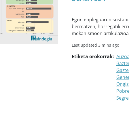
Egun enpleguaren sustape
bermatzen, horregatik erre
mekanismoen artikulazioa
Last updated 3 mins ago
Etiketa orokorrak
Auzo
Bazte
Gazte
Gene
Ongiz
Pobre
Segre