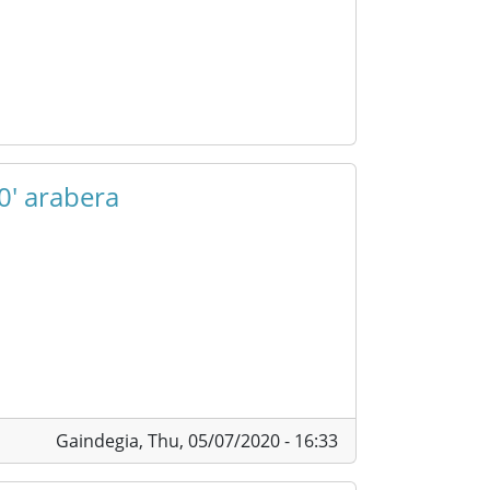
0' arabera
Gaindegia,
Thu, 05/07/2020 - 16:33