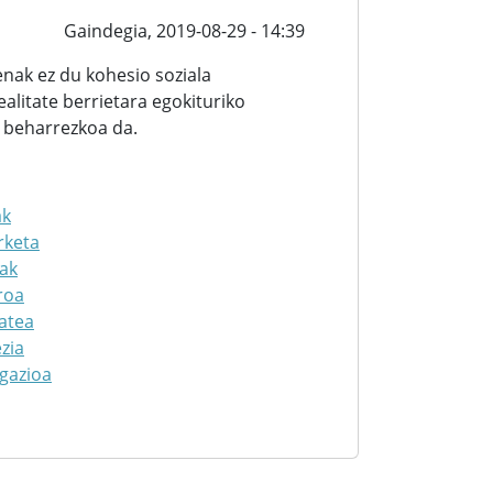
Gaindegia,
2019-08-29 - 14:39
nak ez du kohesio soziala
alitate berrietara egokituriko
 beharrezkoa da.
ak
rketa
ak
roa
atea
zia
gazioa