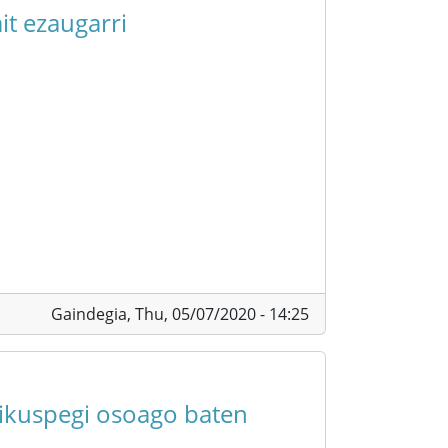
t ezaugarri
Gaindegia,
Thu, 05/07/2020 - 14:25
 ikuspegi osoago baten