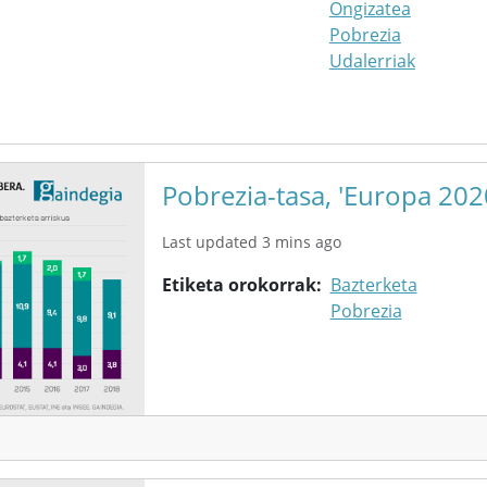
Ongizatea
Pobrezia
Udalerriak
Pobrezia-tasa, 'Europa 202
Last updated 3 mins ago
Etiketa orokorrak
Bazterketa
Pobrezia