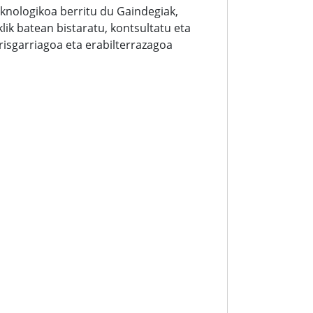
knologikoa berritu du Gaindegiak,
ik batean bistaratu, kontsultatu eta
irisgarriagoa eta erabilterrazagoa