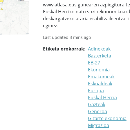
www.atlasa.eus gunearen azpiegitura te
Euskal Herriko datu sozioekonomikoak kl
deskargatzeko ataria erabiltzaileentzat 
eginez.
Last updated 3 mins ago
Etiketa orokorrak
Adinekoak
Bazterketa
EB-27
Ekonomia
Emakumeak
Eskualdeak
Europa
Euskal Herria
Gazteak
Generoa
Gizarte ekonomia
Migrazioa