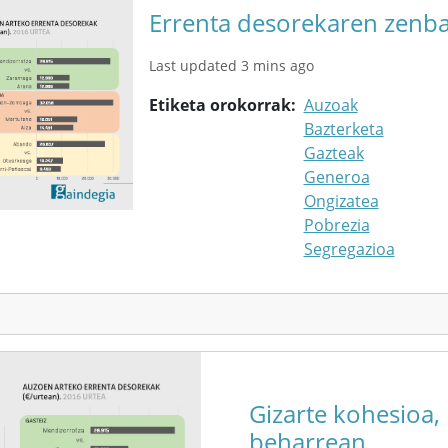
Errenta desorekaren zenbai
Last updated 3 mins ago
Etiketa orokorrak
Auzoak
Bazterketa
Gazteak
Generoa
Ongizatea
Pobrezia
Segregazioa
Gizarte kohesioa,
beharrean