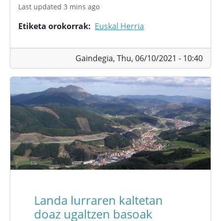
Last updated 3 mins ago
Etiketa orokorrak
Euskal Herria
Gaindegia,
Thu, 06/10/2021 - 10:40
Landa lurraren kaltetan
doaz ugaltzen basoak