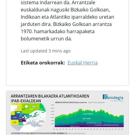
sistema indarrean da. Arrantzale
euskaldunak nagusiki Bizkaiko Golkoan,
Indikoan eta Atlantiko iparraldeko uretan
jarduten dira. Bizkaiko Golkoan arrantza
1970. hamarkadako harrapaketa
bolumenetik urrun da.
Last updated 3 mins ago
Etiketa orokorrak
Euskal Herria