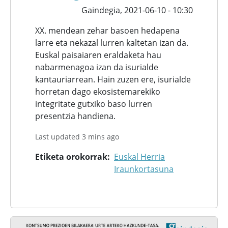
Gaindegia,
2021-06-10 - 10:30
XX. mendean zehar basoen hedapena
larre eta nekazal lurren kaltetan izan da.
Euskal paisaiaren eraldaketa hau
nabarmenagoa izan da isurialde
kantauriarrean. Hain zuzen ere, isurialde
horretan dago ekosistemarekiko
integritate gutxiko baso lurren
presentzia handiena.
Last updated 3 mins ago
Etiketa orokorrak
Euskal Herria
Iraunkortasuna