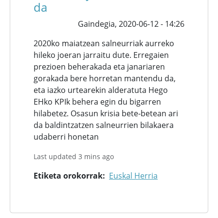
da
Gaindegia,
2020-06-12 - 14:26
2020ko maiatzean salneurriak aurreko
hileko joeran jarraitu dute. Erregaien
prezioen beherakada eta janariaren
gorakada bere horretan mantendu da,
eta iazko urtearekin alderatuta Hego
EHko KPIk behera egin du bigarren
hilabetez. Osasun krisia bete-betean ari
da baldintzatzen salneurrien bilakaera
udaberri honetan
Last updated 3 mins ago
Etiketa orokorrak
Euskal Herria