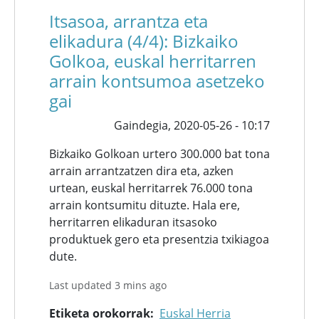
Itsasoa, arrantza eta
elikadura (4/4): Bizkaiko
Golkoa, euskal herritarren
arrain kontsumoa asetzeko
gai
Gaindegia,
2020-05-26 - 10:17
Bizkaiko Golkoan urtero 300.000 bat tona
arrain arrantzatzen dira eta, azken
urtean, euskal herritarrek 76.000 tona
arrain kontsumitu dituzte. Hala ere,
herritarren elikaduran itsasoko
produktuek gero eta presentzia txikiagoa
dute.
Last updated 3 mins ago
Etiketa orokorrak
Euskal Herria