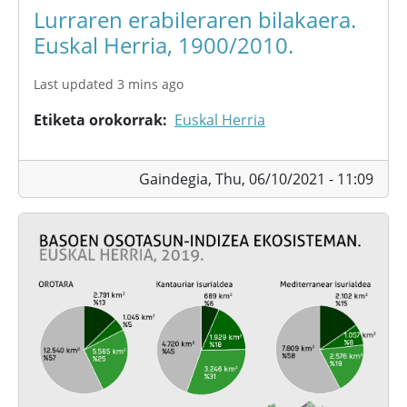
Lurraren erabileraren bilakaera.
Euskal Herria, 1900/2010.
Last updated 3 mins ago
Etiketa orokorrak
Euskal Herria
Gaindegia,
Thu, 06/10/2021 - 11:09