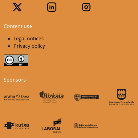
Content use
Legal notices
Privacy policy
Sponsors