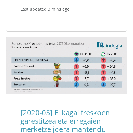
Last updated 3 mins ago
[2020-05] Elikagai freskoen
garestitzea eta erregaien
merketze joera mantendu