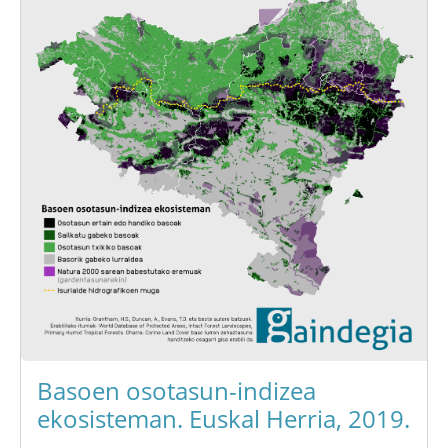
Basoen osotasun-indizea
ekosisteman. Euskal Herria, 2019.