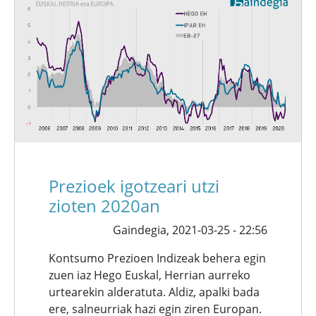
Prezioek igotzeari utzi
zioten 2020an
Gaindegia,
2021-03-25 - 22:56
Kontsumo Prezioen Indizeak behera egin
zuen iaz Hego Euskal, Herrian aurreko
urtearekin alderatuta. Aldiz, apalki bada
ere, salneurriak hazi egin ziren Europan.