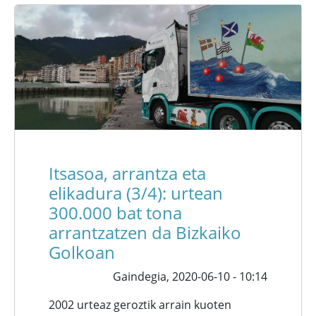
Itsasoa, arrantza eta
elikadura (3/4): urtean
300.000 bat tona
arrantzatzen da Bizkaiko
Golkoan
Gaindegia,
2020-06-10 - 10:14
2002 urteaz geroztik arrain kuoten