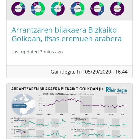
Arrantzaren bilakaera Bizkaiko
Golkoan, itsas eremuen arabera
Last updated 3 mins ago
Gaindegia,
Fri, 05/29/2020 - 16:44