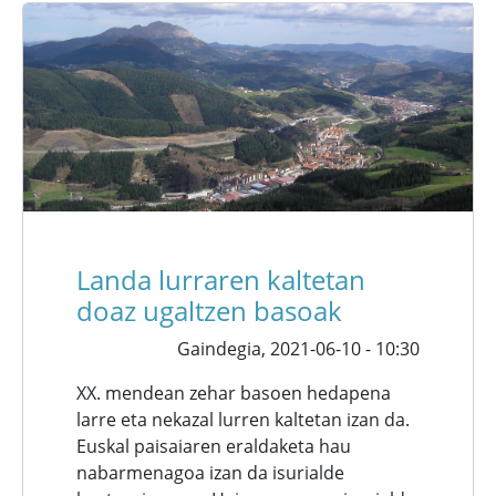
Landa lurraren kaltetan
doaz ugaltzen basoak
Gaindegia,
2021-06-10 - 10:30
XX. mendean zehar basoen hedapena
larre eta nekazal lurren kaltetan izan da.
Euskal paisaiaren eraldaketa hau
nabarmenagoa izan da isurialde