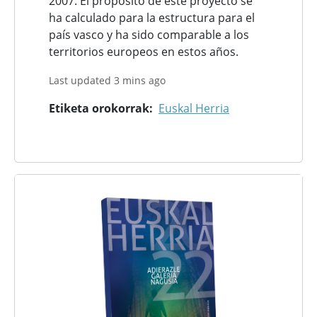
2007. El propósito de este proyecto se
ha calculado para la estructura para el
país vasco y ha sido comparable a los
territorios europeos en estos años.
Last updated 3 mins ago
Etiketa orokorrak
Euskal Herria