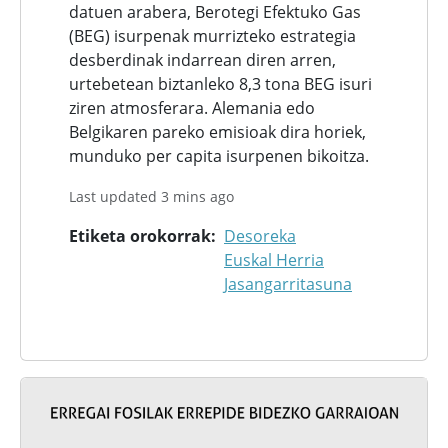
datuen arabera, Berotegi Efektuko Gas
(BEG) isurpenak murrizteko estrategia
desberdinak indarrean diren arren,
urtebetean biztanleko 8,3 tona BEG isuri
ziren atmosferara. Alemania edo
Belgikaren pareko emisioak dira horiek,
munduko per capita isurpenen bikoitza.
Last updated 3 mins ago
Etiketa orokorrak
Desoreka
Euskal Herria
Jasangarritasuna