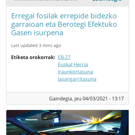
Erregai fosilak errepide bidezko
garraioan eta Berotegi Efektuko
Gasen isurpena
Last updated 3 mins ago
Etiketa orokorrak
EB-27
Euskal Herria
Iraunkortasuna
Jasangarritasuna
Gaindegia,
jeu 04/03/2021 - 13:17