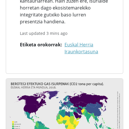
kantauriarrean. Hain zuzen ere, isurialde
horretan dago ekosistemarekiko
integritate gutxiko baso lurren
presentzia handiena.
Last updated 3 mins ago
Etiketa orokorrak
Euskal Herria
Iraunkortasuna