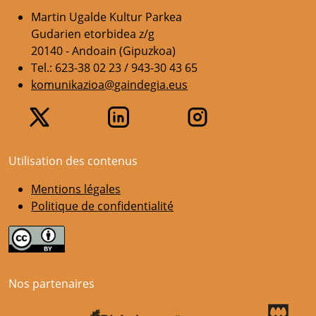
Martin Ugalde Kultur Parkea
Gudarien etorbidea z/g
20140 - Andoain (Gipuzkoa)
Tel.: 623-38 02 23 / 943-30 43 65
komunikazioa@gaindegia.eus
Utilisation des contenus
Mentions légales
Politique de confidentialité
Nos partenaires