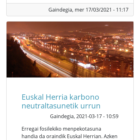
Gaindegia,
mer 17/03/2021 - 11:17
Euskal Herria karbono
neutraltasunetik urrun
Gaindegia,
2021-03-17 - 10:59
Erregai fosilekiko menpekotasuna
handia da oraindik Euskal Herrian. Azken