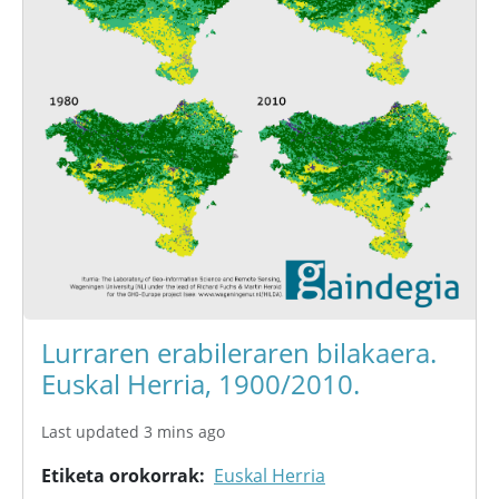
Lurraren erabileraren bilakaera.
Euskal Herria, 1900/2010.
Last updated 3 mins ago
Etiketa orokorrak
Euskal Herria