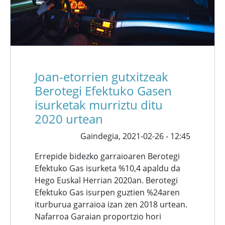
Joan-etorrien gutxitzeak
Berotegi Efektuko Gasen
isurketak murriztu ditu
2020 urtean
Gaindegia,
2021-02-26 - 12:45
Errepide bidezko garraioaren Berotegi
Efektuko Gas isurketa %10,4 apaldu da
Hego Euskal Herrian 2020an. Berotegi
Efektuko Gas isurpen guztien %24aren
iturburua garraioa izan zen 2018 urtean.
Nafarroa Garaian proportzio hori