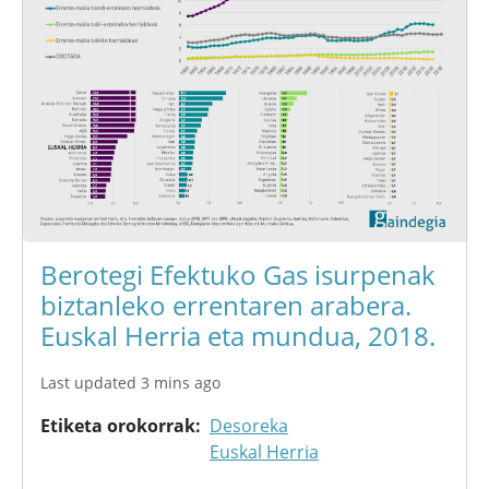
Berotegi Efektuko Gas isurpenak
biztanleko errentaren arabera.
Euskal Herria eta mundua, 2018.
Last updated 3 mins ago
Etiketa orokorrak
Desoreka
Euskal Herria