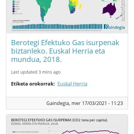
Berotegi Efektuko Gas isurpenak
biztanleko. Euskal Herria eta
mundua, 2018.
Last updated 3 mins ago
Etiketa orokorrak
Euskal Herria
Gaindegia,
mer 17/03/2021 - 11:23