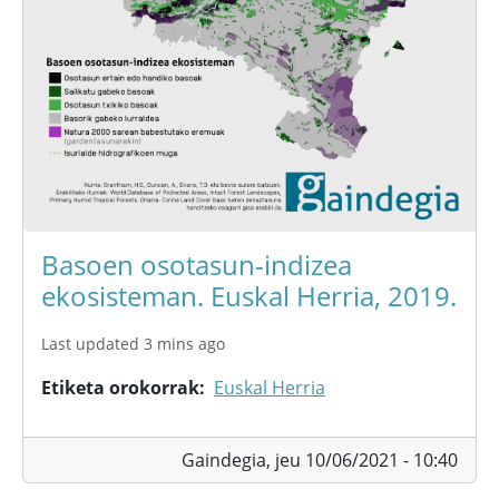
Basoen osotasun-indizea
ekosisteman. Euskal Herria, 2019.
Last updated 3 mins ago
Etiketa orokorrak
Euskal Herria
Gaindegia,
jeu 10/06/2021 - 10:40