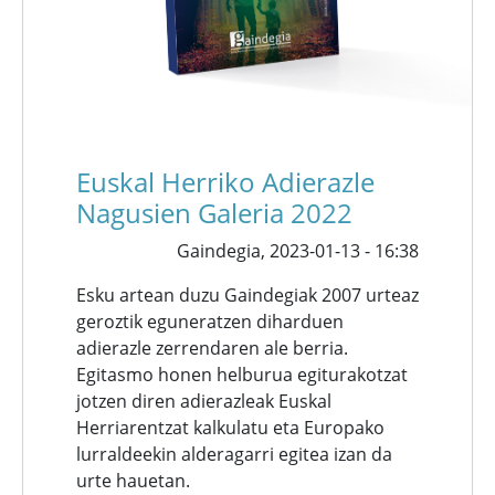
Euskal Herriko Adierazle
Nagusien Galeria 2022
Gaindegia,
2023-01-13 - 16:38
Esku artean duzu Gaindegiak 2007 urteaz
geroztik eguneratzen diharduen
adierazle zerrendaren ale berria.
Egitasmo honen helburua egiturakotzat
jotzen diren adierazleak Euskal
Herriarentzat kalkulatu eta Europako
lurraldeekin alderagarri egitea izan da
urte hauetan.