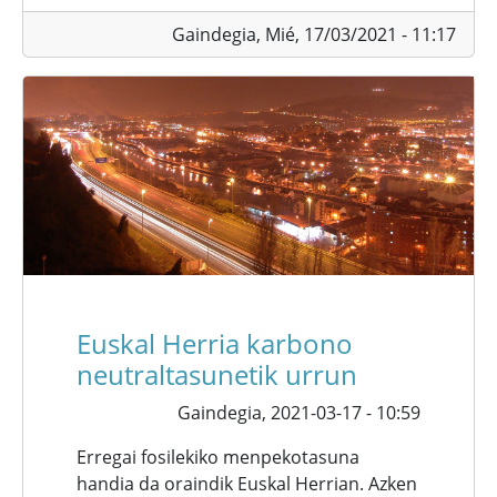
Gaindegia,
Mié, 17/03/2021 - 11:17
Euskal Herria karbono
neutraltasunetik urrun
Gaindegia,
2021-03-17 - 10:59
Erregai fosilekiko menpekotasuna
handia da oraindik Euskal Herrian. Azken