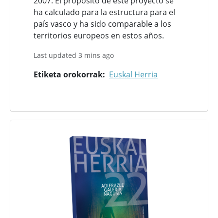
2007. El propósito de este proyecto se
ha calculado para la estructura para el
país vasco y ha sido comparable a los
territorios europeos en estos años.
Last updated 3 mins ago
Etiketa orokorrak
Euskal Herria