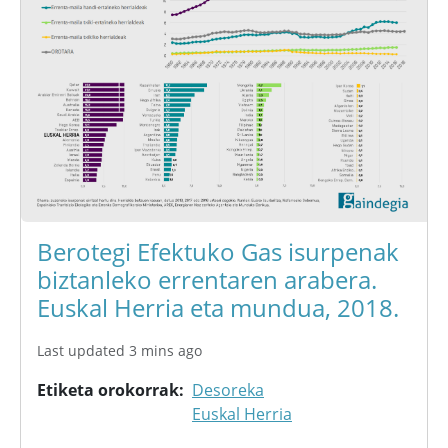
Berotegi Efektuko Gas isurpenak
biztanleko errentaren arabera.
Euskal Herria eta mundua, 2018.
Last updated 3 mins ago
Etiketa orokorrak
Desoreka
Euskal Herria