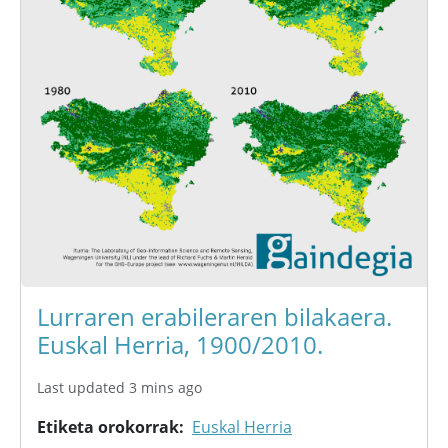
Lurraren erabileraren bilakaera.
Euskal Herria, 1900/2010.
Last updated 3 mins ago
Etiketa orokorrak
Euskal Herria