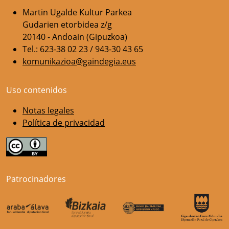
Martin Ugalde Kultur Parkea
Gudarien etorbidea z/g
20140 - Andoain (Gipuzkoa)
Tel.: 623-38 02 23 / 943-30 43 65
komunikazioa@gaindegia.eus
Uso contenidos
Notas legales
Política de privacidad
Patrocinadores