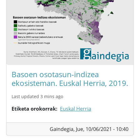
Basoen osotasun-indizea
ekosisteman. Euskal Herria, 2019.
Last updated 3 mins ago
Etiketa orokorrak
Euskal Herria
Gaindegia,
Jue, 10/06/2021 - 10:40