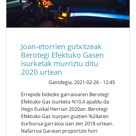
Joan-etorrien gutxitzeak
Berotegi Efektuko Gasen
isurketak murriztu ditu
2020 urtean
Gaindegia,
2021-02-26 - 12:45
Errepide bidezko garraioaren Berotegi
Efektuko Gas isurketa %10,4 apaldu da
Hego Euskal Herrian 2020an. Berotegi
Efektuko Gas isurpen guztien %24aren
iturburua garraioa izan zen 2018 urtean.
Nafarroa Garaian proportzio hori