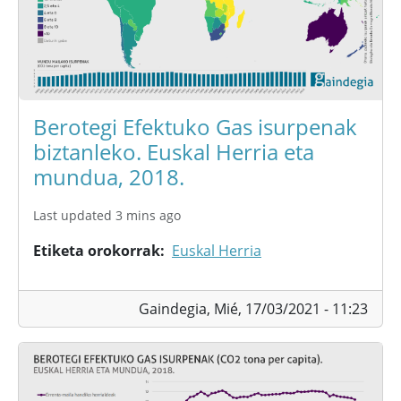
Berotegi Efektuko Gas isurpenak
biztanleko. Euskal Herria eta
mundua, 2018.
Last updated 3 mins ago
Etiketa orokorrak
Euskal Herria
Gaindegia,
Mié, 17/03/2021 - 11:23