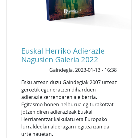
Euskal Herriko Adierazle
Nagusien Galeria 2022
Gaindegia,
2023-01-13 - 16:38
Esku artean duzu Gaindegiak 2007 urteaz
geroztik eguneratzen diharduen
adierazle zerrendaren ale berria.
Egitasmo honen helburua egiturakotzat
jotzen diren adierazleak Euskal
Herriarentzat kalkulatu eta Europako
lurraldeekin alderagarri egitea izan da
urte hauetan.