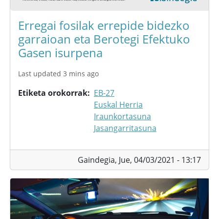
Erregai fosilak errepide bidezko
garraioan eta Berotegi Efektuko
Gasen isurpena
Last updated 3 mins ago
Etiketa orokorrak
EB-27
Euskal Herria
Iraunkortasuna
Jasangarritasuna
Gaindegia,
Jue, 04/03/2021 - 13:17