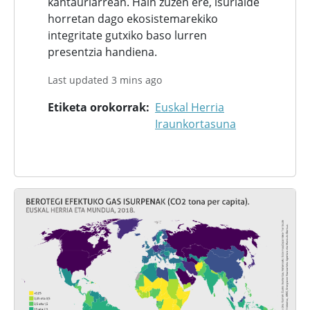
kantauriarrean. Hain zuzen ere, isurialde
horretan dago ekosistemarekiko
integritate gutxiko baso lurren
presentzia handiena.
Last updated 3 mins ago
Etiketa orokorrak
Euskal Herria
Iraunkortasuna