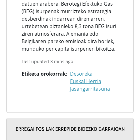
datuen arabera, Berotegi Efektuko Gas
(BEG) isurpenak murrizteko estrategia
desberdinak indarrean diren arren,
urtebetean biztanleko 8,3 tona BEG isuri
ziren atmosferara. Alemania edo
Belgikaren pareko emisioak dira horiek,
munduko per capita isurpenen bikoitza.
Last updated 3 mins ago
Etiketa orokorrak
Desoreka
Euskal Herria
Jasangarritasuna