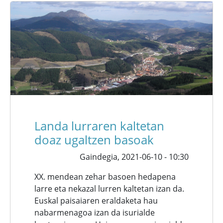
Landa lurraren kaltetan
doaz ugaltzen basoak
Gaindegia,
2021-06-10 - 10:30
XX. mendean zehar basoen hedapena
larre eta nekazal lurren kaltetan izan da.
Euskal paisaiaren eraldaketa hau
nabarmenagoa izan da isurialde