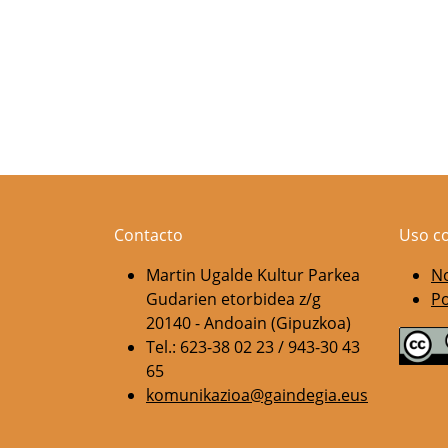
Contacto
Uso c
Martin Ugalde Kultur Parkea
No
Gudarien etorbidea z/g
Po
20140 - Andoain (Gipuzkoa)
Tel.: 623-38 02 23 / 943-30 43
65
komunikazioa@gaindegia.eus