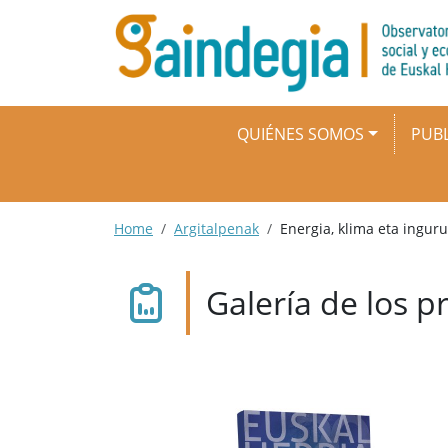
Pasar al contenido principal
Navegación principal
QUIÉNES SOMOS
PUBL
Ruta de navegación
Home
Argitalpenak
Energia, klima eta ingu
Galería de los p