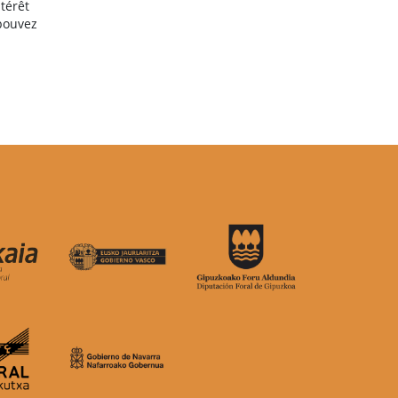
térêt
 pouvez