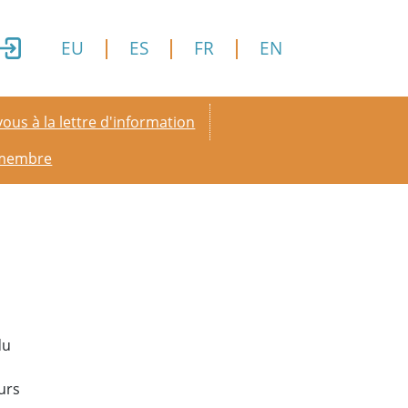
EU
ES
FR
EN
y menu
ous à la lettre d'information
 membre
du
urs