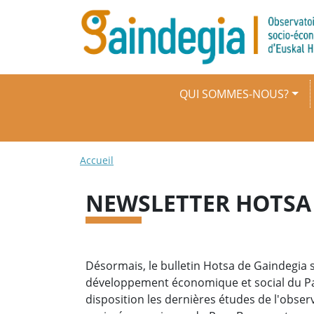
Aller au contenu principal
Navigation principale
QUI SOMMES-NOUS?
Fil d'Ariane
Accueil
NEWSLETTER HOTSA
Désormais, le bulletin Hotsa de Gaindegia 
développement économique et social du Pay
disposition les dernières études de l'obser