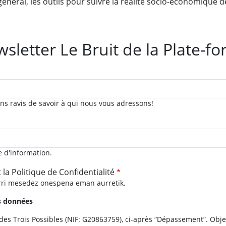
néral, les outils pour suivre la réalité socio-économique d
sletter Le Bruit de la Plate-f
ns ravis de savoir à qui nous vous adressons!
e d'information.
t la Politique de Confidentialité
rri mesedez onespena eman aurretik.
es données
s Trois Possibles (NIF: G20863759), ci-après “Dépassement”. Objec