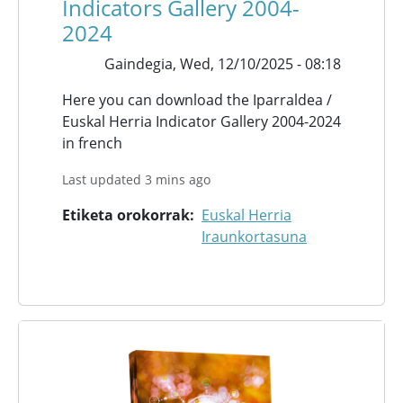
Indicators Gallery 2004-
2024
Gaindegia,
Wed, 12/10/2025 - 08:18
Here you can download the Iparraldea /
Euskal Herria Indicator Gallery 2004-2024
in french
Last updated 3 mins ago
Etiketa orokorrak
Euskal Herria
Iraunkortasuna