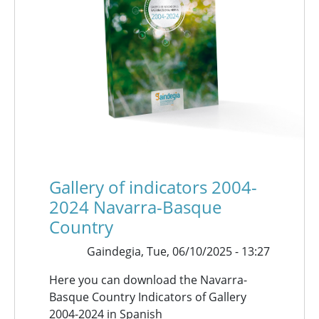
Gallery of indicators 2004-
2024 Navarra-Basque
Country
Gaindegia,
Tue, 06/10/2025 - 13:27
Here you can download the Navarra-
Basque Country Indicators of Gallery
2004-2024 in Spanish