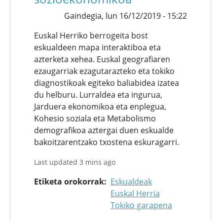
Gaindegia,
lun 16/12/2019 - 15:22
Euskal Herriko berrogeita bost
eskualdeen mapa interaktiboa eta
azterketa xehea. Euskal geografiaren
ezaugarriak ezagutarazteko eta tokiko
diagnostikoak egiteko baliabidea izatea
du helburu. Lurraldea eta ingurua,
Jarduera ekonomikoa eta enplegua,
Kohesio soziala eta Metabolismo
demografikoa aztergai duen eskualde
bakoitzarentzako txostena eskuragarri.
Last updated 3 mins ago
Etiketa orokorrak
Eskualdeak
Euskal Herria
Tokiko garapena