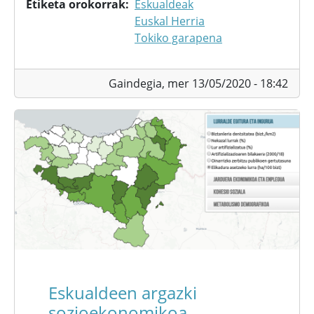
Etiketa orokorrak
Eskualdeak
Euskal Herria
Tokiko garapena
Gaindegia,
mer 13/05/2020 - 18:42
Eskualdeen argazki
sozioekonomikoa