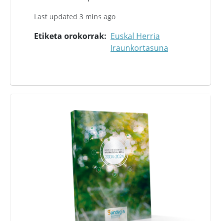
Last updated 3 mins ago
Etiketa orokorrak
Euskal Herria
Iraunkortasuna