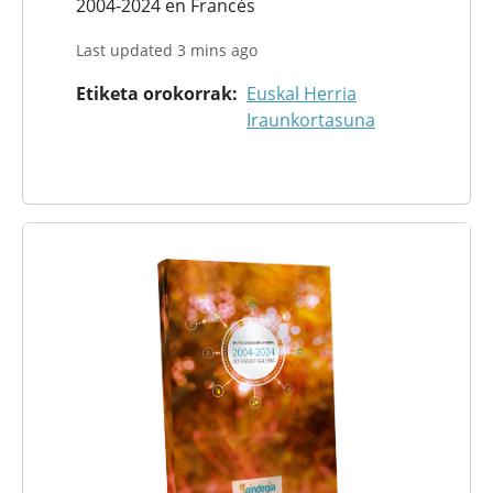
2004-2024 en Francés
Last updated 3 mins ago
Etiketa orokorrak
Euskal Herria
Iraunkortasuna