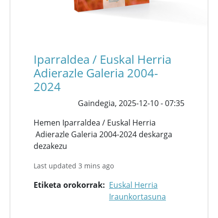
Iparraldea / Euskal Herria
Adierazle Galeria 2004-
2024
Gaindegia,
2025-12-10 - 07:35
Hemen Iparraldea / Euskal Herria
Adierazle Galeria 2004-2024 deskarga
dezakezu
Last updated 3 mins ago
Etiketa orokorrak
Euskal Herria
Iraunkortasuna