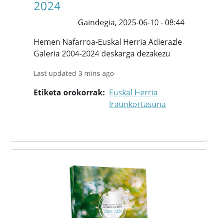
2024
Gaindegia,
2025-06-10 - 08:44
Hemen Nafarroa-Euskal Herria Adierazle
Galeria 2004-2024 deskarga dezakezu
Last updated 3 mins ago
Etiketa orokorrak
Euskal Herria
Iraunkortasuna