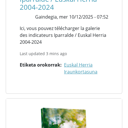
2004-2024
Gaindegia,
mer 10/12/2025 - 07:52
Ici, vous pouvez télécharger la galerie
des indicateurs Iparralde / Euskal Herria
2004-2024
Last updated 3 mins ago
Etiketa orokorrak
Euskal Herria
Iraunkortasuna