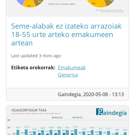
Seme-alabak ez izateko arrazoiak
18-55 urte arteko emakumeen
artean
Last updated 3 mins ago
Etiketa orokorrak
Emakumeak
Generoa
Gaindegia,
2020-05-08 - 13:13