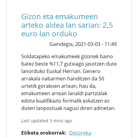
Gizon eta emakumeen
arteko aldea lan sarian: 2,5
euro lan orduko
Gaindegia,
2021-03-03 - 11:49
Soldatapeko emakumeek gizonek baino
batez beste %11,7 gutxiago jasotzen dute
lanorduko Euskal Herrian. Genero
arrakala nabarmen handitzen da 50
urtetik gorakoen artean, hau da,
emakumeen artean lanaldi partzialak
edota kualifikazio formalik eskatzen ez
duten lanpostuak nagusi diren adinetan.
Last updated 3 mins ago
Etiketa orokorrak
Desoreka