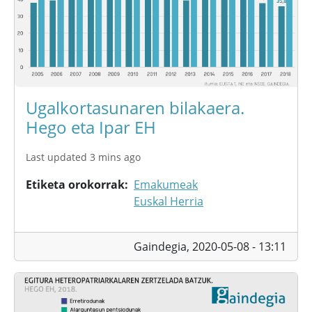
Ugalkortasunaren bilakaera.
Hego eta Ipar EH
Last updated 3 mins ago
Etiketa orokorrak
Emakumeak
Euskal Herria
Gaindegia,
2020-05-08 - 13:11