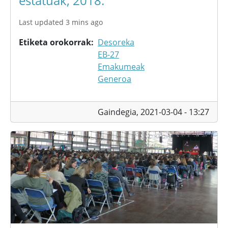
estatuak, 2018.
Last updated 3 mins ago
Etiketa orokorrak
Desoreka
EB-27
Emakumeak
Generoa
Gaindegia,
2021-03-04 - 13:27