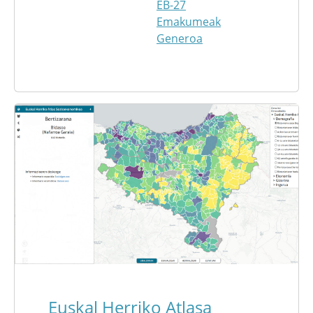
EB-27
Emakumeak
Generoa
Euskal Herriko Atlasa