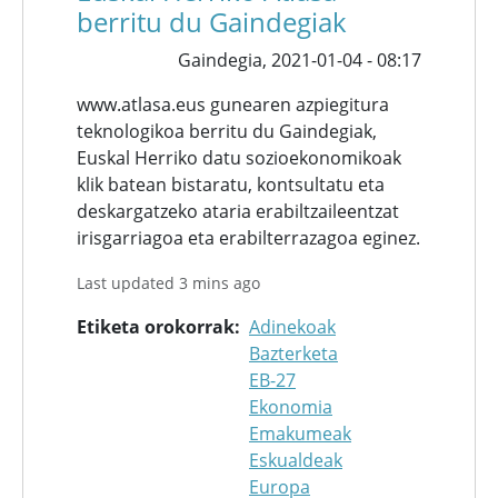
berritu du Gaindegiak
Gaindegia,
2021-01-04 - 08:17
www.atlasa.eus gunearen azpiegitura
teknologikoa berritu du Gaindegiak,
Euskal Herriko datu sozioekonomikoak
klik batean bistaratu, kontsultatu eta
deskargatzeko ataria erabiltzaileentzat
irisgarriagoa eta erabilterrazagoa eginez.
Last updated 3 mins ago
Etiketa orokorrak
Adinekoak
Bazterketa
EB-27
Ekonomia
Emakumeak
Eskualdeak
Europa