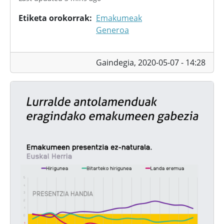
Etiketa orokorrak
Emakumeak
Generoa
Gaindegia,
2020-05-07 - 14:28