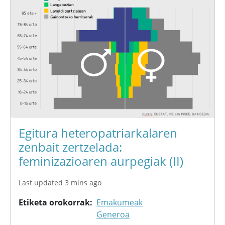
Egitura heteropatriarkalaren
zenbait zertzelada:
feminizazioaren aurpegiak (II)
Last updated 3 mins ago
Etiketa orokorrak
Emakumeak
Generoa