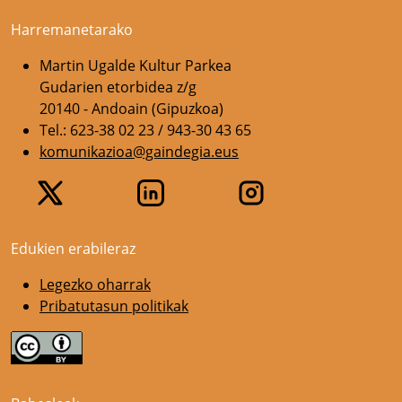
Harremanetarako
Martin Ugalde Kultur Parkea
Gudarien etorbidea z/g
20140 - Andoain (Gipuzkoa)
Tel.: 623-38 02 23 / 943-30 43 65
komunikazioa@gaindegia.eus
Edukien erabileraz
Legezko oharrak
Pribatutasun politikak