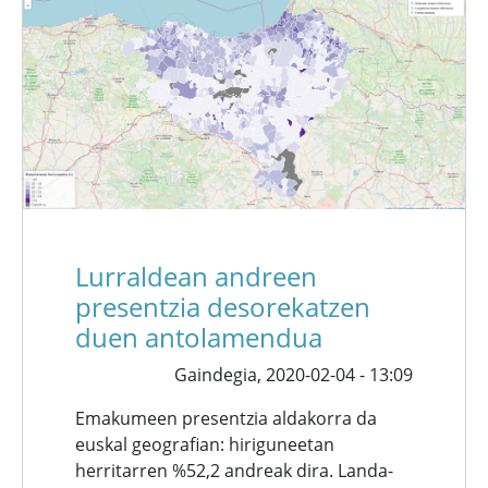
Lurraldean andreen
presentzia desorekatzen
duen antolamendua
Gaindegia,
2020-02-04 - 13:09
Emakumeen presentzia aldakorra da
euskal geografian: hiriguneetan
herritarren %52,2 andreak dira. Landa-