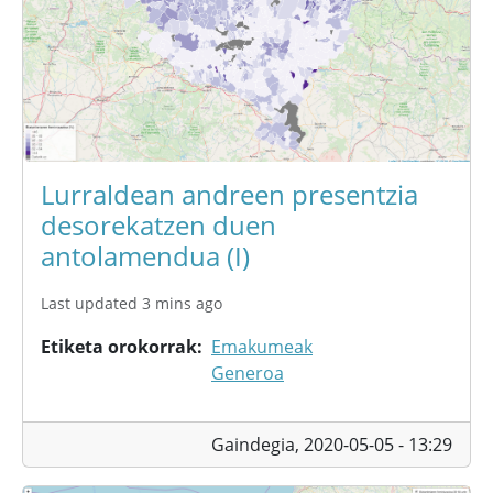
Lurraldean andreen presentzia
desorekatzen duen
antolamendua (I)
Last updated 3 mins ago
Etiketa orokorrak
Emakumeak
Generoa
Gaindegia,
2020-05-05 - 13:29