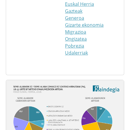
Euskal Herria
Gazteak
Generoa
Gizarte ekonomia
Migrazioa
Ongizatea
Pobrezia
Udalerriak