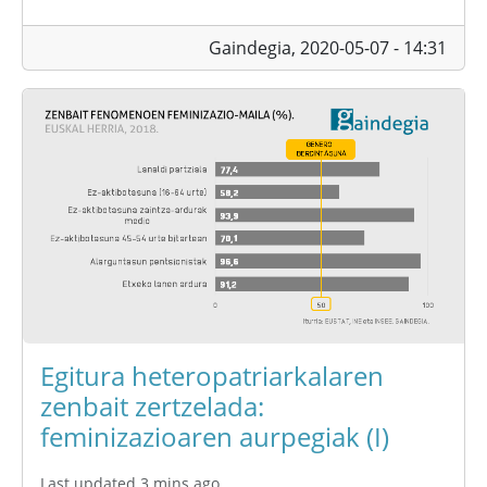
Gaindegia,
2020-05-07 - 14:31
Egitura heteropatriarkalaren
zenbait zertzelada:
feminizazioaren aurpegiak (I)
Last updated 3 mins ago