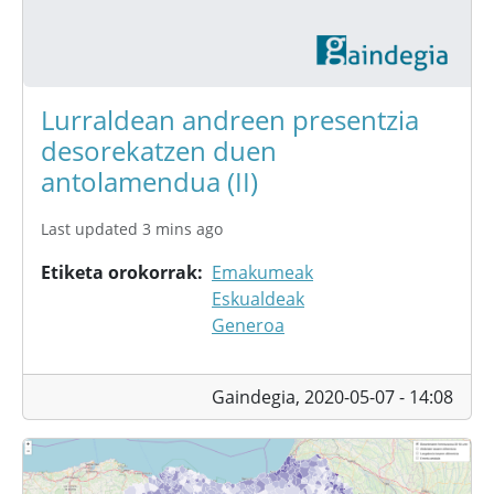
Lurraldean andreen presentzia
desorekatzen duen
antolamendua (II)
Last updated 3 mins ago
Etiketa orokorrak
Emakumeak
Eskualdeak
Generoa
Gaindegia,
2020-05-07 - 14:08