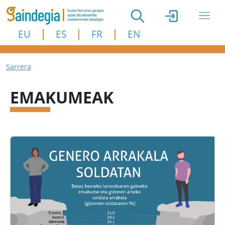
Skip to main content
EU
ES
FR
EN
Breadcrumb
Sarrera
EMAKUMEAK