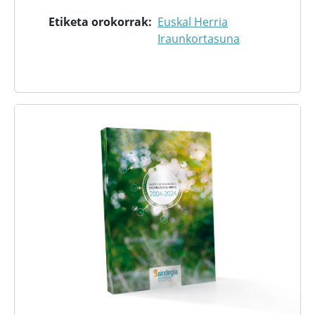
Etiketa orokorrak
Euskal Herria
Iraunkortasuna