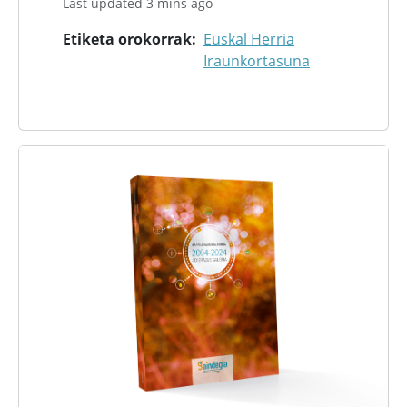
Last updated 3 mins ago
Etiketa orokorrak
Euskal Herria
Iraunkortasuna