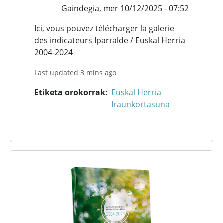
Gaindegia,
mer 10/12/2025 - 07:52
Ici, vous pouvez télécharger la galerie
des indicateurs Iparralde / Euskal Herria
2004-2024
Last updated 3 mins ago
Etiketa orokorrak
Euskal Herria
Iraunkortasuna