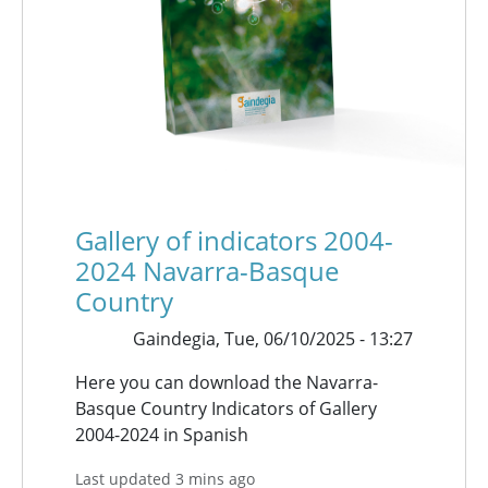
Gallery of indicators 2004-
2024 Navarra-Basque
Country
Gaindegia,
Tue, 06/10/2025 - 13:27
Here you can download the Navarra-
Basque Country Indicators of Gallery
2004-2024 in Spanish
Last updated 3 mins ago