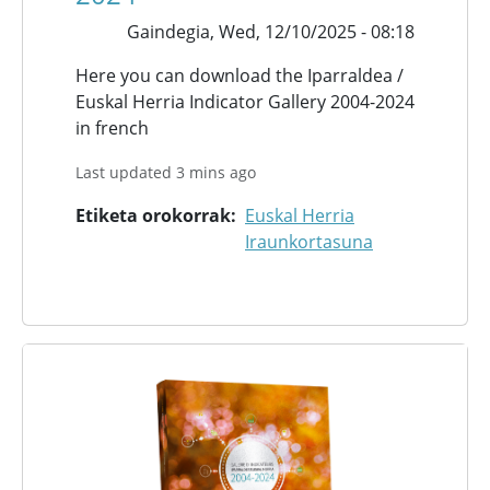
Gaindegia,
Wed, 12/10/2025 - 08:18
Here you can download the Iparraldea /
Euskal Herria Indicator Gallery 2004-2024
in french
Last updated 3 mins ago
Etiketa orokorrak
Euskal Herria
Iraunkortasuna