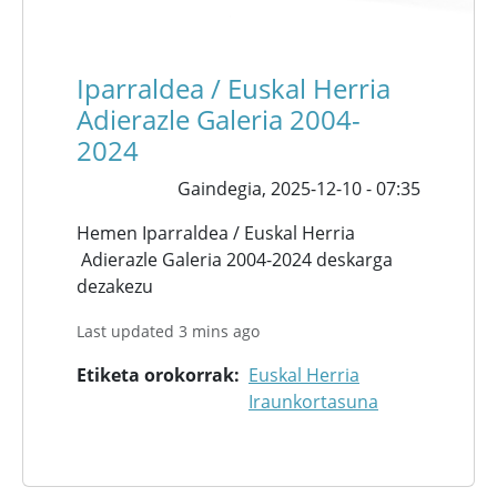
Iparraldea / Euskal Herria
Adierazle Galeria 2004-
2024
Gaindegia,
2025-12-10 - 07:35
Hemen Iparraldea / Euskal Herria
Adierazle Galeria 2004-2024 deskarga
dezakezu
Last updated 3 mins ago
Etiketa orokorrak
Euskal Herria
Iraunkortasuna