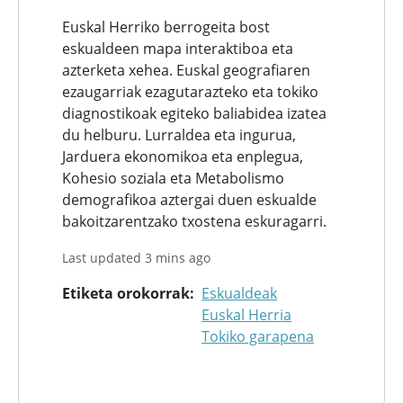
Euskal Herriko berrogeita bost
eskualdeen mapa interaktiboa eta
azterketa xehea. Euskal geografiaren
ezaugarriak ezagutarazteko eta tokiko
diagnostikoak egiteko baliabidea izatea
du helburu. Lurraldea eta ingurua,
Jarduera ekonomikoa eta enplegua,
Kohesio soziala eta Metabolismo
demografikoa aztergai duen eskualde
bakoitzarentzako txostena eskuragarri.
Last updated 3 mins ago
Etiketa orokorrak
Eskualdeak
Euskal Herria
Tokiko garapena