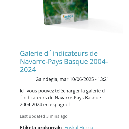
Galerie d´indicateurs de
Navarre-Pays Basque 2004-
2024
Gaindegia,
mar 10/06/2025 - 13:21
Ici, vous pouvez télécharger la galerie d
´indicateurs de Navarre-Pays Basque
2004-2024 en espagnol
Last updated 3 mins ago
Etiketa orokorrak
Euskal Herria