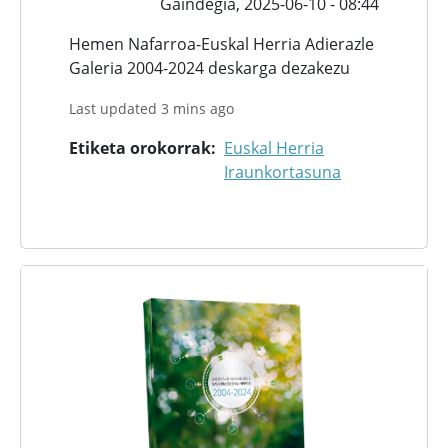
Gaindegia,
2025-06-10 - 08:44
Hemen Nafarroa-Euskal Herria Adierazle
Galeria 2004-2024 deskarga dezakezu
Last updated 3 mins ago
Etiketa orokorrak
Euskal Herria
Iraunkortasuna