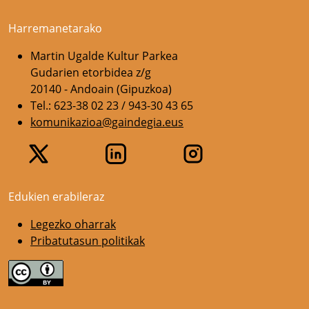
Harremanetarako
Martin Ugalde Kultur Parkea
Gudarien etorbidea z/g
20140 - Andoain (Gipuzkoa)
Tel.: 623-38 02 23 / 943-30 43 65
komunikazioa@gaindegia.eus
Edukien erabileraz
Legezko oharrak
Pribatutasun politikak