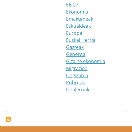
EB-27
Ekonomia
Emakumeak
Eskualdeak
Europa
Euskal Herria
Gazteak
Generoa
Gizarte ekonomia
Migrazioa
Ongizatea
Pobrezia
Udalerriak