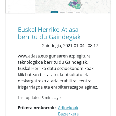
Euskal Herriko Atlasa
berritu du Gaindegiak
Gaindegia,
2021-01-04 - 08:17
www.atlasa.eus gunearen azpiegitura
teknologikoa berritu du Gaindegiak,
Euskal Herriko datu sozioekonomikoak
klik batean bistaratu, kontsultatu eta
deskargatzeko ataria erabiltzaileentzat
irisgarriagoa eta erabilterrazagoa eginez.
Last updated 3 mins ago
Etiketa orokorrak
Adinekoak
Bazterketa