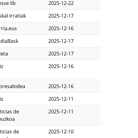
sse lib
2025-12-22
kal Irratiak
2025-12-17
rria.eus
2025-12-16
diaBask
2025-12-17
zeta
2025-12-17
iz
2025-12-16
presabidea
2025-12-16
iz
2025-12-11
ticias de
2025-12-11
puzkoa
ticias de
2025-12-10