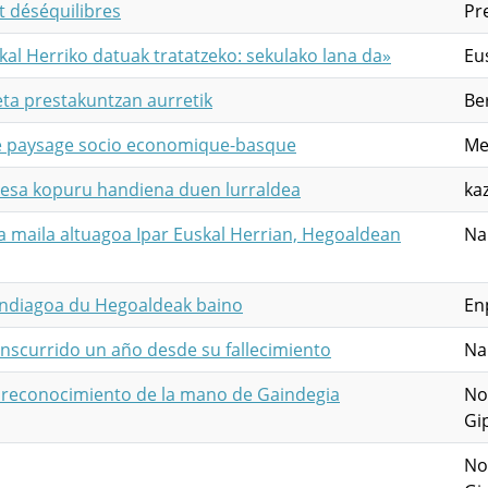
 déséquilibres
Pre
al Herriko datuak tratatzeko: sekulako lana da»
Eus
eta prestakuntzan aurretik
Be
 le paysage socio economique-basque
Me
presa kopuru handiena duen lurraldea
ka
a maila altuagoa Ipar Euskal Herrian, Hegoaldean
Na
handiagoa du Hegoaldeak baino
En
nscurrido un año desde su fallecimiento
Na
n reconocimiento de la mano de Gaindegia
No
Gi
No