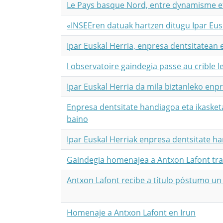
Le Pays basque Nord, entre dynamisme et
«INSEEren datuak hartzen ditugu Ipar Eusk
Ipar Euskal Herria, enpresa dentsitatean 
l observatoire gaindegia passe au crible
Ipar Euskal Herria da mila biztanleko en
Enpresa dentsitate handiagoa eta ikasket
baino
Ipar Euskal Herriak enpresa dentsitate 
Gaindegia homenajea a Antxon Lafont tra
Antxon Lafont recibe a título póstumo u
Homenaje a Antxon Lafont en Irun