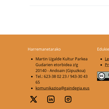
Pagination
Harremanetarako
Edukie
Martin Ugalde Kultur Parkea
Le
Gudarien etorbidea z/g
Pr
20140 - Andoain (Gipuzkoa)
Tel.: 623-38 02 23 / 943-30 43
65
komunikazioa@gaindegia.eus