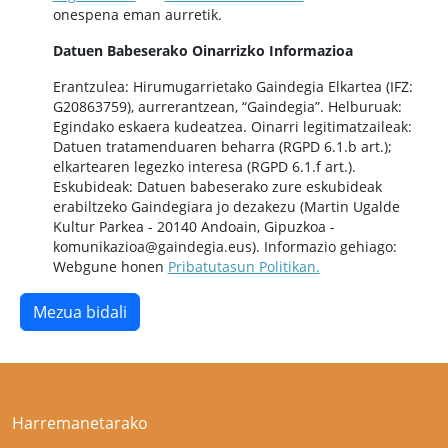
onespena eman aurretik.
Datuen Babeserako Oinarrizko Informazioa
Erantzulea: Hirumugarrietako Gaindegia Elkartea (IFZ:
G20863759), aurrerantzean, “Gaindegia”. Helburuak:
Egindako eskaera kudeatzea. Oinarri legitimatzaileak:
Datuen tratamenduaren beharra (RGPD 6.1.b art.);
elkartearen legezko interesa (RGPD 6.1.f art.).
Eskubideak: Datuen babeserako zure eskubideak
erabiltzeko Gaindegiara jo dezakezu (Martin Ugalde
Kultur Parkea - 20140 Andoain, Gipuzkoa -
komunikazioa@gaindegia.eus). Informazio gehiago:
Webgune honen
Pribatutasun Politikan.
Harremanetarako