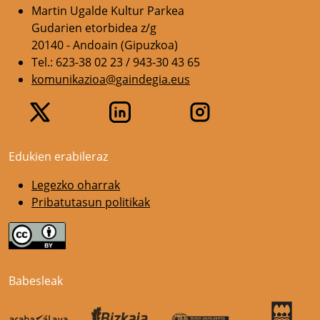
Martin Ugalde Kultur Parkea
Gudarien etorbidea z/g
20140 - Andoain (Gipuzkoa)
Tel.: 623-38 02 23 / 943-30 43 65
komunikazioa@gaindegia.eus
Edukien erabileraz
Legezko oharrak
Pribatutasun politikak
Babesleak