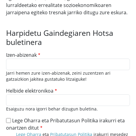
lurraldeetako errealitate sozioekonomikoaren
jarraipena egiteko tresnak jarriko ditugu zure eskura.
Harpidetu Gaindegiaren Hotsa
buletinera
Izen-abizenak
Jarri hemen zure izen-abizenak, zeini zuzentzen ari
gatzaizkion jakitea gustatuko litzaiguke!
Helbide elektronikoa
Esaiguzu nora igorri behar dizugun buletina.
Lege Oharra eta Pribatutasun Politika irakurri eta
onartzen ditut
Lege Oharra
eta
Pribatutasun Politika
irakurri mesedez