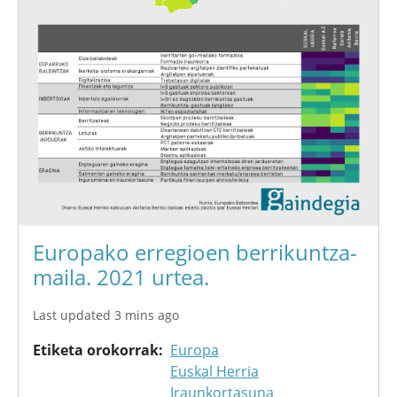
Europako erregioen berrikuntza-
maila. 2021 urtea.
Last updated 3 mins ago
Etiketa orokorrak
Europa
Euskal Herria
Iraunkortasuna