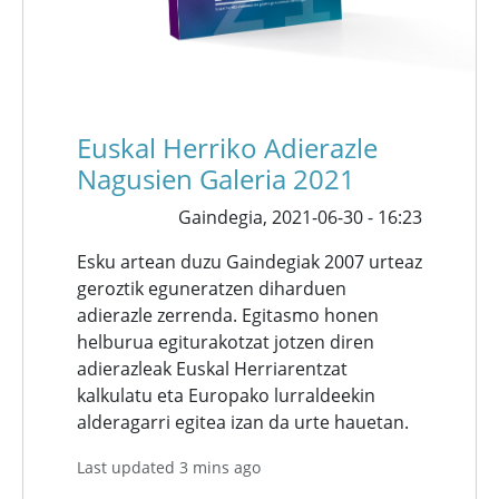
Euskal Herriko Adierazle
Nagusien Galeria 2021
Gaindegia,
2021-06-30 - 16:23
Esku artean duzu Gaindegiak 2007 urteaz
geroztik eguneratzen diharduen
adierazle zerrenda. Egitasmo honen
helburua egiturakotzat jotzen diren
adierazleak Euskal Herriarentzat
kalkulatu eta Europako lurraldeekin
alderagarri egitea izan da urte hauetan.
Last updated 3 mins ago