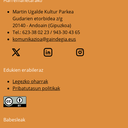
Harremanetarako
Martin Ugalde Kultur Parkea
Gudarien etorbidea z/g
20140 - Andoain (Gipuzkoa)
Tel.: 623-38 02 23 / 943-30 43 65
komunikazioa@gaindegia.eus
Edukien erabileraz
Legezko oharrak
Pribatutasun politikak
Babesleak