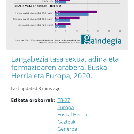
Langabezia tasa sexua, adina eta
formazioaren arabera. Euskal
Herria eta Europa, 2020.
Last updated 3 mins ago
Etiketa orokorrak
EB-27
Europa
Euskal Herria
Gazteak
Generoa