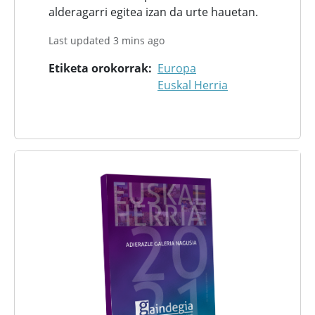
alderagarri egitea izan da urte hauetan.
Last updated 3 mins ago
Etiketa orokorrak
Europa
Euskal Herria