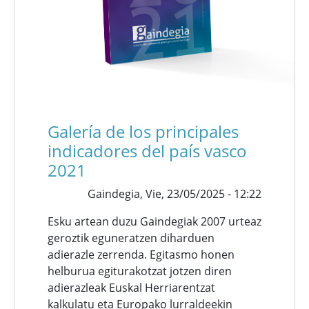
Galería de los principales
indicadores del país vasco
2021
Gaindegia,
Vie, 23/05/2025 - 12:22
Esku artean duzu Gaindegiak 2007 urteaz
geroztik eguneratzen diharduen
adierazle zerrenda. Egitasmo honen
helburua egiturakotzat jotzen diren
adierazleak Euskal Herriarentzat
kalkulatu eta Europako lurraldeekin