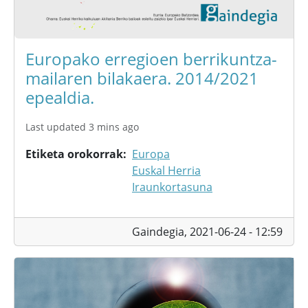
Europako erregioen berrikuntza-
mailaren bilakaera. 2014/2021
epealdia.
Last updated 3 mins ago
Etiketa orokorrak
Europa
Euskal Herria
Iraunkortasuna
Gaindegia,
2021-06-24 - 12:59