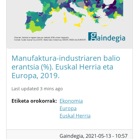
Manufaktura-industriaren balio
erantsia (%). Euskal Herria eta
Europa, 2019.
Last updated 3 mins ago
Etiketa orokorrak
Ekonomia
Europa
Euskal Herria
Gaindegia,
2021-05-13 - 10:57