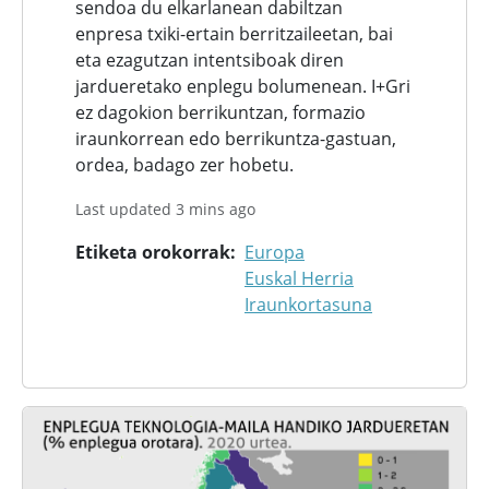
sendoa du elkarlanean dabiltzan
enpresa txiki-ertain berritzaileetan, bai
eta ezagutzan intentsiboak diren
jardueretako enplegu bolumenean. I+Gri
ez dagokion berrikuntzan, formazio
iraunkorrean edo berrikuntza-gastuan,
ordea, badago zer hobetu.
Last updated 3 mins ago
Etiketa orokorrak
Europa
Euskal Herria
Iraunkortasuna