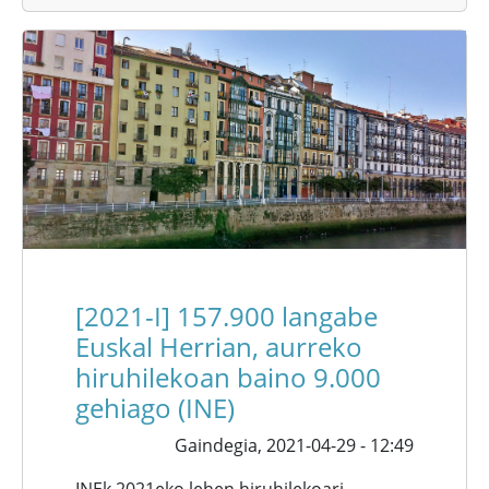
[2021-I] 157.900 langabe
Euskal Herrian, aurreko
hiruhilekoan baino 9.000
gehiago (INE)
Gaindegia,
2021-04-29 - 12:49
INEk 2021eko lehen hiruhilekoari