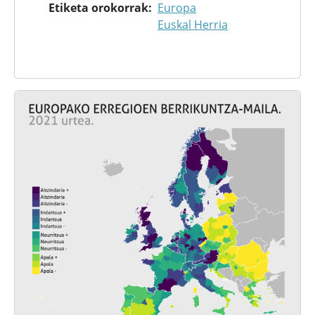
Etiketa orokorrak
Europa
Euskal Herria