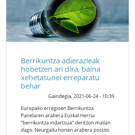
Berrikuntza adierazleak
hobetzen ari dira, baina
xehetasunei erreparatu
behar
Gaindegia,
2021-06-24 - 10:39
Europako erregioen Berrikuntza
Panelaren arabera Euskal Herria
“berrikuntza indartsua” deritzon mailan
dago. Neurgailu honen arabera posizio