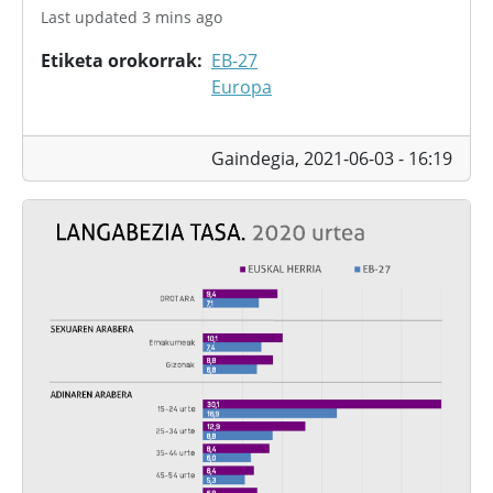
Last updated 3 mins ago
Etiketa orokorrak
EB-27
Europa
Gaindegia,
2021-06-03 - 16:19