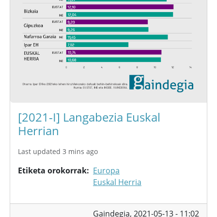
[2021-I] Langabezia Euskal
Herrian
Last updated 3 mins ago
Etiketa orokorrak
Europa
Euskal Herria
Gaindegia,
2021-05-13 - 11:02