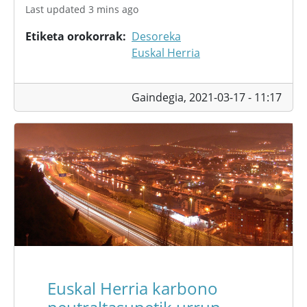
Last updated 3 mins ago
Etiketa orokorrak
Desoreka
Euskal Herria
Gaindegia,
2021-03-17 - 11:17
Euskal Herria karbono