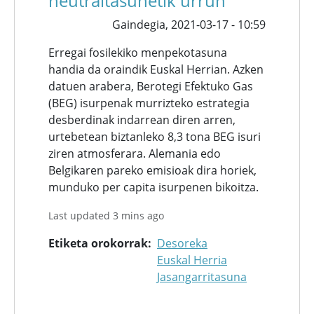
neutraltasunetik urrun
Gaindegia,
2021-03-17 - 10:59
Erregai fosilekiko menpekotasuna
handia da oraindik Euskal Herrian. Azken
datuen arabera, Berotegi Efektuko Gas
(BEG) isurpenak murrizteko estrategia
desberdinak indarrean diren arren,
urtebetean biztanleko 8,3 tona BEG isuri
ziren atmosferara. Alemania edo
Belgikaren pareko emisioak dira horiek,
munduko per capita isurpenen bikoitza.
Last updated 3 mins ago
Etiketa orokorrak
Desoreka
Euskal Herria
Jasangarritasuna