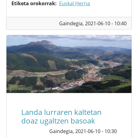
Etiketa orokorrak
Euskal Herria
Gaindegia,
2021-06-10 - 10:40
Landa lurraren kaltetan
doaz ugaltzen basoak
Gaindegia,
2021-06-10 - 10:30