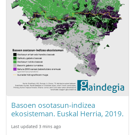
Basoen osotasun-indizea
ekosisteman. Euskal Herria, 2019.
Last updated 3 mins ago