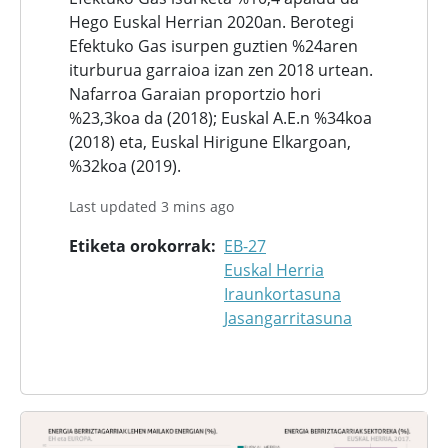
Hego Euskal Herrian 2020an. Berotegi
Efektuko Gas isurpen guztien %24aren
iturburua garraioa izan zen 2018 urtean.
Nafarroa Garaian proportzio hori
%23,3koa da (2018); Euskal A.E.n %34koa
(2018) eta, Euskal Hirigune Elkargoan,
%32koa (2019).
Last updated 3 mins ago
Etiketa orokorrak
EB-27
Euskal Herria
Iraunkortasuna
Jasangarritasuna