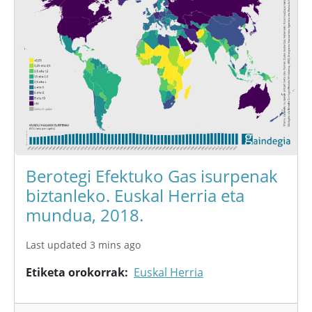
Berotegi Efektuko Gas isurpenak
biztanleko. Euskal Herria eta
mundua, 2018.
Last updated 3 mins ago
Etiketa orokorrak
Euskal Herria