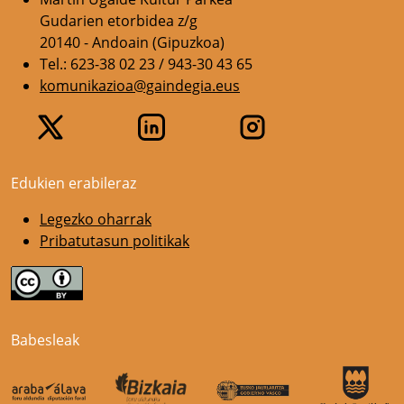
Gudarien etorbidea z/g
20140 - Andoain (Gipuzkoa)
Tel.: 623-38 02 23 / 943-30 43 65
komunikazioa@gaindegia.eus
Edukien erabileraz
Legezko oharrak
Pribatutasun politikak
Babesleak