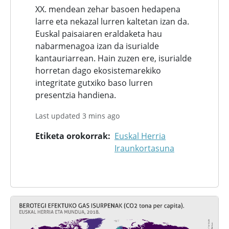
XX. mendean zehar basoen hedapena
larre eta nekazal lurren kaltetan izan da.
Euskal paisaiaren eraldaketa hau
nabarmenagoa izan da isurialde
kantauriarrean. Hain zuzen ere, isurialde
horretan dago ekosistemarekiko
integritate gutxiko baso lurren
presentzia handiena.
Last updated 3 mins ago
Etiketa orokorrak
Euskal Herria
Iraunkortasuna