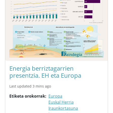
Energia berriztagarrien
presentzia. EH eta Europa
Last updated 3 mins ago
Etiketa orokorrak
Europa
Euskal Herria
Iraunkortasuna