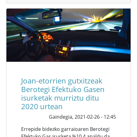
Joan-etorrien gutxitzeak
Berotegi Efektuko Gasen
isurketak murriztu ditu
2020 urtean
Gaindegia,
2021-02-26 - 12:45
Errepide bidezko garraioaren Berotegi
Efektuko Gas isurketa %10,4 apaldu da