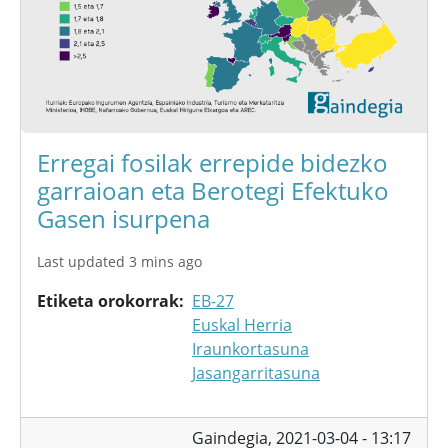
Erregai fosilak errepide bidezko
garraioan eta Berotegi Efektuko
Gasen isurpena
Last updated 3 mins ago
Etiketa orokorrak
EB-27
Euskal Herria
Iraunkortasuna
Jasangarritasuna
Gaindegia,
2021-03-04 - 13:17