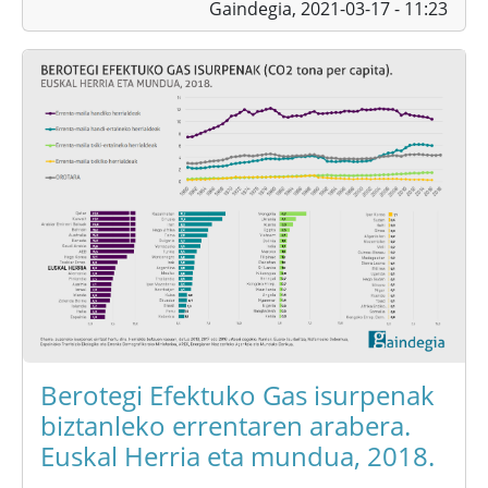
Gaindegia,
2021-03-17 - 11:23
Berotegi Efektuko Gas isurpenak
biztanleko errentaren arabera.
Euskal Herria eta mundua, 2018.