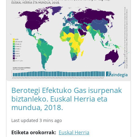
Berotegi Efektuko Gas isurpenak
biztanleko. Euskal Herria eta
mundua, 2018.
Last updated 3 mins ago
Etiketa orokorrak
Euskal Herria