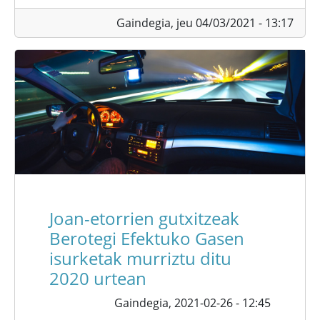
Gaindegia,
jeu 04/03/2021 - 13:17
Joan-etorrien gutxitzeak
Berotegi Efektuko Gasen
isurketak murriztu ditu
2020 urtean
Gaindegia,
2021-02-26 - 12:45