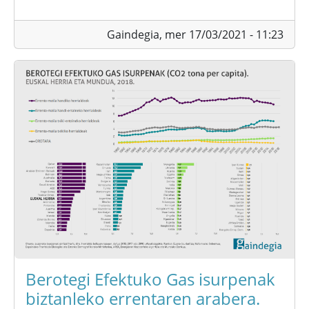
Gaindegia,
mer 17/03/2021 - 11:23
Berotegi Efektuko Gas isurpenak
biztanleko errentaren arabera.