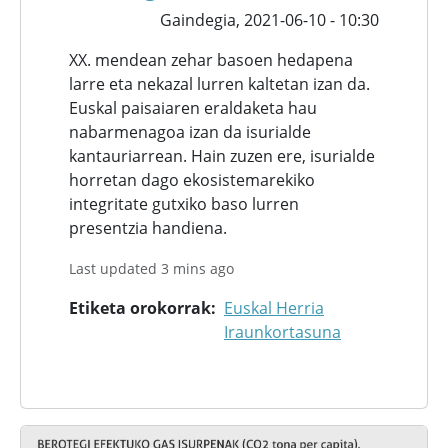
Gaindegia,
2021-06-10 - 10:30
XX. mendean zehar basoen hedapena
larre eta nekazal lurren kaltetan izan da.
Euskal paisaiaren eraldaketa hau
nabarmenagoa izan da isurialde
kantauriarrean. Hain zuzen ere, isurialde
horretan dago ekosistemarekiko
integritate gutxiko baso lurren
presentzia handiena.
Last updated 3 mins ago
Etiketa orokorrak
Euskal Herria
Iraunkortasuna