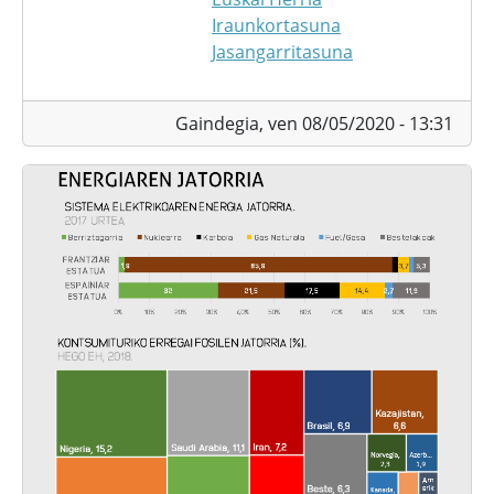
Iraunkortasuna
Jasangarritasuna
Gaindegia,
ven 08/05/2020 - 13:31