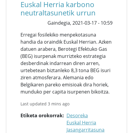
Euskal Herria karbono
neutraltasunetik urrun
Gaindegia,
2021-03-17 - 10:59
Erregai fosilekiko menpekotasuna
handia da oraindik Euskal Herrian. Azken
datuen arabera, Berotegi Efektuko Gas
(BEG) isurpenak murrizteko estrategia
desberdinak indarrean diren arren,
urtebetean biztanleko 8,3 tona BEG isuri
ziren atmosferara. Alemania edo
Belgikaren pareko emisioak dira horiek,
munduko per capita isurpenen bikoitza.
Last updated 3 mins ago
Etiketa orokorrak
Desoreka
Euskal Herria
Jasangarritasuna