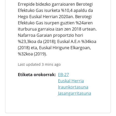
Errepide bidezko garraioaren Berotegi
Efektuko Gas isurketa %10,4 apaldu da
Hego Euskal Herrian 2020an. Berotegi
Efektuko Gas isurpen guztien %24aren
iturburua garraioa izan zen 2018 urtean.
Nafarroa Garaian proportzio hori
%23,3koa da (2018); Euskal A.E.n %34koa
(2018) eta, Euskal Hirigune Elkargoan,
%32koa (2019).
Last updated 3 mins ago
Etiketa orokorrak
EB-27
Euskal Herria
Iraunkortasuna
Jasangarritasuna