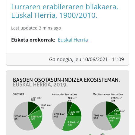
Lurraren erabileraren bilakaera.
Euskal Herria, 1900/2010.
Last updated 3 mins ago
Etiketa orokorrak
Euskal Herria
Gaindegia,
jeu 10/06/2021 - 11:09