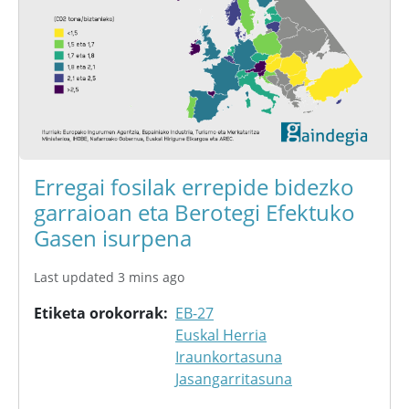
Erregai fosilak errepide bidezko
garraioan eta Berotegi Efektuko
Gasen isurpena
Last updated 3 mins ago
Etiketa orokorrak
EB-27
Euskal Herria
Iraunkortasuna
Jasangarritasuna