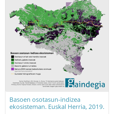
Basoen osotasun-indizea
ekosisteman. Euskal Herria, 2019.