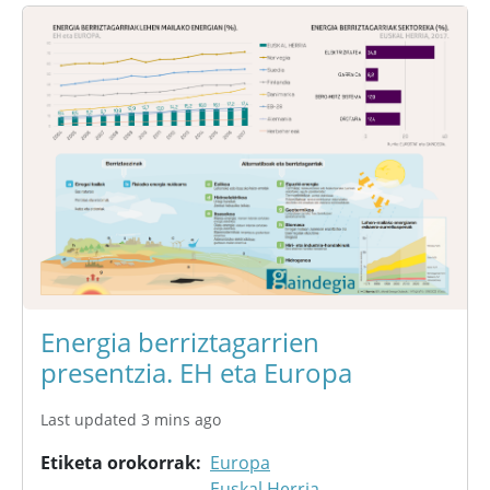
Energia berriztagarrien
presentzia. EH eta Europa
Last updated 3 mins ago
Etiketa orokorrak
Europa
Euskal Herria