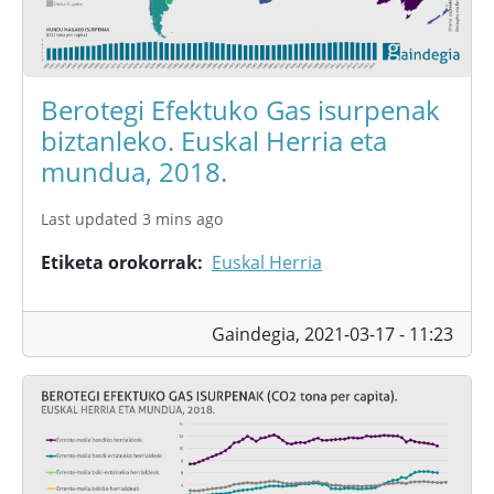
Berotegi Efektuko Gas isurpenak
biztanleko. Euskal Herria eta
mundua, 2018.
Last updated 3 mins ago
Etiketa orokorrak
Euskal Herria
Gaindegia,
2021-03-17 - 11:23