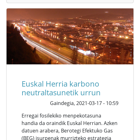
Euskal Herria karbono
neutraltasunetik urrun
Gaindegia,
2021-03-17 - 10:59
Erregai fosilekiko menpekotasuna
handia da oraindik Euskal Herrian. Azken
datuen arabera, Berotegi Efektuko Gas
(BEG) isurpenak murrizteko estrategia