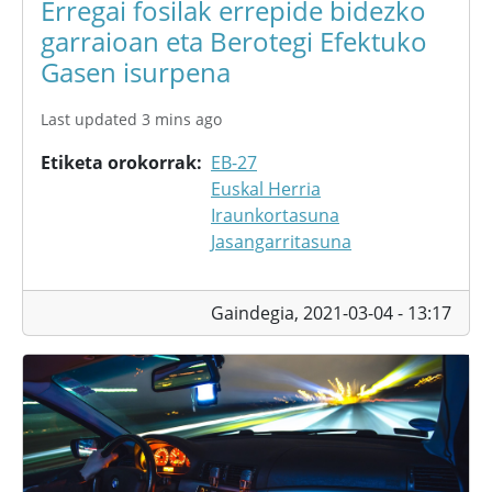
Erregai fosilak errepide bidezko
garraioan eta Berotegi Efektuko
Gasen isurpena
Last updated 3 mins ago
Etiketa orokorrak
EB-27
Euskal Herria
Iraunkortasuna
Jasangarritasuna
Gaindegia,
2021-03-04 - 13:17