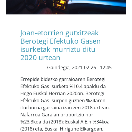
Joan-etorrien gutxitzeak
Berotegi Efektuko Gasen
isurketak murriztu ditu
2020 urtean
Gaindegia,
2021-02-26 - 12:45
Errepide bidezko garraioaren Berotegi
Efektuko Gas isurketa %10,4 apaldu da
Hego Euskal Herrian 2020an. Berotegi
Efektuko Gas isurpen guztien %24aren
iturburua garraioa izan zen 2018 urtean.
Nafarroa Garaian proportzio hori
%23,3koa da (2018); Euskal A.E.n %34koa
(2018) eta, Euskal Hirigune Elkargoan,