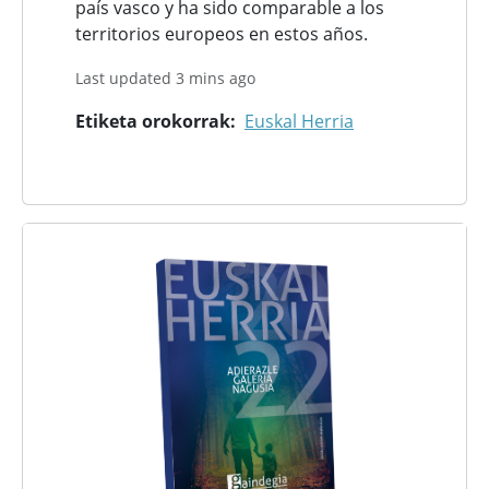
país vasco y ha sido comparable a los
territorios europeos en estos años.
Last updated 3 mins ago
Etiketa orokorrak
Euskal Herria