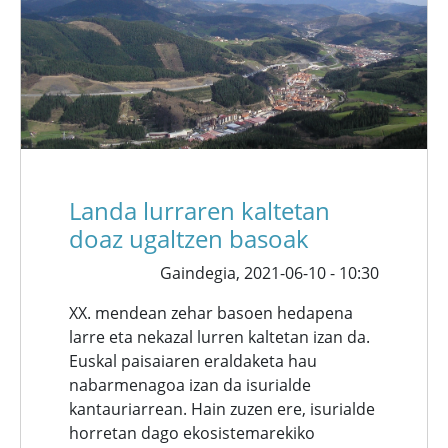
Landa lurraren kaltetan
doaz ugaltzen basoak
Gaindegia,
2021-06-10 - 10:30
XX. mendean zehar basoen hedapena
larre eta nekazal lurren kaltetan izan da.
Euskal paisaiaren eraldaketa hau
nabarmenagoa izan da isurialde
kantauriarrean. Hain zuzen ere, isurialde
horretan dago ekosistemarekiko