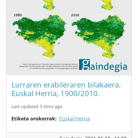
Lurraren erabileraren bilakaera.
Euskal Herria, 1900/2010.
Last updated 3 mins ago
Etiketa orokorrak
Euskal Herria