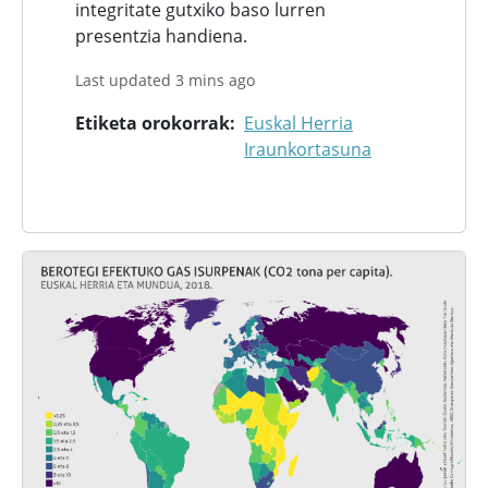
integritate gutxiko baso lurren
presentzia handiena.
Last updated 3 mins ago
Etiketa orokorrak
Euskal Herria
Iraunkortasuna