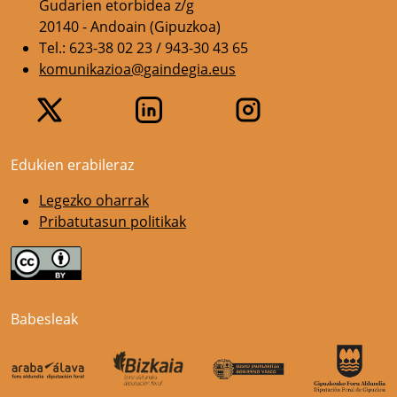
Gudarien etorbidea z/g
20140 - Andoain (Gipuzkoa)
Tel.: 623-38 02 23 / 943-30 43 65
komunikazioa@gaindegia.eus
Edukien erabileraz
Legezko oharrak
Pribatutasun politikak
Babesleak