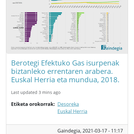
Berotegi Efektuko Gas isurpenak
biztanleko errentaren arabera.
Euskal Herria eta mundua, 2018.
Last updated 3 mins ago
Etiketa orokorrak
Desoreka
Euskal Herria
Gaindegia,
2021-03-17 - 11:17