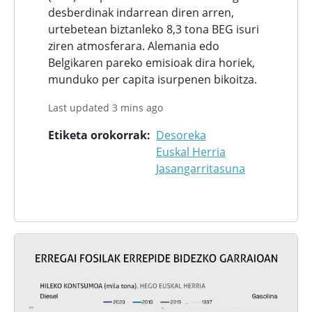
desberdinak indarrean diren arren,
urtebetean biztanleko 8,3 tona BEG isuri
ziren atmosferara. Alemania edo
Belgikaren pareko emisioak dira horiek,
munduko per capita isurpenen bikoitza.
Last updated 3 mins ago
Etiketa orokorrak
Desoreka
Euskal Herria
Jasangarritasuna