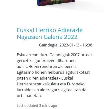
Euskal Herriko Adierazle
Nagusien Galeria 2022
Gaindegia,
2023-01-13 - 16:38
Esku artean duzu Gaindegiak 2007 urteaz
geroztik eguneratzen diharduen
adierazle zerrendaren ale berria.
Egitasmo honen helburua egiturakotzat
jotzen diren adierazleak Euskal
Herriarentzat kalkulatu eta Europako
lurraldeekin alderagarri egitea izan da
urte hauetan.
Last updated 3 mins ago