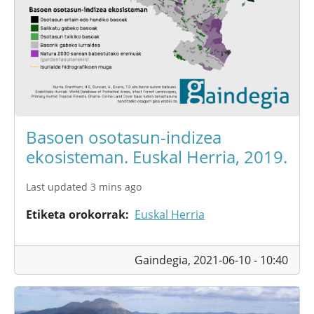
Basoen osotasun-indizea
ekosisteman. Euskal Herria, 2019.
Last updated 3 mins ago
Etiketa orokorrak
Euskal Herria
Gaindegia,
2021-06-10 - 10:40