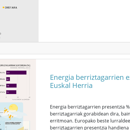
Energia berriztagarrien 
Euskal Herria
Energia berriztagarrien presentzia %
berriztagarriak gorabidean dira, ba
erritmoan. Europako beste lurraldeet
berriztagarrien presentzia handien