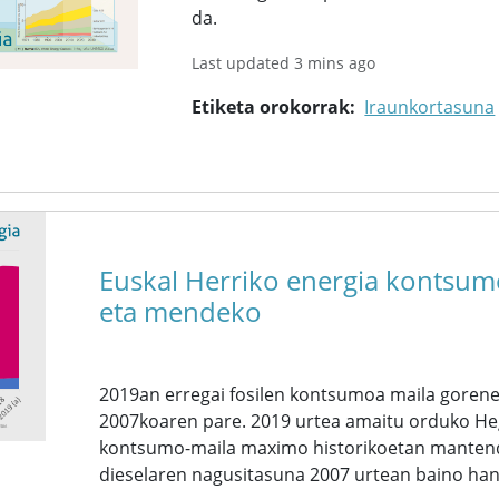
da.
Last updated 3 mins ago
Etiketa orokorrak
Iraunkortasuna
Euskal Herriko energia kontsumo
eta mendeko
2019an erregai fosilen kontsumoa maila goren
2007koaren pare. 2019 urtea amaitu orduko Heg
kontsumo-maila maximo historikoetan mantend
dieselaren nagusitasuna 2007 urtean baino han