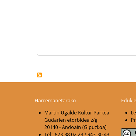
Pagination
Harremanetarako
Edukie
Martin Ugalde Kultur Parkea
Le
Gudarien etorbidea z/g
Pr
20140 - Andoain (Gipuzkoa)
Tel.: 623-38 02 23 / 943-30 43