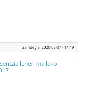
Gaindegia,
2020-05-07 - 14:49
esentzia lehen mailako
2017