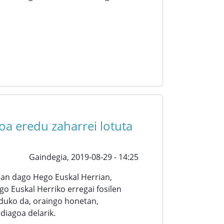
a eredu zaharrei lotuta
Gaindegia,
2019-08-29 - 14:25
ean dago Hego Euskal Herrian,
o Euskal Herriko erregai fosilen
uko da, oraingo honetan,
diagoa delarik.