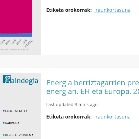
Etiketa orokorrak
Iraunkortasuna
Energia berriztagarrien pr
energian. EH eta Europa, 
Last updated 3 mins ago
Etiketa orokorrak
Iraunkortasuna