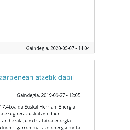
Gaindegia,
2020-05-07 - 14:04
ezarpenean atzetik dabil
Gaindegia,
2019-09-27 - 12:05
17,4koa da Euskal Herrian. Energia
ina ez egoerak eskatzen duen
an bezala, elektrizitatea energia
a duen bigarren mailako energia mota