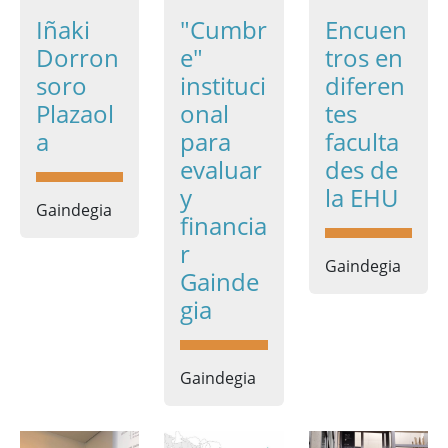
Iñaki
"Cumbr
Encuen
Dorron
e"
tros en
soro
instituci
diferen
Plazaol
onal
tes
a
para
faculta
evaluar
des de
y
la EHU
Gaindegia
financia
r
Gaindegia
Gainde
gia
Gaindegia