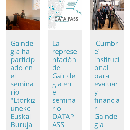
Gainde
La
'Cumbr
gia ha
represe
e'
particip
ntación
instituci
ado en
de
onal
el
Gainde
para
semina
gia en
evaluar
rio
el
y
"Etorkiz
semina
financia
uneko
rio
r
Euskal
DATAP
Gainde
Buruja
ASS
gia