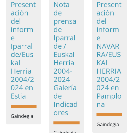
Present
Nota
Present
ación
de
ación
del
prensa
del
inform
de
inform
e
Iparral
e
Iparral
de /
NAVAR
de/Eus
Euskal
RA/EUS
kal
Herria
KAL
Herria
2004-
HERRIA
2004/2
2024
2004/2
024 en
Galería
024 en
Estia
de
Pamplo
Indicad
na
ores
Gaindegia
Gaindegia
Gaindegia