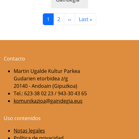
Paginación
Página actual
Página
Siguiente página
Última página
1
2
››
Last »
Contacto
Martin Ugalde Kultur Parkea
Gudarien etorbidea z/g
20140 - Andoain (Gipuzkoa)
Tel.: 623-38 02 23 / 943-30 43 65
komunikazioa@gaindegia.eus
Uso contenidos
Notas legales
Política de privacidad