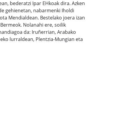
n, bederatzi Ipar EHkoak dira. Azken
e gehienetan, nabarmenki Iholdi
ota Mendialdean. Bestelako joera izan
-Bermeok. Nolanahi ere, soilik
handiagoa da: Iruñerrian, Arabako
eko lurraldean, Plentzia-Mungian eta