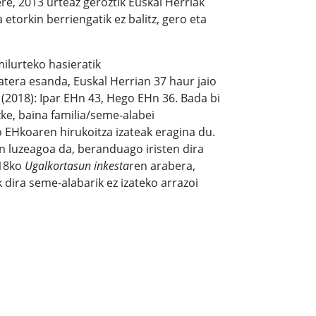
ere, 2013 urteaz geroztik Euskal Herriak
torkin berriengatik ez balitz, gero eta
milurteko hasieratik
batera esanda, Euskal Herrian 37 haur jaio
(2018): Ipar EHn 43, Hego EHn 36. Bada bi
zke, baina familia/seme-alabei
 EHkoaren hirukoitza izateak eragina du.
 luzeagoa da, beranduago iristen dira
018ko
Ugalkortasun inkesta
ren arabera,
ira seme-alabarik ez izateko arrazoi