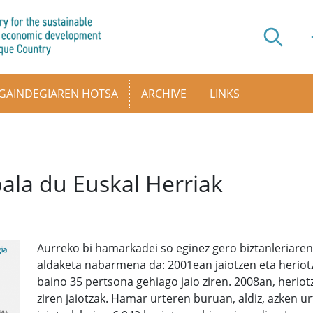
GAINDEGIAREN HOTSA
ARCHIVE
LINKS
ala du Euskal Herriak
Aurreko bi hamarkadei so eginez gero biztanleriaren
aldaketa nabarmena da: 2001ean jaiotzen eta heriotze
baino 35 pertsona gehiago jaio ziren. 2008an, heriotz
ziren jaiotzak. Hamar urteren buruan, aldiz, azken u