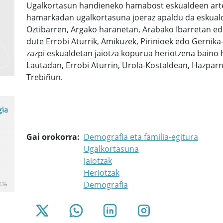
Ugalkortasun handieneko hamabost eskualdeen artea
hamarkadan ugalkortasuna joeraz apaldu da eskuald
Oztibarren, Argako haranetan, Arabako Ibarretan ed
dute Errobi Aturrik, Amikuzek, Pirinioek edo Gernika
zazpi eskualdetan jaiotza kopurua heriotzena baino 
Lautadan, Errobi Aturrin, Urola-Kostaldean, Hazparn
Trebiñun.
Gai orokorra
Demografia eta familia-egitura
Ugalkortasuna
Jaiotzak
Heriotzak
Demografia