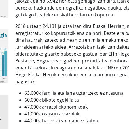
jaiotzak baino 6.942 heriotza gehiago izan dira. Izan 
berezko hazkunde demografiko negatiboa dauka, eta e
gutxiago litzateke euskal herritarren kopurua.
2018 urtean 24.181 jaiotza izan dira Euskal Herrian; 
erregistraturiko kopuru txikiena da hori. Beste era 
dira haurrak izateko adinean diren mila emakumeko 
lurraldeen arteko aldea. Arrazoiak anitzak izan daite
bideratutako gizarte babeseko gastua Ipar EHn Hego
Bestalde, Hegoaldean gazteen prekaritatea denboran
emantzipaziora, luzeagoak dira lanaldiak…INEren 2
Hego Euskal Herriko emakumeen artean hurrengoak d
nagusiak:
63.000k familia eta lana uztartzeko ezintasuna
60.000k bikote egoki falta
47.000k arrazoi ekonomikoak
41.000k osasun arrazoiak
44.000k haurrik izan nahi ez izatea.