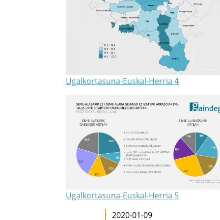
Ugalkortasuna-Euskal-Herria 4
Ugalkortasuna-Euskal-Herria 5
2020-01-09