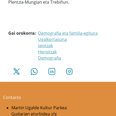
Plentzia-Mungian eta Trebiñun.
Gai orokorra
Demografia eta familia-egitura
Ugalkortasuna
Jaiotzak
Heriotzak
Demografia
Contacto
Martin Ugalde Kultur Parkea
Gudarien etorbidea z/g