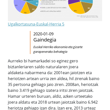
Ugalkortasuna-Euskal-Herria 5
2020-01-09
Gaindegia
Euskal Herriko ekonomia eta gizarte
garapenerako behategia
Aurreko bi hamarkadei so eginez gero
biztanleriaren saldo naturalaren joera
aldaketa nabarmena da: 2001ean jaiotzen eta
heriotzen artean urria zen aldea, hil zirenak baino
35 pertsona gehiago jaio ziren. 2008an, heriotzak
baino 3.419 gehiago izatera iritsi ziren jaiotzak.
Hamar urteren buruan, aldiz, azken urteetako
joera aldatu eta 2018 urtean jaiotzak baino 6.942
heriotza gehiago izan dira. Izan ere, 2013 urteaz