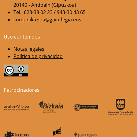
20140 - Andoain (Gipuzkoa)
Tel.: 623-38 02 23 / 943-30 43 65
komunikazioa@gaindegia.eus
Uso contenidos
Notas legales
Política de privacidad
Patrocinadores