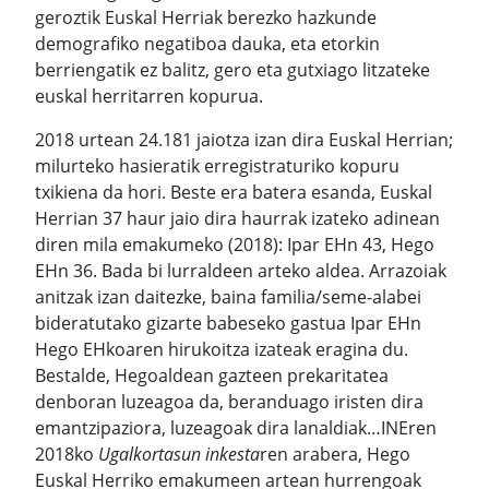
geroztik Euskal Herriak berezko hazkunde
demografiko negatiboa dauka, eta etorkin
berriengatik ez balitz, gero eta gutxiago litzateke
euskal herritarren kopurua.
2018 urtean 24.181 jaiotza izan dira Euskal Herrian;
milurteko hasieratik erregistraturiko kopuru
txikiena da hori. Beste era batera esanda, Euskal
Herrian 37 haur jaio dira haurrak izateko adinean
diren mila emakumeko (2018): Ipar EHn 43, Hego
EHn 36. Bada bi lurraldeen arteko aldea. Arrazoiak
anitzak izan daitezke, baina familia/seme-alabei
bideratutako gizarte babeseko gastua Ipar EHn
Hego EHkoaren hirukoitza izateak eragina du.
Bestalde, Hegoaldean gazteen prekaritatea
denboran luzeagoa da, beranduago iristen dira
emantzipaziora, luzeagoak dira lanaldiak…INEren
2018ko
Ugalkortasun inkesta
ren arabera, Hego
Euskal Herriko emakumeen artean hurrengoak