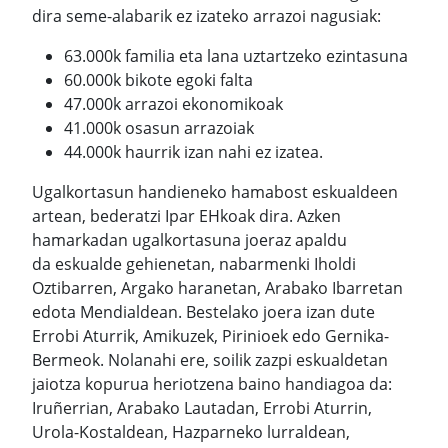
dira seme-alabarik ez izateko arrazoi nagusiak:
63.000k familia eta lana uztartzeko ezintasuna
60.000k bikote egoki falta
47.000k arrazoi ekonomikoak
41.000k osasun arrazoiak
44.000k haurrik izan nahi ez izatea.
Ugalkortasun handieneko hamabost eskualdeen
artean, bederatzi Ipar EHkoak dira. Azken
hamarkadan ugalkortasuna joeraz apaldu
da eskualde gehienetan, nabarmenki Iholdi
Oztibarren, Argako haranetan, Arabako Ibarretan
edota Mendialdean. Bestelako joera izan dute
Errobi Aturrik, Amikuzek, Pirinioek edo Gernika-
Bermeok. Nolanahi ere, soilik zazpi eskualdetan
jaiotza kopurua heriotzena baino handiagoa da:
Iruñerrian, Arabako Lautadan, Errobi Aturrin,
Urola-Kostaldean, Hazparneko lurraldean,