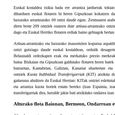
Euskal kostaldea txikia bada ere arrantza jarduerak tokia
diharduen euskal flotaren bi heren Gipuzkoan kokatzen da,
baxurako arrantzarako 69 ontzi daude egun. Zentsuaren arabera
diren beste 209 ontziek osatzen dute artisau-arrantzako ontzi
dago eta Euskal Herriko flotaren erdiak baino gehiagok bertan
Artisau-arrantzako eta baxurako itsasontzien kopurua aspaldi
ontzi gutxiago daude euskal kostaldean, ordutik desagertu
Belaunaldi ordezkapen ezak eta merkatuko prezio merkeak 
baina
Bizkaian eta Gipuzkoan galdutako flotaren heren batek a
batzuetan, Kantabrian, Galizian, Kanariar uharteetan et
ontziek
Kuota Indibidual Transferigarriak
(KIT) atxikita d
gaitasuna ahultzen du Euskal Herrian: KITak ontziei esleitut
eta arrantza kuota horiek estatu bereko (izan Espainia, iza
transferigarriak dira, lurralde jakin bati atxikitako ondarea izan
Alturako flota Baionan, Bermeon, Ondarroan e