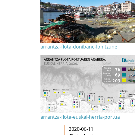
arrantza-flota-donibane-lohitzune
arrantza-flota-euskal-herria-portua
2020-06-11