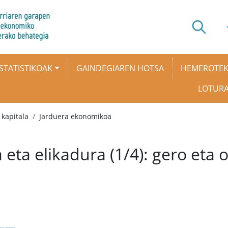
STATISTIKOAK
GAINDEGIAREN HOTSA
HEMEROTE
LOTUR
kapitala
Jarduera ekonomikoa
 eta elikadura (1/4): gero eta 