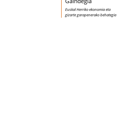
Gaindegia
Euskal Herriko ekonomia eta
gizarte garapenerako behategia