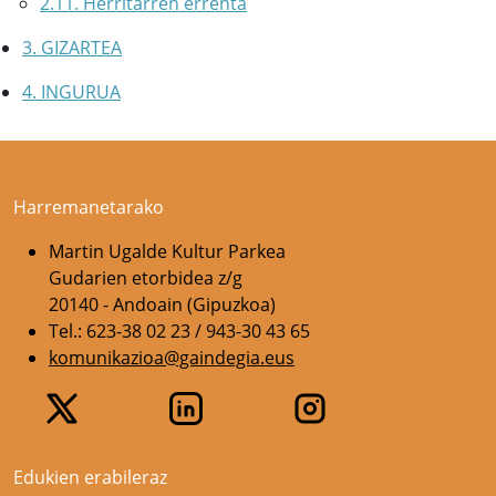
2.11. Herritarren errenta
3. GIZARTEA
4. INGURUA
Harremanetarako
Martin Ugalde Kultur Parkea
Gudarien etorbidea z/g
20140 - Andoain (Gipuzkoa)
Tel.: 623-38 02 23 / 943-30 43 65
komunikazioa@gaindegia.eus
Edukien erabileraz