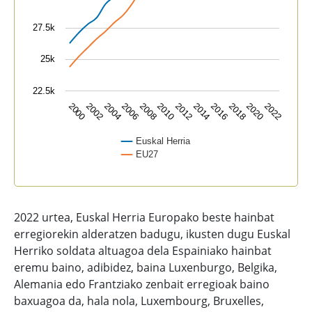
27.5k
25k
22.5k
2004
2010
2016
2022
2002
2008
2014
2020
2000
2006
2012
2018
Euskal Herria
EU27
End of interactive chart.
2022 urtea, Euskal Herria Europako beste hainbat
erregiorekin alderatzen badugu, ikusten dugu Euskal
Herriko soldata altuagoa dela Espainiako hainbat
eremu baino, adibidez, baina Luxenburgo, Belgika,
Alemania edo Frantziako zenbait erregioak baino
baxuagoa da, hala nola, Luxembourg, Bruxelles,