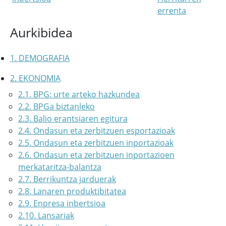
errenta
Aurkibidea
1. DEMOGRAFIA
2. EKONOMIA
2.1. BPG: urte arteko hazkundea
2.2. BPGa biztanleko
2.3. Balio erantsiaren egitura
2.4. Ondasun eta zerbitzuen esportazioak
2.5. Ondasun eta zerbitzuen inportazioak
2.6. Ondasun eta zerbitzuen inportazioen
merkataritza-balantza
2.7. Berrikuntza jarduerak
2.8. Lanaren produktibitatea
2.9. Enpresa inbertsioa
2.10. Lansariak