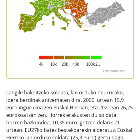
4k
10k
20k
40k
100k
2…
Highcharts.com
End of interactive chart.
Langile bakoitzeko soldata, lan orduko neurrirako,
joera berdinak antzematen dira. 2000. urtean 15,9
euro ingurukoa zen Euskal Herrian, eta 2021ean 26,25
eurokoa izan zen. Horrek erakusten du soldata
horren hazkundea, 10,35 euro igotzen delarik 21
urtean. EU27ko batez bestekoarekin alderatuz, Euskal
Herriko lan orduko soldata (25,3 euro) gertu dago,