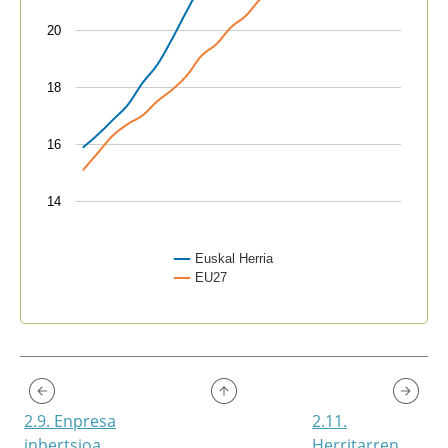
20
18
16
14
Euskal Herria
EU27
End of interactive chart.
2.9. Enpresa
2.11.
inbertsioa
Herritarren