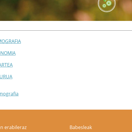
MOGRAFIA
ONOMIA
ZARTEA
GURUA
mografia
n erabileraz
Babesleak