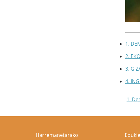
1. DE
2. EK
3. GI
4. IN
1. De
Harremanetarako
Edukie