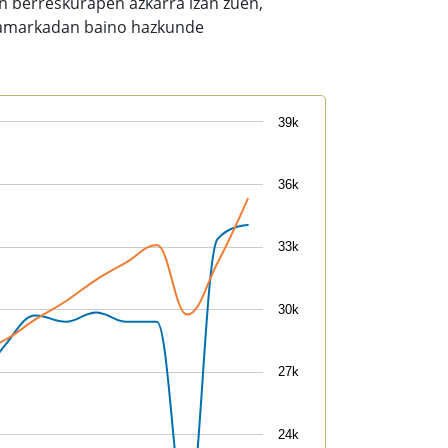
an berreskurapen azkarra izan zuen,
 hamarkadan baino hazkunde
39k
36k
33k
30k
27k
24k