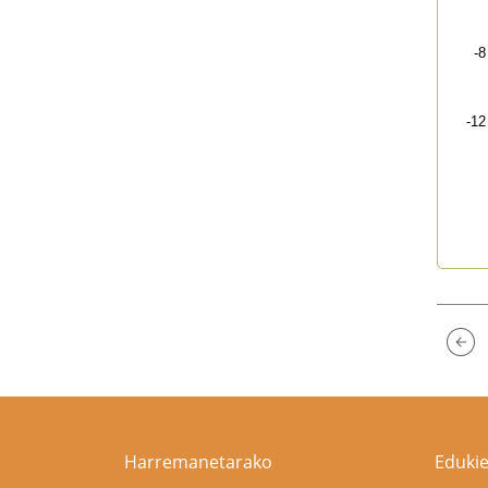
-8
-12
End 
Harremanetarako
Edukie