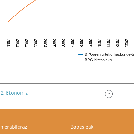
2007
2003
2010
2006
2002
2013
2009
2005
2001
2012
2008
2004
2000
2011
BPGaren urteko hazkunde-t
BPG biztanleko
of interactive chart.
2. Ekonomia
n erabileraz
Babesleak