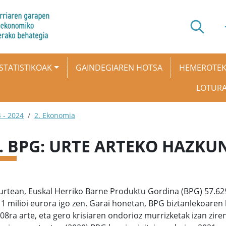
STATISTIKOAK
GAINDEGIAREN HOTSA
HEMEROTE
LOTUR
 - 2024
2. Ekonomia
1. BPG: URTE ARTEKO HAZKU
urtean, Euskal Herriko Barne Produktu Gordina (BPG) 57.629
1 milioi eurora igo zen. Garai honetan, BPG biztanlekoare
08ra arte, eta gero krisiaren ondorioz murrizketak izan ziren