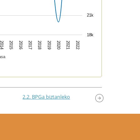
21k
18k
2022
2018
2014
2021
2017
2020
2016
2019
2015
asa
2.2. BPGa biztanleko