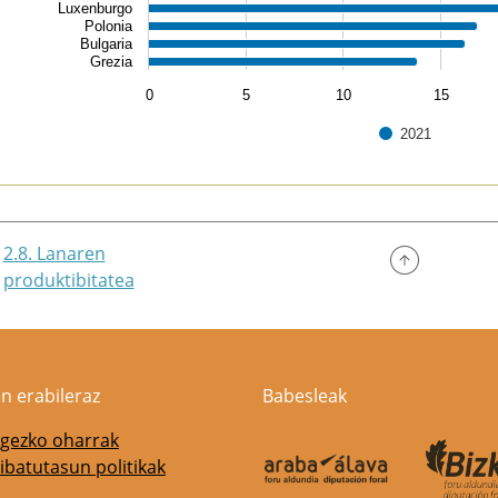
Luxenburgo
Polonia
Bulgaria
Grezia
0
5
10
15
2021
of interactive chart.
2.8. Lanaren
produktibitatea
n erabileraz
Babesleak
gezko oharrak
ibatutasun politikak