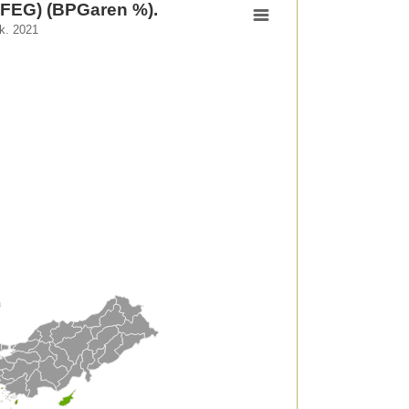
(KFEG) (BPGaren %).
k. 2021
(BPGaren %).