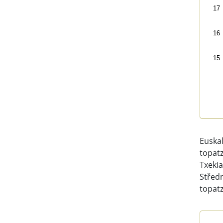
17
16
15
End 
Euskal
topat
Txekia
Středn
topatz