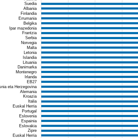
Suedia
Albania
Finlandia
Errumania
Belgika
Ipar mazedonia
Frantzia
Serbia
Norvegia
Malta
Letonia
Islandia
Lituania
Danimarka
Montenegro
Irlanda
EB27
nia eta Herzegovina
Alemania
Kroazia
Italia
Euskal Herria
Portugal
Eslovenia
Espainia
Eslovakia
Zipre
Euskal Herria