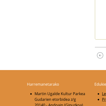
End 
Harremanetarako
Edukie
Martin Ugalde Kultur Parkea
Le
Gudarien etorbidea z/g
Pr
20140 - Andoain (Gipuzkoa)