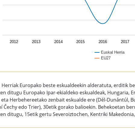
2012
2013
2014
2015
2016
2017
Euskal Herria
EU27
of interactive chart.
 Herriak Europako beste eskualdeekin alderatuta, erditik b
zen ditugu Europako Ipar-ekialdeko eskualdeak, Hungaria, E
 eta Herbehereetako zenbait eskualde ere (Dél-Dunántúl, Bucu
í Čechy edo Trier), 30etik gorako balioekin. Behekoetan ber
en ditugu, 15etik gertu Severoiztochen, Kentriki Makedonia,