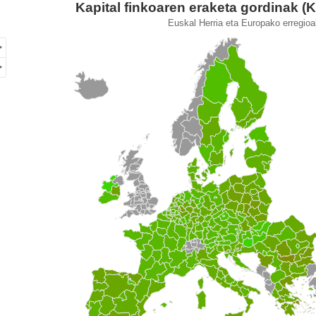
ital finkoaren eraketa gordinak (KFEG) (BPGaren %).
Kapital finkoaren eraketa gordinak 
Euskal Herria eta Europako erregioa
of unspecified region with 1 data series.
kal Herria eta Europako erregioak. 2021
ew as data table, Kapital finkoaren eraketa gordinak (KFEG) 