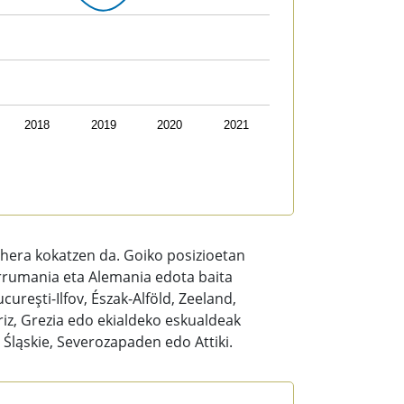
2018
2019
2020
2021
ehera kokatzen da. Goiko posizioetan
rrumania eta Alemania edota baita
reşti-Ilfov, Észak-Alföld, Zeeland,
riz, Grezia edo ekialdeko eskualdeak
 Śląskie, Severozapaden edo Attiki.