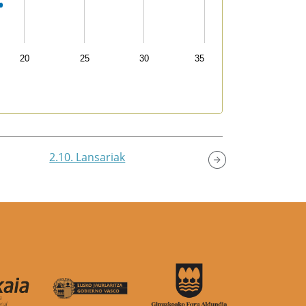
20
25
30
35
2.10. Lansariak