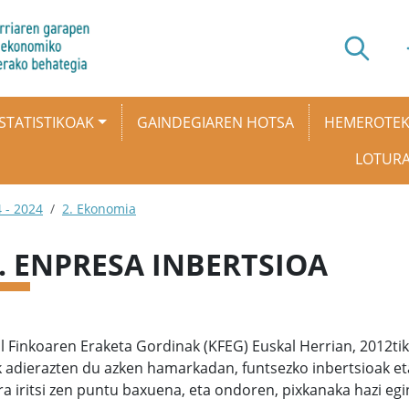
STATISTIKOAK
GAINDEGIAREN HOTSA
HEMEROTE
LOTUR
 - 2024
2. Ekonomia
9. ENPRESA INBERTSIOA
l Finkoaren Eraketa Gordinak (KFEG) Euskal Herrian, 2012tik 
adierazten du azken hamarkadan, funtsezko inbertsioak eta
a iritsi zen puntu baxuena, eta ondoren, pixkanaka hazi egi