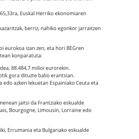
%65,33ra, Euskal Herriko ekonomiaren
azaritzak, berriz, nahiko egonkor jarraitzen
ioi eurokoa izan zen, eta hori BEGren
rtean konparatuta:
ea, 88.484,7 milioi eurorekin.
tik gora dituzte balio erantsian.
sia edo azken lekuetan Espainiako Ceuta eta
menean jaitsi da Frantziako eskualde
lais, Bourgogne, Limousin, Lorraine edo
i, Errumania eta Bulgariako eskualde