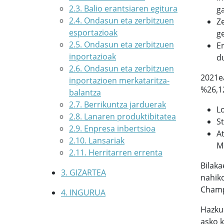
2.3. Balio erantsiaren egitura
ga
2.4. Ondasun eta zerbitzuen
Z
esportazioak
g
2.5. Ondasun eta zerbitzuen
E
inportazioak
d
2.6. Ondasun eta zerbitzuen
2021ea
inportazioen merkataritza-
%26,1
balantza
2.7. Berrikuntza jarduerak
L
2.8. Lanaren produktibitatea
St
2.9. Enpresa inbertsioa
At
2.10. Lansariak
Me
2.11. Herritarren errenta
Bilaka
3. GIZARTEA
nahiko
Champ
4. INGURUA
Hazku
asko k