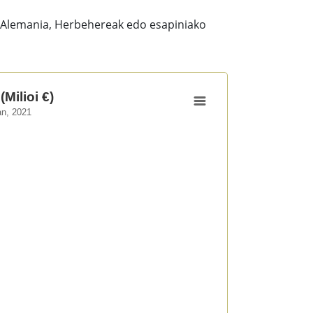
, Alemania, Herbehereak edo esapiniako
(Milioi €)
an, 2021