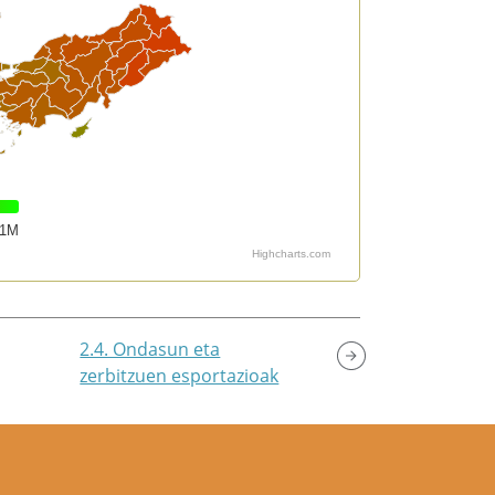
1M
Highcharts.com
2.4. Ondasun eta
zerbitzuen esportazioak