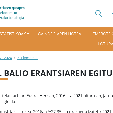
STATISTIKOAK
GAINDEGIAREN HOTSA
HEMEROTE
LOTUR
 - 2024
2. Ekonomia
3. BALIO ERANTSIAREN EGIT
rteko tartean Euskal Herrian, 2016 eta 2021 bitartean, ja
 egin da:
ndustria sektorea, 2016an %27,35eko ekarpena izatetik 2021ea