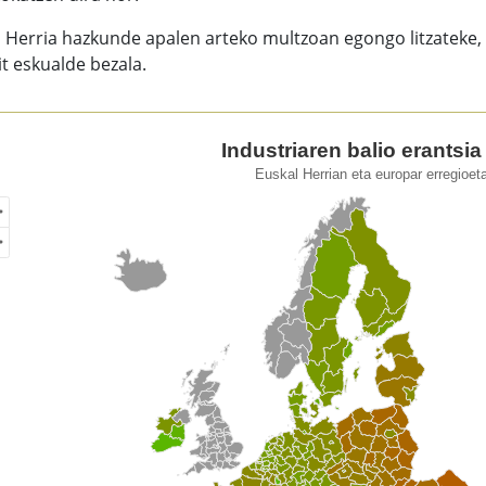
l Herria hazkunde apalen arteko multzoan egongo litzateke
t eskualde bezala.
striaren balio erantsia (Milioi €)
Industriaren balio erantsia 
Euskal Herrian eta europar erregioet
of unspecified region with 1 data series.
kal Herrian eta europar erregioetan, 2021
w as data table, Industriaren balio erantsia (Milioi €)