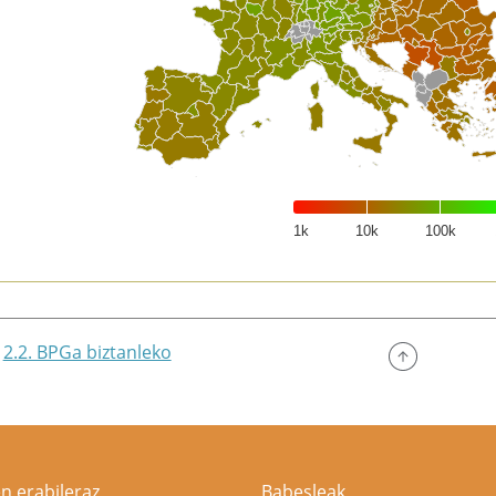
1k
10k
100k
of interactive chart.
2.2. BPGa biztanleko
n erabileraz
Babesleak