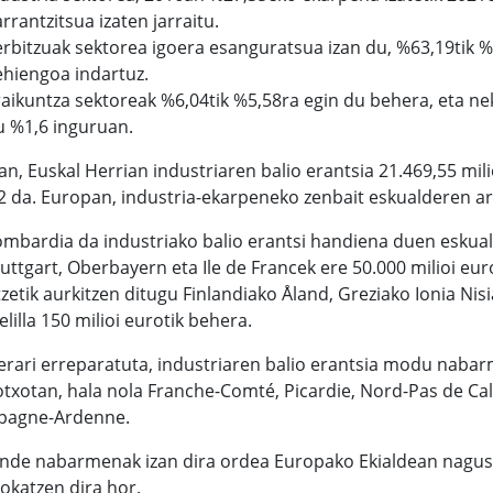
rrantzitsua izaten jarraitu.
erbitzuak sektorea igoera esanguratsua izan du, %63,19tik 
ehiengoa indartuz.
raikuntza sektoreak %6,04tik %5,58ra egin du behera, eta nek
u %1,6 inguruan.
n, Euskal Herrian industriaren balio erantsia 21.469,55 mil
2 da. Europan, industria-ekarpeneko zenbait eskualderen a
ombardia da industriako balio erantsi handiena duen eskuald
uttgart, Oberbayern eta Ile de Francek ere 50.000 milioi euro
zetik aurkitzen ditugu Finlandiako Åland, Greziako Ionia Ni
lilla 150 milioi eurotik behera.
erari erreparatuta, industriaren balio erantsia modu nabar
txotan, hala nola Franche-Comté, Picardie, Nord-Pas de Ca
agne-Ardenne.
nde nabarmenak izan dira ordea Europako Ekialdean nagusik
okatzen dira hor.