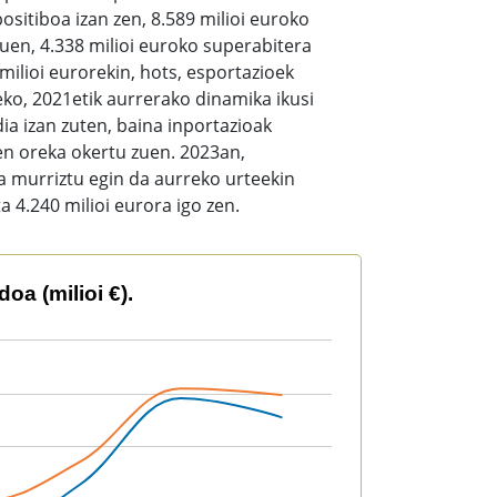
ositiboa izan zen, 8.589 milioi euroko
en, 4.338 milioi euroko superabitera
milioi eurorekin, hots, esportazioek
eko, 2021etik aurrerako dinamika ikusi
ia izan zuten, baina inportazioak
en oreka okertu zuen. 2023an,
ea murriztu egin da aurreko urteekin
a 4.240 milioi eurora igo zen.
oa (milioi €).
2628 to 70901530.