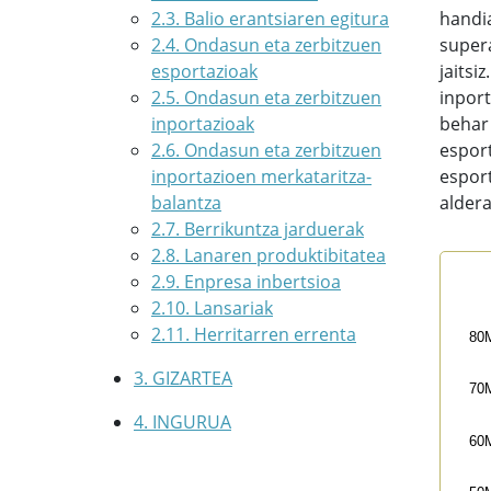
2.3. Balio erantsiaren egitura
handia
2.4. Ondasun eta zerbitzuen
super
esportazioak
jaitsi
2.5. Ondasun eta zerbitzuen
inport
inportazioak
behar 
2.6. Ondasun eta zerbitzuen
esport
inportazioen merkataritza-
esport
balantza
aldera
2.7. Berrikuntza jarduerak
2.8. Lanaren produktibitatea
Eusk
2.9. Enpresa inbertsioa
2.10. Lansariak
Line
2.11. Herritarren errenta
80
201
The 
3. GIZARTEA
70
The
4. INGURUA
60