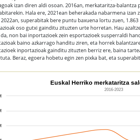
goak izan diren aldi osoan. 2016an, merkataritza-balantza p
abitarekin. Hala ere, 2021ean beherakada nabarmena izan zu
z. 2022an, superabitak bere puntu baxuena lortu zuen, 1.863 
azioak oso gutxi gainditu zituzten urte horretan. Hau azaltz
da, non bai inportazioek zein esportazioek susperraldi hand
azioak baino azkarrago handitu ziren, eta horrek balantzar
azioek inportazioak gainditu zituzten berriz ere, baina tart
tuta. Beraz, egoera hobetu egin zen pixka bat, eta superabit
al Herriko merkataritza saldoa (milioi €).
Euskal Herriko merkataritza sald
2016-2023
 chart with 3 lines.
M
6-2023
chart has 1 X axis displaying categories.
M
 chart has 1 Y axis displaying values. Data ranges from 186
M