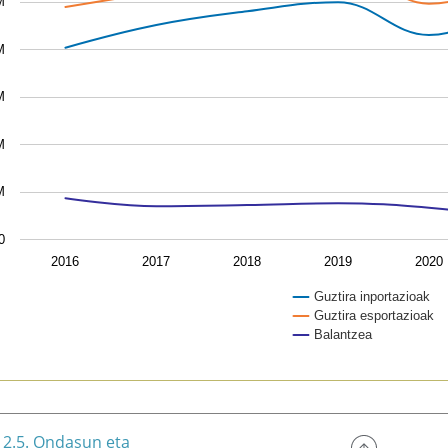
M
M
M
M
M
0
2016
2017
2018
2019
2020
Guztira inportazioak
Guztira esportazioak
Balantzea
of interactive chart.
2.5. Ondasun eta