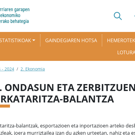
STATISTIKOAK
GAINDEGIAREN HOTSA
HEMEROTE
LOTUR
 - 2024
2. Ekonomia
6. ONDASUN ETA ZERBITZUE
RKATARITZA-BALANTZA
taritza-balantzak, esportazioen eta inportazioen arteko d
zleak, joera murriztailea izan du azken urteetan, nahiz eta 