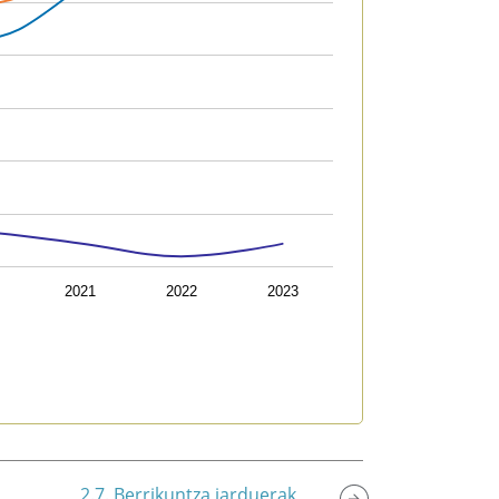
2021
2022
2023
2.7. Berrikuntza jarduerak