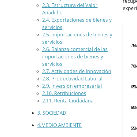
recupe
2.3. Estructura del Valor
exper
Añadido
2.4. Exportaciones de bienes y
servicios
Exp
2.5. Importaciones de bienes y
servicios
Line
75
2.6. Balanza comercial de las
Vol
importaciones de bienes y
The 
servicios.
The
70
2.7. Actividades de Innovación
2.8. Productividad Laboral
2.9. Inversión empresarial
65
2.10. Retribuciones
2.11. Renta Ciudadana
60
3. SOCIEDAD
4.MEDIO AMBIENTE
55