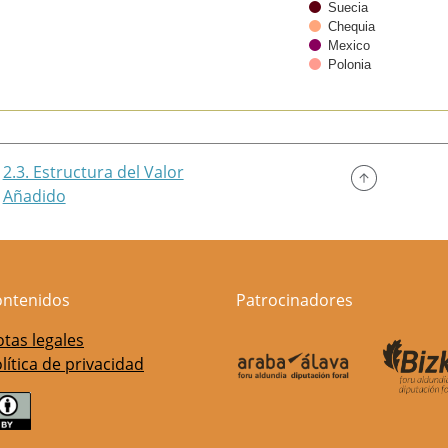
Suecia
Chequia
Mexico
Polonia
of interactive chart.
2.3. Estructura del Valor
Añadido
ontenidos
Patrocinadores
tas legales
lítica de privacidad