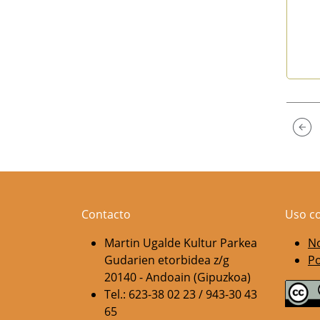
End 
Contacto
Uso c
Martin Ugalde Kultur Parkea
No
Gudarien etorbidea z/g
Po
20140 - Andoain (Gipuzkoa)
Tel.: 623-38 02 23 / 943-30 43
65