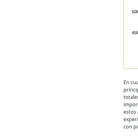
50
45
End 
En cua
princi
totale
import
estos 
experi
con po