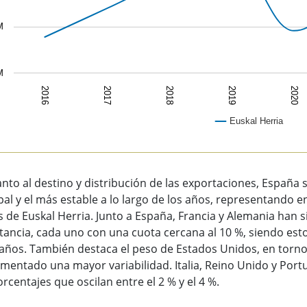
M
M
2016
2017
2018
2019
2020
Euskal Herria
of interactive chart.
nto al destino y distribución de las exportaciones, Españ
pal y el más estable a lo largo de los años, representando en
s de Euskal Herria. Junto a España, Francia y Alemania han s
ancia, cada uno con una cuota cercana al 10 %, siendo est
años. También destaca el peso de Estados Unidos, en torno
mentado una mayor variabilidad. Italia, Reino Unido y Portu
rcentajes que oscilan entre el 2 % y el 4 %.