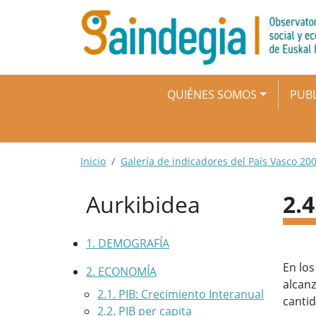
Pasar al contenido principal
Navegación principal
QUIÉNES SOMOS
PUBL
Ruta de navegación
Inicio
Galería de indicadores del País Vasco 200
Aurkibidea
2.
1. DEMOGRAFÍA
En los
2. ECONOMÍA
alcanz
2.1. PIB: Crecimiento Interanual
cantid
2.2. PIB per capita