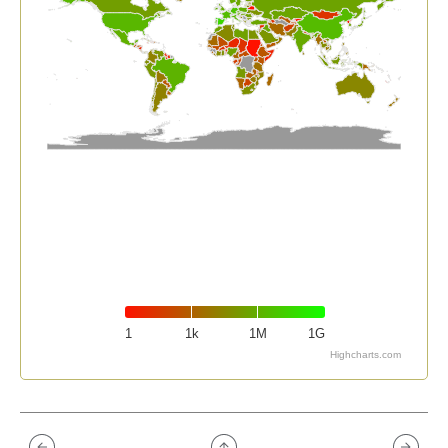
1
1k
1M
1G
Highcharts.com
End of interactive chart.