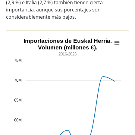
(2,9 %) e Italia (2,7 %) también tienen cierta
importancia, aunque sus porcentajes son
considerablemente más bajos.
Importaciones de Euskal Herria. Volumen (millones €).
Importaciones de Euskal Herria.
Volumen (millones €).
Line chart with 8 data points.
2016-2023
2016-2023
75M
View as data table, Importaciones de Euskal Herria. V
The chart has 1 X axis displaying categories.
The chart has 1 Y axis displaying values. Data ranges
70M
65M
60M