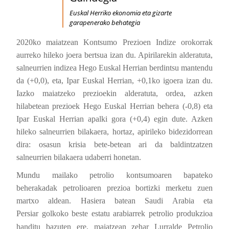
Euskal Herriko ekonomia eta gizarte
garapenerako behategia
2020ko maiatzean Kontsumo Prezioen Indize orokorrak
aurreko hileko joera bertsua izan du. Apirilarekin alderatuta,
salneurrien indizea Hego Euskal Herrian berdintsu mantendu
da (+0,0), eta, Ipar Euskal Herrian, +0,1ko igoera izan du.
Iazko maiatzeko prezioekin alderatuta, ordea, azken
hilabetean prezioek Hego Euskal Herrian behera (-0,8) eta
Ipar Euskal Herrian apalki gora (+0,4) egin dute. Azken
hileko salneurrien bilakaera, hortaz, apirileko bidezidorrean
dira: osasun krisia bete-betean ari da baldintzatzen
salneurrien bilakaera udaberri honetan.
Mundu mailako petrolio kontsumoaren bapateko
beherakadak petrolioaren prezioa bortizki merketu zuen
martxo aldean. Hasiera batean Saudi Arabia eta
Persiar
golkoko
beste estatu arabiarrek petrolio produkzioa
handitu bazuten ere, maiatzean zehar Lurralde Petrolio