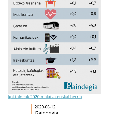
kpi-taldeak-2020-maiatza-euskal herria
2020-06-12
Gaindegia