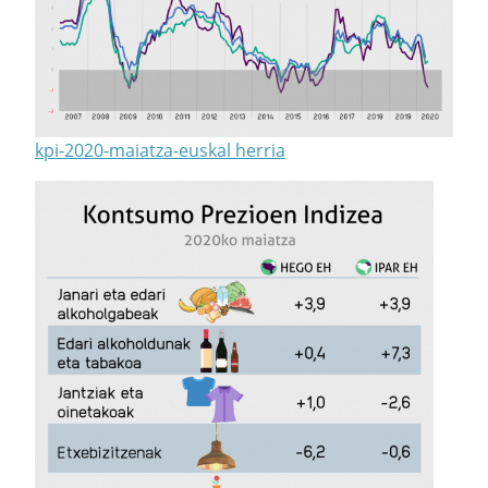
kpi-2020-maiatza-euskal herria