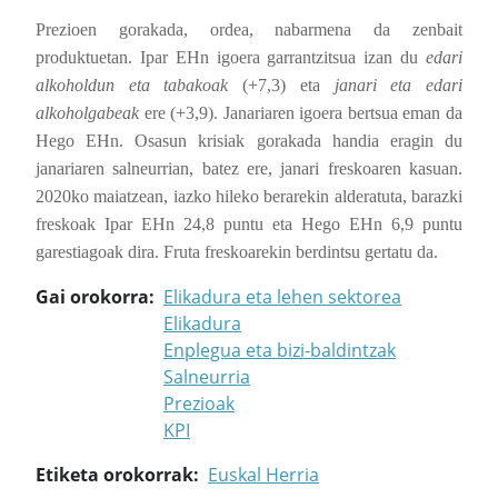
Prezioen gorakada, ordea, nabarmena da zenbait
produktuetan. Ipar EHn igoera garrantzitsua izan du
edari
alkoholdun eta tabakoak
(+7,3) eta
janari eta edari
alkoholgabeak
ere (+3,9). Janariaren igoera bertsua eman da
Hego EHn. Osasun krisiak gorakada handia eragin du
janariaren salneurrian, batez ere, janari freskoaren kasuan.
2020ko maiatzean, iazko hileko berarekin alderatuta, barazki
freskoak Ipar EHn 24,8 puntu eta Hego EHn 6,9 puntu
garestiagoak dira. Fruta freskoarekin berdintsu gertatu da.
Gai orokorra
Elikadura eta lehen sektorea
Elikadura
Enplegua eta bizi-baldintzak
Salneurria
Prezioak
KPI
Etiketa orokorrak
Euskal Herria