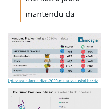
mantendu da
kpi-osasun-larrialdian-2020-maiatza-euskal herria