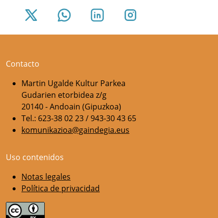
Contacto
Martin Ugalde Kultur Parkea
Gudarien etorbidea z/g
20140 - Andoain (Gipuzkoa)
Tel.: 623-38 02 23 / 943-30 43 65
komunikazioa@gaindegia.eus
Uso contenidos
Notas legales
Política de privacidad