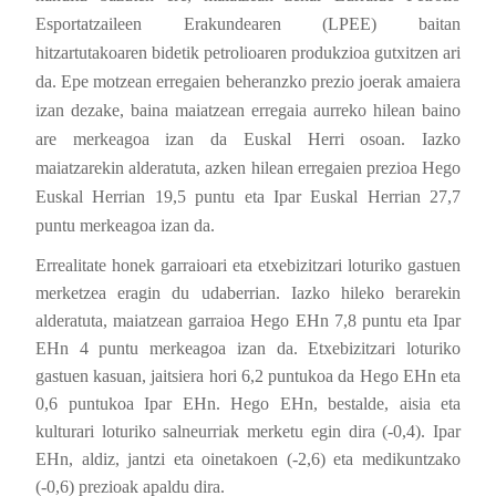
Esportatzaileen Erakundearen (LPEE) baitan
hitzartutakoaren bidetik petrolioaren produkzioa gutxitzen ari
da. Epe motzean erregaien beheranzko prezio joerak amaiera
izan dezake, baina maiatzean erregaia aurreko hilean baino
are merkeagoa izan da Euskal Herri osoan. Iazko
maiatzarekin alderatuta, azken hilean erregaien prezioa Hego
Euskal Herrian 19,5 puntu eta Ipar Euskal Herrian 27,7
puntu merkeagoa izan da.
Errealitate honek garraioari eta etxebizitzari loturiko gastuen
merketzea eragin du udaberrian. Iazko hileko berarekin
alderatuta, maiatzean garraioa Hego EHn 7,8 puntu eta Ipar
EHn 4 puntu merkeagoa izan da. Etxebizitzari loturiko
gastuen kasuan, jaitsiera hori 6,2 puntukoa da Hego EHn eta
0,6 puntukoa Ipar EHn. Hego EHn, bestalde, aisia eta
kulturari loturiko salneurriak merketu egin dira (-0,4). Ipar
EHn, aldiz, jantzi eta oinetakoen (-2,6) eta medikuntzako
(-0,6) prezioak apaldu dira.