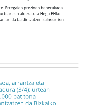
ute. Erregaien prezioen beherakada
 urtearekin alderatuta Hego EHko
an ari da baldintzatzen salneurrien
asoa, arrantza eta
kadura (3/4): urtean
.000 bat tona
antzatzen da Bizkaiko