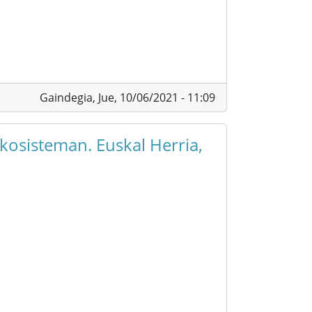
Gaindegia,
Jue, 10/06/2021 - 11:09
kosisteman. Euskal Herria,