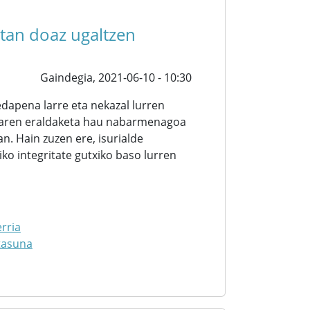
etan doaz ugaltzen
Gaindegia,
2021-06-10 - 10:30
apena larre eta nekazal lurren
saiaren eraldaketa hau nabarmenagoa
an. Hain zuzen ere, isurialde
o integritate gutxiko baso lurren
rria
tasuna