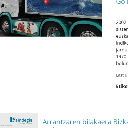
Gol
2002 
siste
euska
Indik
jardu
1970
bolum
Last 
Etike
Arrantzaren bilakaera Bizk