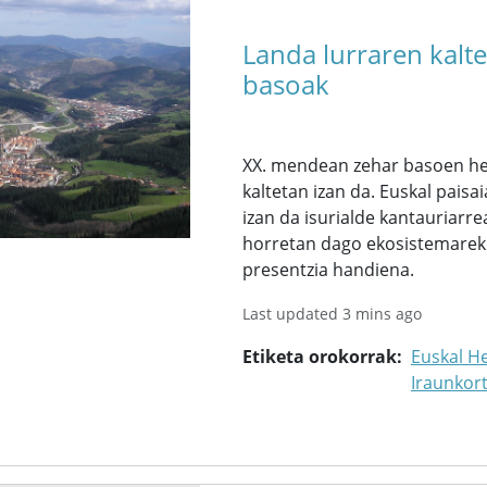
Landa lurraren kalt
basoak
XX. mendean zehar basoen hed
kaltetan izan da. Euskal pai
izan da isurialde kantauriarre
horretan dago ekosistemarekik
presentzia handiena.
Last updated 3 mins ago
Etiketa orokorrak
Euskal He
Iraunkor