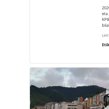
202
eta
KPI
bil
Last
Eti