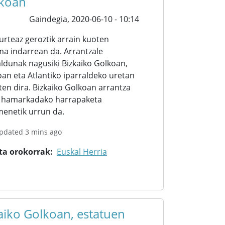
koan
Gaindegia,
2020-06-10 - 10:14
urteaz geroztik arrain kuoten
ma indarrean da. Arrantzale
ldunak nagusiki Bizkaiko Golkoan,
oan eta Atlantiko iparraldeko uretan
ten dira. Bizkaiko Golkoan arrantza
. hamarkadako harrapaketa
enetik urrun da.
updated 3 mins ago
ta orokorrak
Euskal Herria
aiko Golkoan, estatuen