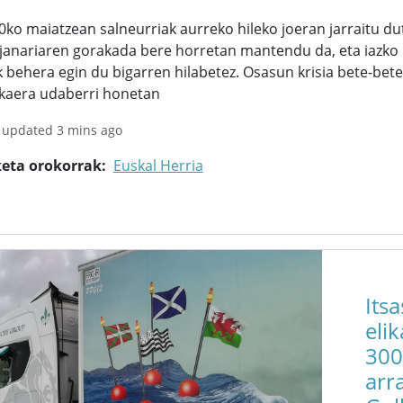
0ko maiatzean salneurriak aurreko hileko joeran jarraitu d
 janariaren gorakada bere horretan mantendu da, eta iazko
k behera egin du bigarren hilabetez. Osasun krisia bete-bete
akaera udaberri honetan
 updated 3 mins ago
keta orokorrak
Euskal Herria
Its
eli
300
arr