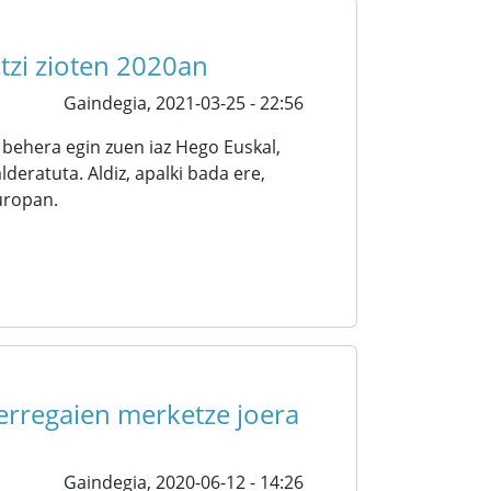
utzi zioten 2020an
Gaindegia,
2021-03-25 - 22:56
behera egin zuen iaz Hego Euskal,
deratuta. Aldiz, apalki bada ere,
Europan.
 erregaien merketze joera
Gaindegia,
2020-06-12 - 14:26