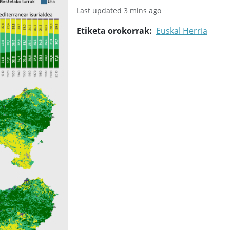
Last updated 3 mins ago
Etiketa orokorrak
Euskal Herria