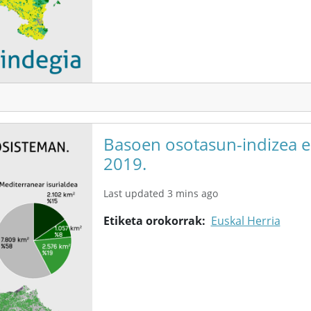
Basoen osotasun-indizea e
2019.
Last updated 3 mins ago
Etiketa orokorrak
Euskal Herria