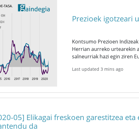
Prezioek igotzeari 
Kontsumo Prezioen Indizeak 
Herrian aurreko urtearekin al
salneurriak hazi egin ziren 
Last updated 3 mins ago
020-05] Elikagai freskoen garestitzea eta
ntendu da