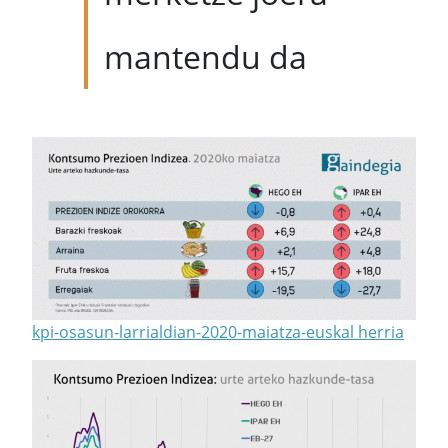
mantendu da
kpi-osasun-larrialdian-2020-maiatza-euskal herria