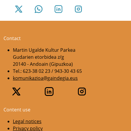
Contact
Martin Ugalde Kultur Parkea
Gudarien etorbidea z/g
20140 - Andoain (Gipuzkoa)
Tel.: 623-38 02 23 / 943-30 43 65
komunikazioa@gaindegia.eus
Content use
Legal notices
Privacy policy