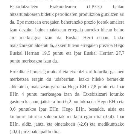
Esportatzaileen Erakundearen (LPEE) baitan
hitzartutakoaren bidetik petrolioaren produkzioa gutxitzen ari
da. Epe motzean erregaien beheranzko prezio joerak amaiera
izan dezake, baina maiatzean erregaia aurreko hilean baino
are merkeagoa izan da Euskal Herri osoan. Iazko
maiatzarekin alderatuta, azken hilean erregaien prezioa Hego
Euskal Herrian 19,5 puntu eta Ipar Euskal Herrian 27,7
puntu merkeagoa izan da.
Errealitate honek garraioari eta etxebizitzari loturiko gastuen
merketzea eragin du udaberrian. Iazko hileko berarekin
alderatuta, maiatzean garraioa Hego EHn 7,8 puntu eta Ipar
EHn 4 puntu merkeagoa izan da. Etxebizitzari loturiko
gastuen kasuan, jaitsiera hori 6,2 puntukoa da Hego EHn eta
0,6 puntukoa Ipar EHn. Hego EHn, bestalde, aisia eta
kulturari loturiko salneurriak merketu egin dira (-0,4). Ipar
EHn, aldiz, jantzi eta oinetakoen (-2,6) eta medikuntzako
(-0,6) prezioak apaldu dira.