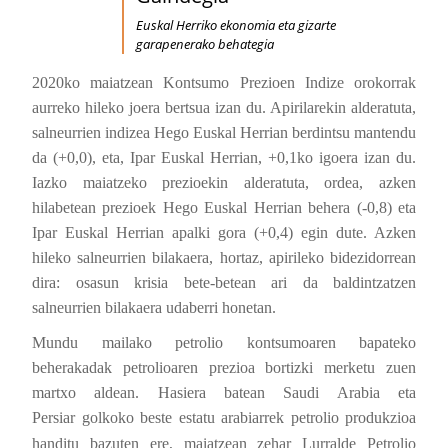
Euskal Herriko ekonomia eta gizarte
garapenerako behategia
2020ko maiatzean Kontsumo Prezioen Indize orokorrak
aurreko hileko joera bertsua izan du. Apirilarekin alderatuta,
salneurrien indizea Hego Euskal Herrian berdintsu mantendu
da (+0,0), eta, Ipar Euskal Herrian, +0,1ko igoera izan du.
Iazko maiatzeko prezioekin alderatuta, ordea, azken
hilabetean prezioek Hego Euskal Herrian behera (-0,8) eta
Ipar Euskal Herrian apalki gora (+0,4) egin dute. Azken
hileko salneurrien bilakaera, hortaz, apirileko bidezidorrean
dira: osasun krisia bete-betean ari da baldintzatzen
salneurrien bilakaera udaberri honetan.
Mundu mailako petrolio kontsumoaren bapateko
beherakadak petrolioaren prezioa bortizki merketu zuen
martxo aldean. Hasiera batean Saudi Arabia eta
Persiar
golkoko
beste estatu arabiarrek petrolio produkzioa
handitu bazuten ere, maiatzean zehar Lurralde Petrolio