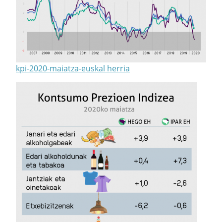
kpi-2020-maiatza-euskal herria