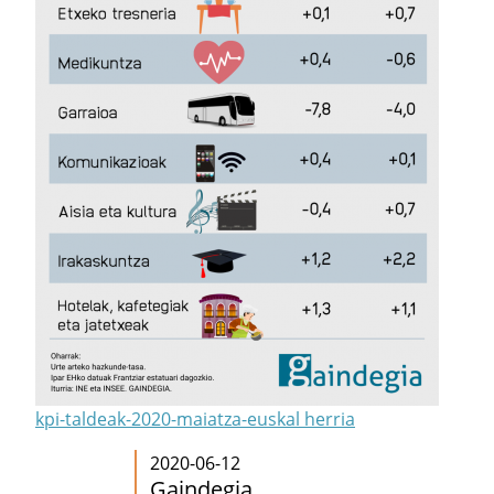
kpi-taldeak-2020-maiatza-euskal herria
2020-06-12
Gaindegia