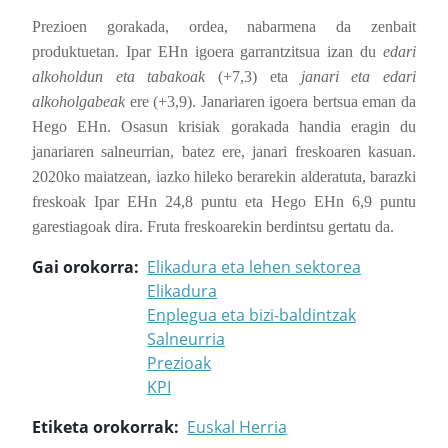
Prezioen gorakada, ordea, nabarmena da zenbait
produktuetan. Ipar EHn igoera garrantzitsua izan du
edari
alkoholdun eta tabakoak
(+7,3) eta
janari eta edari
alkoholgabeak
ere (+3,9). Janariaren igoera bertsua eman da
Hego EHn. Osasun krisiak gorakada handia eragin du
janariaren salneurrian, batez ere, janari freskoaren kasuan.
2020ko maiatzean, iazko hileko berarekin alderatuta, barazki
freskoak Ipar EHn 24,8 puntu eta Hego EHn 6,9 puntu
garestiagoak dira. Fruta freskoarekin berdintsu gertatu da.
Gai orokorra
Elikadura eta lehen sektorea
Elikadura
Enplegua eta bizi-baldintzak
Salneurria
Prezioak
KPI
Etiketa orokorrak
Euskal Herria