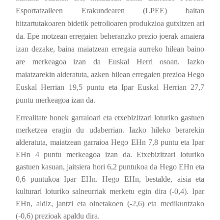
Esportatzaileen Erakundearen (LPEE) baitan
hitzartutakoaren bidetik petrolioaren produkzioa gutxitzen ari
da. Epe motzean erregaien beheranzko prezio joerak amaiera
izan dezake, baina maiatzean erregaia aurreko hilean baino
are merkeagoa izan da Euskal Herri osoan. Iazko
maiatzarekin alderatuta, azken hilean erregaien prezioa Hego
Euskal Herrian 19,5 puntu eta Ipar Euskal Herrian 27,7
puntu merkeagoa izan da.
Errealitate honek garraioari eta etxebizitzari loturiko gastuen
merketzea eragin du udaberrian. Iazko hileko berarekin
alderatuta, maiatzean garraioa Hego EHn 7,8 puntu eta Ipar
EHn 4 puntu merkeagoa izan da. Etxebizitzari loturiko
gastuen kasuan, jaitsiera hori 6,2 puntukoa da Hego EHn eta
0,6 puntukoa Ipar EHn. Hego EHn, bestalde, aisia eta
kulturari loturiko salneurriak merketu egin dira (-0,4). Ipar
EHn, aldiz, jantzi eta oinetakoen (-2,6) eta medikuntzako
(-0,6) prezioak apaldu dira.