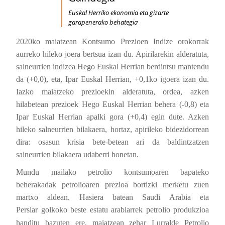
Euskal Herriko ekonomia eta gizarte
garapenerako behategia
2020ko maiatzean Kontsumo Prezioen Indize orokorrak
aurreko hileko joera bertsua izan du. Apirilarekin alderatuta,
salneurrien indizea Hego Euskal Herrian berdintsu mantendu
da (+0,0), eta, Ipar Euskal Herrian, +0,1ko igoera izan du.
Iazko maiatzeko prezioekin alderatuta, ordea, azken
hilabetean prezioek Hego Euskal Herrian behera (-0,8) eta
Ipar Euskal Herrian apalki gora (+0,4) egin dute. Azken
hileko salneurrien bilakaera, hortaz, apirileko bidezidorrean
dira: osasun krisia bete-betean ari da baldintzatzen
salneurrien bilakaera udaberri honetan.
Mundu mailako petrolio kontsumoaren bapateko
beherakadak petrolioaren prezioa bortizki merketu zuen
martxo aldean. Hasiera batean Saudi Arabia eta
Persiar
golkoko
beste estatu arabiarrek petrolio produkzioa
handitu bazuten ere, maiatzean zehar Lurralde Petrolio