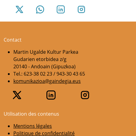
Contact
Martin Ugalde Kultur Parkea
Gudarien etorbidea z/g
20140 - Andoain (Gipuzkoa)
Tel.: 623-38 02 23 / 943-30 43 65
komunikazioa@gaindegia.eus
Utilisation des contenus
Mentions légales
Politique de confidentialité