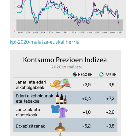
kpi-2020-maiatza-euskal herria