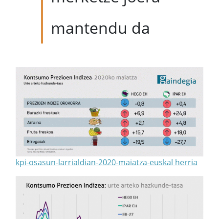
mantendu da
kpi-osasun-larrialdian-2020-maiatza-euskal herria