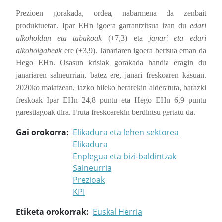
Prezioen gorakada, ordea, nabarmena da zenbait
produktuetan. Ipar EHn igoera garrantzitsua izan du
edari
alkoholdun eta tabakoak
(+7,3) eta
janari eta edari
alkoholgabeak
ere (+3,9). Janariaren igoera bertsua eman da
Hego EHn. Osasun krisiak gorakada handia eragin du
janariaren salneurrian, batez ere, janari freskoaren kasuan.
2020ko maiatzean, iazko hileko berarekin alderatuta, barazki
freskoak Ipar EHn 24,8 puntu eta Hego EHn 6,9 puntu
garestiagoak dira. Fruta freskoarekin berdintsu gertatu da.
Gai orokorra
Elikadura eta lehen sektorea
Elikadura
Enplegua eta bizi-baldintzak
Salneurria
Prezioak
KPI
Etiketa orokorrak
Euskal Herria