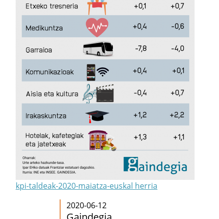
kpi-taldeak-2020-maiatza-euskal herria
2020-06-12
Gaindegia